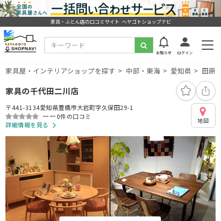
家具・ふとん店の口コミサイト ヘヤゴトショップナビ
お知らせ
ログイン
家具屋・インテリアショップを探す
中部・東海
愛知県
田原
家具の千代田二川店
〒441-3134愛知県豊橋市大岩町字久保田29-1
ーー
0件の口コミ
地図
詳細情報を見る