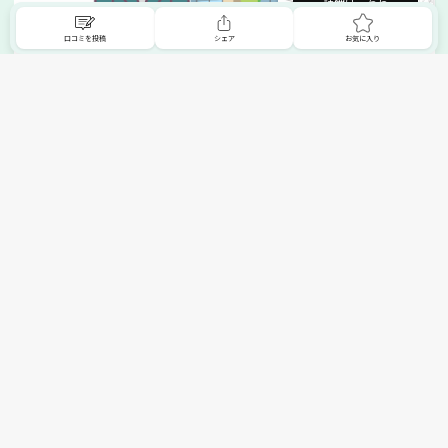
詳細はこちら
口コミを投稿
シェア
お気に入り
掲載希望の販売店様へ
無料でSHOPNAVIに掲載してお店をPRしましょう！
ご自身で運営されているお店をSHOPNAVIに掲載してPRしま
せんか？写真や紹介文など、お店の情報を自由に編集できま
す。最短即日で公開可能！
詳細・お申し込みはこちら
トップへ
エリアで探す
カテゴリーで探す
search Area
search Category
北海道エリア
メーカー/ブランドで探す