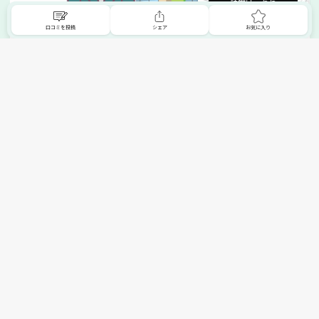
詳細はこちら
口コミを投稿
シェア
お気に入り
掲載希望の販売店様へ
無料でSHOPNAVIに掲載してお店をPRしましょう！
ご自身で運営されているお店をSHOPNAVIに掲載してPRしま
せんか？写真や紹介文など、お店の情報を自由に編集できま
す。最短即日で公開可能！
詳細・お申し込みはこちら
トップへ
エリアで探す
カテゴリーで探す
search Area
search Category
北海道エリア
メーカー/ブランドで探す