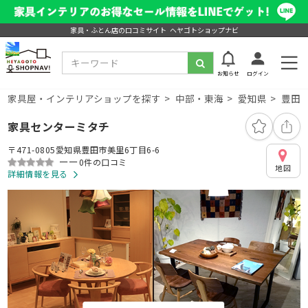
家具・ふとん店の口コミサイト ヘヤゴトショップナビ
お知らせ
ログイン
家具屋・インテリアショップを探す
中部・東海
愛知県
豊田
家具センターミタチ
〒471-0805愛知県豊田市美里6丁目6-6
ーー
0件の口コミ
地図
詳細情報を見る