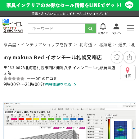
家具・ふとん店の口コミサイト ヘヤゴトショップナビ
お知らせ
ログイン
家具屋・インテリアショップを探す
北海道
北海道
道央：札幌
my makura Bed イオンモール札幌発寒店
〒063-0828北海道札幌市西区発寒八条 イオンモール札幌発寒店
２階
地図
ーー
0件の口コミ
9時00分～21時00分
詳細情報を見る