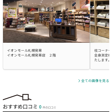
イオンモール札幌発寒
枕コーナー
イオンモール札幌発寒店 ２階
全身測定機
たします。
全ての画像を見る
おすすめ口コミ
0
件の口コミ