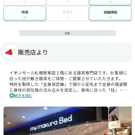
特徴
チラシ
店舗情報
PR
販売店より
イオンモール札幌発寒店２階にある寝具専門店です。お客様に
合った枕や敷き寝具をご体感・ご提案させていただきます。
特許を取得した「全身測定機」で頭から足先まで全身の寝姿勢
と身体の部位毎の沈み込みを測定し、身体に合った「枕」・
「敷き寝具」をご提案いたします。
続きを読む
店内は「羽毛ふとん」・「毛布」・「敷きパッド」など眠るた
めのアイテムが充実しております。