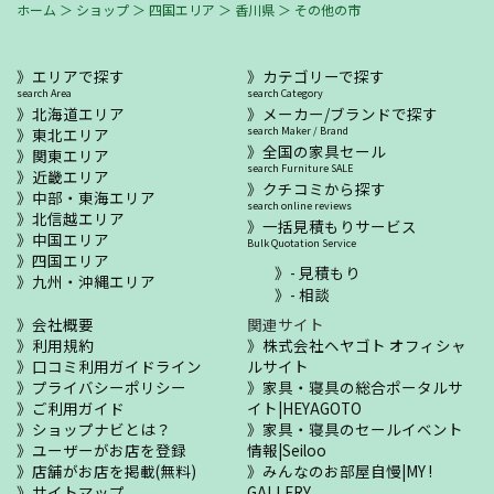
ホーム
＞
ショップ
＞
四国エリア
＞
香川県
＞
その他の市
エリアで探す
カテゴリーで探す
search Area
search Category
北海道エリア
メーカー/ブランドで探す
東北エリア
search Maker / Brand
全国の家具セール
関東エリア
search Furniture SALE
近畿エリア
クチコミから探す
中部・東海エリア
search online reviews
北信越エリア
一括見積もりサービス
中国エリア
Bulk Quotation Service
四国エリア
- 見積もり
九州・沖縄エリア
- 相談
会社概要
関連サイト
利用規約
株式会社ヘヤゴト オフィシャ
口コミ利用ガイドライン
ルサイト
プライバシーポリシー
家具・寝具の総合ポータルサ
ご利用ガイド
イト|HEYAGOTO
ショップナビとは？
家具・寝具のセールイベント
ユーザーがお店を登録
情報|Seiloo
店舗がお店を掲載(無料)
みんなのお部屋自慢|MY !
サイトマップ
GALLERY