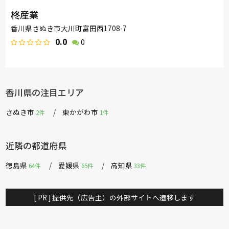
柊産業
香川県さぬき市大川町富田西1708-7
0.0
0
香川県の注目エリア
さぬき市
東かがわ市
2件
1件
近隣の都道府県
徳島県
愛媛県
高知県
64件
65件
33件
[ PR ] 提供先（広告主）の外部サイトへ遷移します