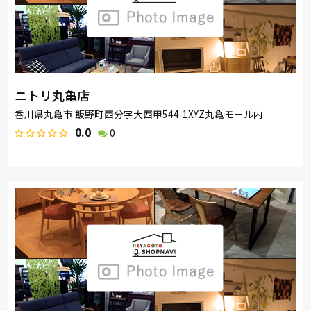
ニトリ丸亀店
香川県丸亀市 飯野町西分字大西甲544-1XYZ丸亀モール内
0.0
0