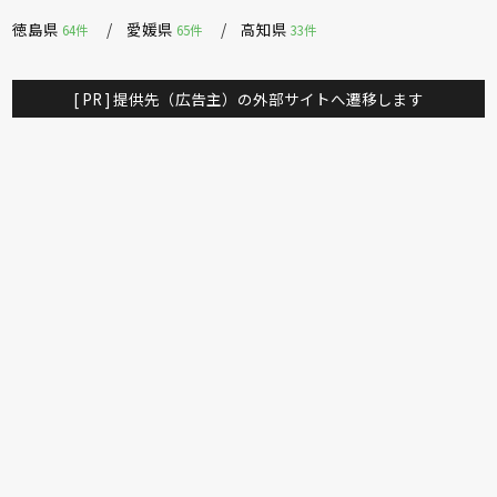
徳島県
愛媛県
高知県
64件
65件
33件
[ PR ] 提供先（広告主）の外部サイトへ遷移します