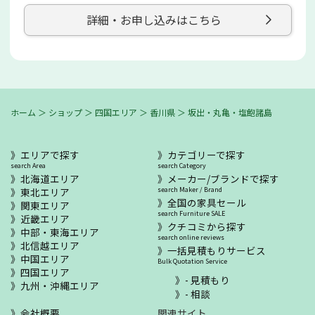
詳細・お申し込みはこちら
ホーム
＞
ショップ
＞
四国エリア
＞
香川県
＞
坂出・丸亀・塩飽諸島
エリアで探す
カテゴリーで探す
search Area
search Category
北海道エリア
メーカー/ブランドで探す
東北エリア
search Maker / Brand
全国の家具セール
関東エリア
search Furniture SALE
近畿エリア
クチコミから探す
中部・東海エリア
search online reviews
北信越エリア
一括見積もりサービス
中国エリア
Bulk Quotation Service
四国エリア
- 見積もり
九州・沖縄エリア
- 相談
会社概要
関連サイト