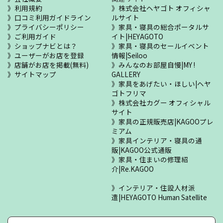
利用規約
株式会社ヘヤゴト オフィシャ
口コミ利用ガイドライン
ルサイト
プライバシーポリシー
家具・寝具の総合ポータルサ
ご利用ガイド
イト|HEYAGOTO
ショップナビとは？
家具・寝具のセールイベント
ユーザーがお店を登録
情報|Seiloo
店舗がお店を掲載(無料)
みんなのお部屋自慢|MY !
サイトマップ
GALLERY
家具をあげたい・ほしい|ヘヤ
ゴトフリマ
株式会社カグー オフィシャル
サイト
家具の正規販売店|KAGOOプレ
ミアム
家具インテリア・寝具の通
販|KAGOO公式通販
家具・住まいの修理紹
介|Re.KAGOO
インテリア・住設人材派
遣|HEYAGOTO Human Satellite