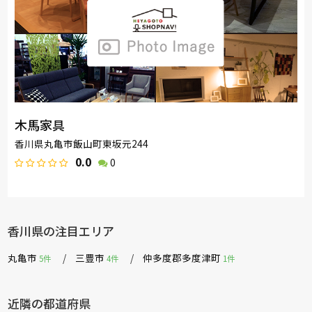
木馬家具
香川県丸亀市飯山町東坂元244
0.0
0
香川県の注目エリア
丸亀市
三豊市
仲多度郡多度津町
5件
4件
1件
近隣の都道府県