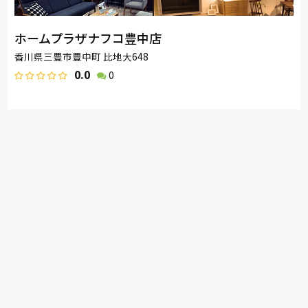
ホームプラザナフコ豊中店
香川県三豊市豊中町 比地大648
0.0
0