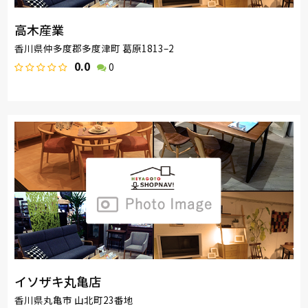
高木産業
香川県仲多度郡多度津町 葛原1813–2
0.0
0
イソザキ丸亀店
香川県丸亀市 山北町23番地