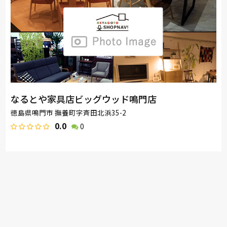
なるとや家具店ビッグウッド鳴門店
徳島県鳴門市 撫養町字斉田北浜35-2
0.0
0