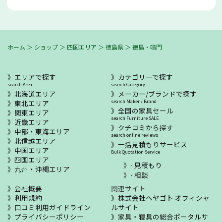
ホーム
＞
ショップ
＞
四国エリア
＞
徳島県
＞
徳島・鳴門
エリアで探す
カテゴリーで探す
search Area
search Category
北海道エリア
メーカー/ブランドで探す
東北エリア
search Maker / Brand
全国の家具セール
関東エリア
search Furniture SALE
近畿エリア
クチコミから探す
中部・東海エリア
search online reviews
北信越エリア
一括見積もりサービス
中国エリア
Bulk Quotation Service
四国エリア
- 見積もり
九州・沖縄エリア
- 相談
会社概要
関連サイト
利用規約
株式会社ヘヤゴト オフィシャ
口コミ利用ガイドライン
ルサイト
プライバシーポリシー
家具・寝具の総合ポータルサ