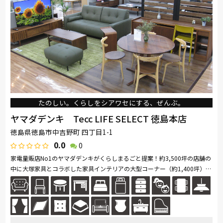
たのしい。くらしをシアワセにする、ぜんぶ。
ヤマダデンキ Tecc LIFE SELECT 徳島本店
徳島県徳島市中吉野町 四丁目1-1
0.0
0
家電量販店No1のヤマダデンキがくらしまるごと提案！約3,500坪の店舗の
中に大塚家具とコラボした家具インテリアの大型コーナー（約1,400坪）を
展開。ソファ・ベッド・ダイニングなど地域最大級の品揃え。リーズナブ...
続きを読む