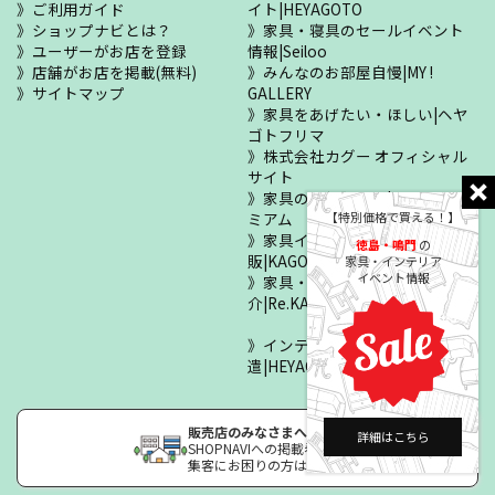
ご利用ガイド
イト|HEYAGOTO
ショップナビとは？
家具・寝具のセールイベント
ユーザーがお店を登録
情報|Seiloo
店舗がお店を掲載(無料)
みんなのお部屋自慢|MY !
サイトマップ
GALLERY
家具をあげたい・ほしい|ヘヤ
ゴトフリマ
株式会社カグー オフィシャル
サイト
家具の正規販売店|KAGOOプレ
ミアム
【特別価格で買える！】
家具インテリア・寝具の通
徳島・鳴門
の
販|KAGOO公式通販
家具・インテリア
イベント情報
家具・住まいの修理紹
介|Re.KAGOO
インテリア・住設人材派
遣|HEYAGOTO Human Satellite
販売店のみなさまへ
詳細はこちら
SHOPNAVIへの掲載希望
集客にお困りの方はこちら 》