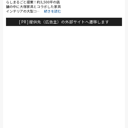
らしまるごと提案！約3,500坪の店
舗の中に大塚家具とコラボした家具
インテリアの大型コーナー（約
1,400坪）を展開。ソファ・ベッ
ド・ダイニングなど地域最大級の品
[ PR ] 提供先（広告主）の外部サイトへ遷移します
揃え。リーズナブルなお手頃価格の
物からカリモク、浜本工芸、シモン
ズ、ポルトローナ・フラウなど国内
外の有名ブランドも多数展示。特に
電動リクライニングソファや電動ベ
ッドは地域最大級の充実のラインナ
ップ。大塚家具のスタッフやスリー
プアドバイザーなど専門性のあるス
タッフが在籍し、お客様に寄り添っ
た納得の接客でお待ち致しておりま
す。