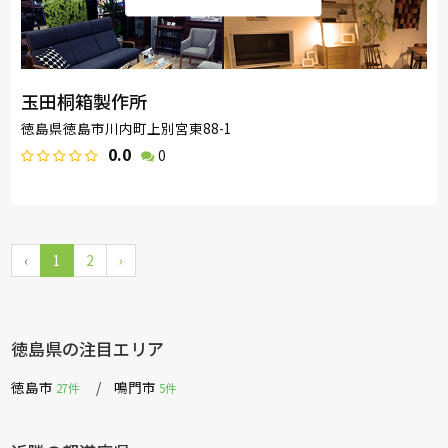
玉田桐箱製作所
徳島県徳島市川内町上別宮東88-1
0.0
0
‹
1
2
›
徳島県の注目エリア
徳島市
鳴門市
27件
5件