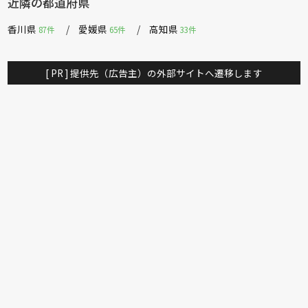
近隣の都道府県
香川県
愛媛県
高知県
87件
65件
33件
[ PR ] 提供先（広告主）の外部サイトへ遷移します