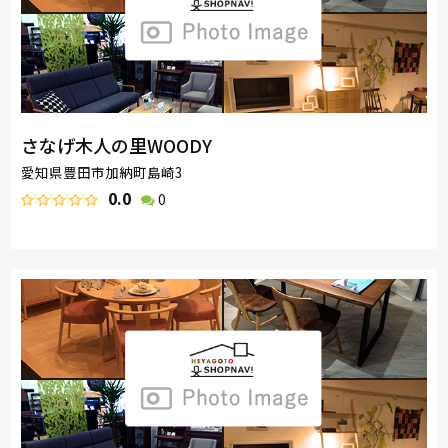
さなげ木人の里WOODY
愛知県豊田市加納町島崎3
0.0
0