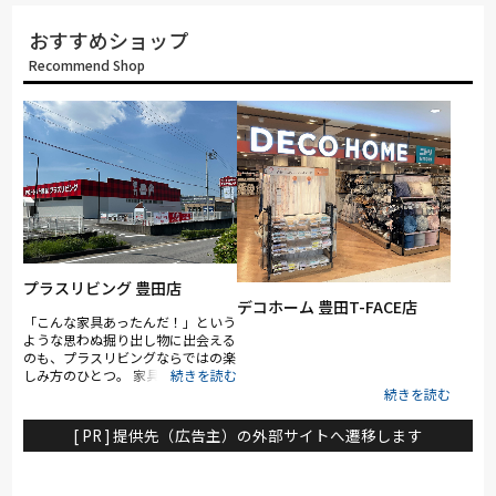
おすすめショップ
Recommend Shop
プラスリビング 豊田店
デコホーム 豊田T-FACE店
「こんな家具あったんだ！」という
ような思わぬ掘り出し物に出会える
のも、プラスリビングならではの楽
しみ方のひとつ。 家具をお探しの
方は是非、プラスリビングでもイン
テリアをご覧ください！ また、価
格帯も幅広くご用意しているため、
[ PR ] 提供先（広告主）の外部サイトへ遷移します
ご予算に合わせて無理なくお選びい
ただけるのも大きな特長です。 店
頭で実際にコーディネートをイメー