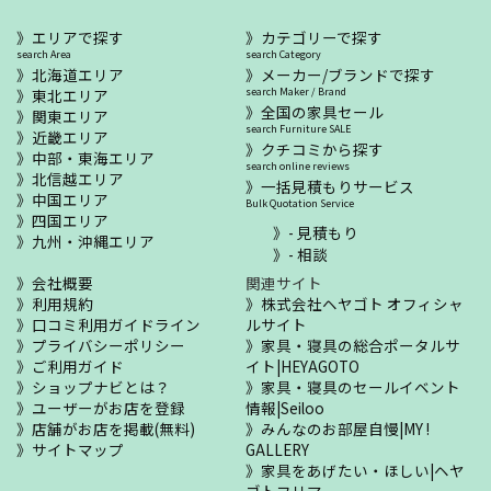
エリアで探す
カテゴリーで探す
search Area
search Category
北海道エリア
メーカー/ブランドで探す
東北エリア
search Maker / Brand
全国の家具セール
関東エリア
search Furniture SALE
近畿エリア
クチコミから探す
中部・東海エリア
search online reviews
北信越エリア
一括見積もりサービス
中国エリア
Bulk Quotation Service
四国エリア
- 見積もり
九州・沖縄エリア
- 相談
会社概要
関連サイト
利用規約
株式会社ヘヤゴト オフィシャ
口コミ利用ガイドライン
ルサイト
プライバシーポリシー
家具・寝具の総合ポータルサ
ご利用ガイド
イト|HEYAGOTO
ショップナビとは？
家具・寝具のセールイベント
ユーザーがお店を登録
情報|Seiloo
店舗がお店を掲載(無料)
みんなのお部屋自慢|MY !
サイトマップ
GALLERY
家具をあげたい・ほしい|ヘヤ