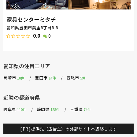
家具センターミタチ
愛知県豊田市美里6丁目6-6
0.0
0
愛知県の注目エリア
岡崎市
豊田市
西尾市
18件
14件
5件
近隣の都道府県
岐阜県
静岡県
三重県
110件
188件
74件
[ PR ] 提供先（広告主）の外部サイトへ遷移します