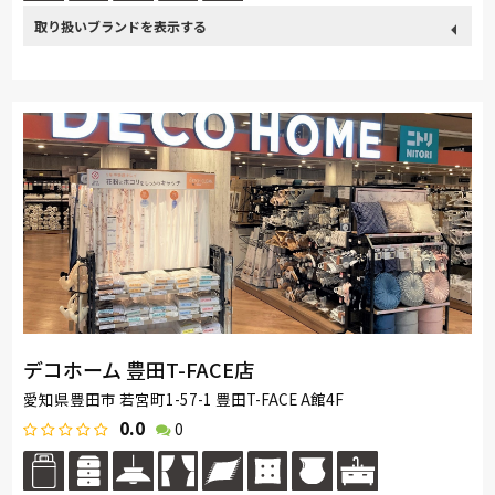
取り扱い
France Bed
関家具
Sealy
ドリームベッド
Pamouna
ブランド
デコホーム 豊田T-FACE店
愛知県豊田市 若宮町1-57-1 豊田T-FACE A館4F
0.0
0