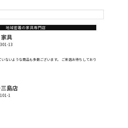
地域密着の家具専門店
タ家具
01-13
ていないような商品も多数ございます。 ご来店お待ちしており
ー三島店
01-1