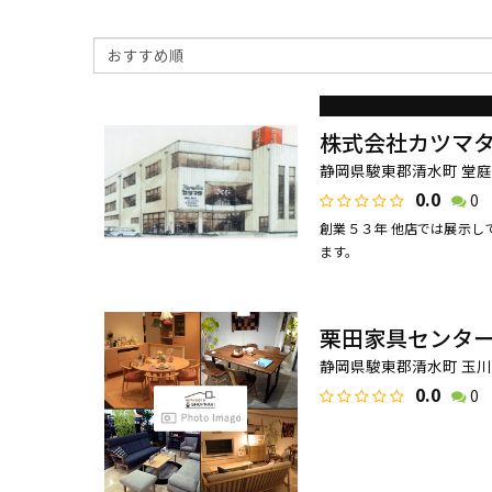
株式会社カツマ
静岡県駿東郡清水町 堂庭3
0.0
0
創業５３年 他店では展示し
ます。
栗田家具センタ
静岡県駿東郡清水町 玉川1
0.0
0