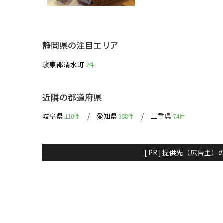
静岡県の注目エリア
駿東郡清水町
2件
近隣の都道府県
岐阜県
愛知県
三重県
110件
358件
74件
[ PR ] 提供先（広告