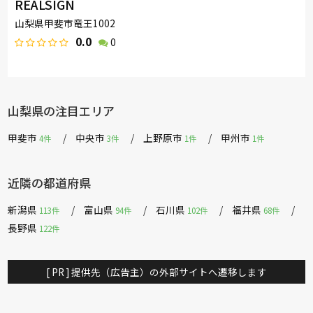
REALSIGN
山梨県甲斐市竜王1002
0.0
0
山梨県の注目エリア
甲斐市
中央市
上野原市
甲州市
4件
3件
1件
1件
近隣の都道府県
新潟県
富山県
石川県
福井県
113件
94件
102件
68件
長野県
122件
[ PR ] 提供先（広告主）の外部サイトへ遷移します