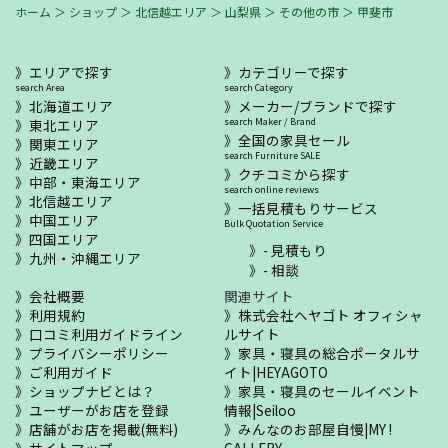
ホーム
＞
ショップ
＞
北信越エリア
＞
山梨県
＞
その他の市
＞
甲斐市
エリアで探す
カテゴリーで探す
search Area
search Category
北海道エリア
メーカー/ブランドで探す
東北エリア
search Maker / Brand
全国の家具セール
関東エリア
search Furniture SALE
近畿エリア
クチコミから探す
中部・東海エリア
search online reviews
北信越エリア
一括見積もりサービス
中国エリア
Bulk Quotation Service
四国エリア
- 見積もり
九州・沖縄エリア
- 相談
会社概要
関連サイト
利用規約
株式会社ヘヤゴト オフィシャ
口コミ利用ガイドライン
ルサイト
プライバシーポリシー
家具・寝具の総合ポータルサ
ご利用ガイド
イト|HEYAGOTO
ショップナビとは？
家具・寝具のセールイベント
ユーザーがお店を登録
情報|Seiloo
店舗がお店を掲載(無料)
みんなのお部屋自慢|MY !