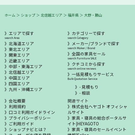
ホーム
＞
ショップ
＞
北信越エリア
＞
福井県
＞
大野・勝山
エリアで探す
カテゴリーで探す
search Area
search Category
北海道エリア
メーカー/ブランドで探す
東北エリア
search Maker / Brand
全国の家具セール
関東エリア
search Furniture SALE
近畿エリア
クチコミから探す
中部・東海エリア
search online reviews
北信越エリア
一括見積もりサービス
中国エリア
Bulk Quotation Service
四国エリア
- 見積もり
九州・沖縄エリア
- 相談
会社概要
関連サイト
利用規約
株式会社ヘヤゴト オフィシャ
口コミ利用ガイドライン
ルサイト
プライバシーポリシー
家具・寝具の総合ポータルサ
ご利用ガイド
イト|HEYAGOTO
ショップナビとは？
家具・寝具のセールイベント