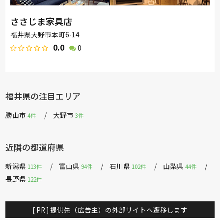
ささじま家具店
福井県大野市本町6-14
0.0
0
福井県の注目エリア
勝山市
大野市
4件
3件
近隣の都道府県
新潟県
富山県
石川県
山梨県
113件
94件
102件
44件
長野県
122件
[ PR ] 提供先（広告主）の外部サイトへ遷移します