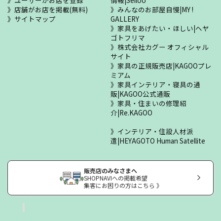
ユーザーがお店を登録
情報|Seiloo
店舗がお店を掲載(無料)
みんなのお部屋自慢|MY !
サイトマップ
GALLERY
家具をあげたい・ほしい|ヘヤ
ゴトフリマ
株式会社カグー オフィシャル
サイト
家具の正規販売店|KAGOOプレ
ミアム
家具インテリア・寝具の通
販|KAGOO公式通販
家具・住まいの修理紹
介|Re.KAGOO
インテリア・住設人材派
遣|HEYAGOTO Human Satellite
販売店のみなさまへ
SHOPNAVIへの掲載希望
集客にお困りの方はこちら 》