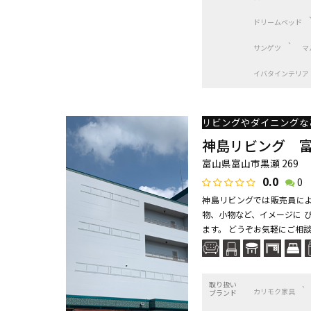
ドリームベッド
サンゲツ
マ
イバタインテリア
神島リビング 
富山県富山市黒瀬 269
0.0
0
神島リビングでは販売員によ
物、小物など、イメージに 
ます。 どうぞお気軽にご相談
取り扱い
カリモク家具
ブランド