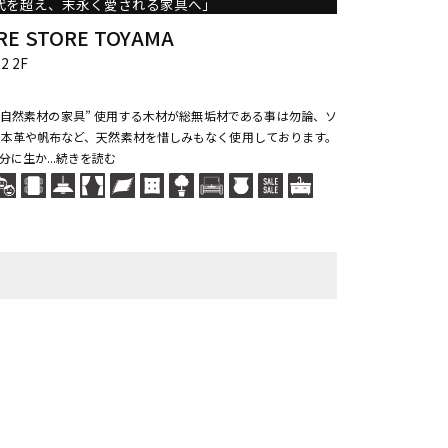
代を超え、末永く愛される家具へ」
RE STORE TOYAMA
 2F
0％自然素材の家具” 使用する木材が総無垢材である事は勿論、ソ
本革や帆布など、天然素材を惜しみもなく使用しております。
に生か...続きを読む