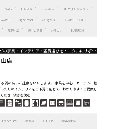
Serta
TEMPUR
Stressless
HTLワタリジャパン
ルニ木工
ligne-roset
Calligaris
PARAMOUNT BED
高野木工
旭川の家具
シラカワ
MARUICHI
リビングやダイニングなどの家具・インテリア・雑貨選びをトータルにサポート
富山店
る質の高いご提案をいたします。 家具を中心にカーテン、敷
ぴったりのインテリアをご予算に応じて、わかりやすくご提案し
くださ...続きを読む
France Bed
関家具
ASLEEP
飛騨の家具