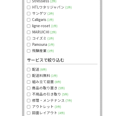
Stressless
2件
HTLワタリジャパン
1件
サンゲツ
2件
Calligaris
1件
ligne-roset
1件
MARUICHI
2件
コイズミ
1件
Pamouna
1件
飛騨産業
1件
サービスで絞り込む
配送
6件
配送料無料
1件
組み立て設置
6件
商品の取り置き
5件
不用品の引き取り
5件
修理・メンテナンス
7件
アウトレット
3件
図面レイアウト
4件