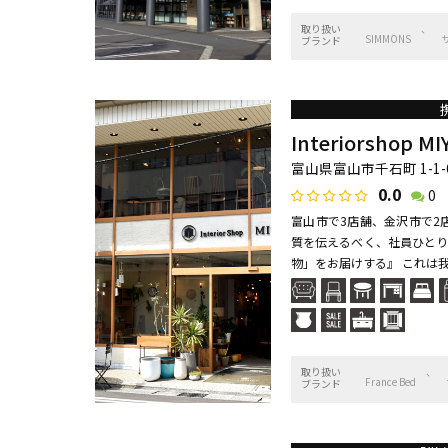
取り扱い
SIMMONS
ブランド
Interiorshop M
富山県富山市千石町 1-1-
0.0
0
富山市で3店舗、金沢市で2
質を伝えるべく、社員ひとり
物」をお届けする』 これは我
取り扱い
France Bed
ブランド