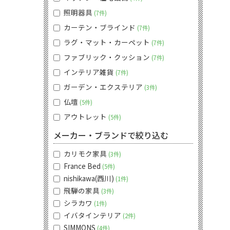
照明器具
7件
カーテン・ブラインド
7件
ラグ・マット・カーペット
7件
ファブリック・クッション
7件
インテリア雑貨
7件
ガーデン・エクステリア
3件
仏壇
5件
アウトレット
5件
メーカー・ブランドで絞り込む
カリモク家具
3件
France Bed
5件
nishikawa(西川)
1件
飛騨の家具
3件
シラカワ
1件
イバタインテリア
2件
SIMMONS
4件