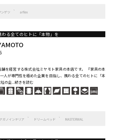
サンゲツ
arflex
携わる全てのヒトに「本物」を
IYAMOTO
6
店舗を経営する株式会社ミヤモト家具の本店です。 『家具の本
一人が専門性を極めた企業を目指し、携わる全てのヒトに「本
社の企...続きを読む
ナガノインテリア
ドリームベッド
MASTERWAL