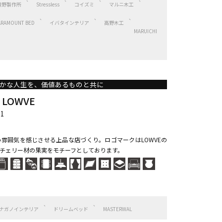
綾野製作所
Stressless
コイズミ
マルニ木工
ARAMOUNT BED
イバタインテリア
高野木工
MARUICHI
かな人生を、価値あるものと共に
p LOWVE
1
雰囲気を感じさせる上品な店づくり。ロゴマークはLOWVEの
チェリー材の果実をモチーフとしております。
ナガノインテリア
ドリームベッド
MASTERWAL