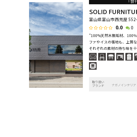
「世
SOLID FURNITU
富山県富山市西荒屋 552-2
0.0
0
”100%天然木無垢材、10
ファやイスの張地も、上質な
それぞれの素材の持ち味を十分
取り扱い
ナガノインテリア
ブランド