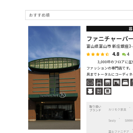
暮
ファニチャーパー
富山県富山市 新庄銀座3-5
4.8
4
3,000坪のフロアに圧
ファッションの専門
具までトータルにコーディネ
取り扱い
カリモク家具
ブランド
Sealy
SIMM
冨士ファニチア