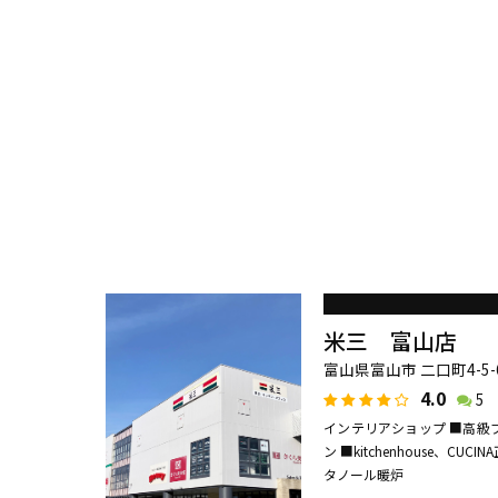
米三 富山店
富山県富山市 二口町4-5-
4.0
5
インテリアショップ ■高級
ン ■kitchenhouse、
タノール暖炉