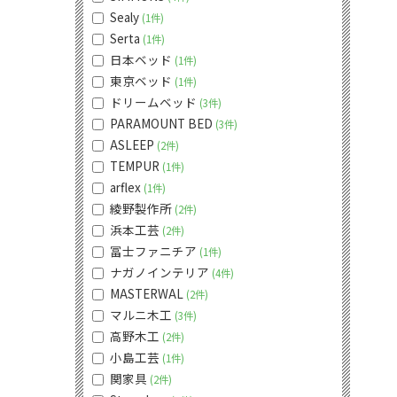
Sealy
1件
Serta
1件
日本ベッド
1件
東京ベッド
1件
ドリームベッド
3件
PARAMOUNT BED
3件
ASLEEP
2件
TEMPUR
1件
arflex
1件
綾野製作所
2件
浜本工芸
2件
冨士ファニチア
1件
ナガノインテリア
4件
MASTERWAL
2件
マルニ木工
3件
高野木工
2件
小島工芸
1件
関家具
2件