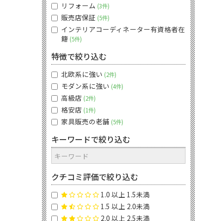
リフォーム
3件
販売店保証
5件
インテリアコーディネーター有資格者在
籍
5件
特徴で絞り込む
北欧系に強い
2件
モダン系に強い
4件
高級店
2件
格安店
1件
家具販売の老舗
5件
キーワードで絞り込む
クチコミ評価で絞り込む
1.0 以上 1.5未満
1.5 以上 2.0未満
2.0 以上 2.5未満