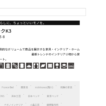
らしに、ちょっといいモノを。
クK3
-8
倒的なボリュームで商品を展示する家具・インテリア・ホーム
店です。 最新トレンドのインテリア小物から家
ート。
France Bed
関家具
nishikawa(西川)
飛騨の家具
ONS
浜本工芸
日本ベッド
東京ベッド
ナガノインテリア
小島工芸
綾野製作所