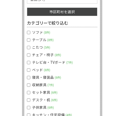
市区町村を選択
カテゴリーで絞り込む
ソファ
8件
テーブル
8件
こたつ
5件
チェア・椅子
8件
テレビ台・TVボード
7件
ベッド
6件
寝具・寝装品
6件
収納家具
7件
セット家具
6件
デスク・机
6件
子供家具
6件
キッチン・住宅設備
4件