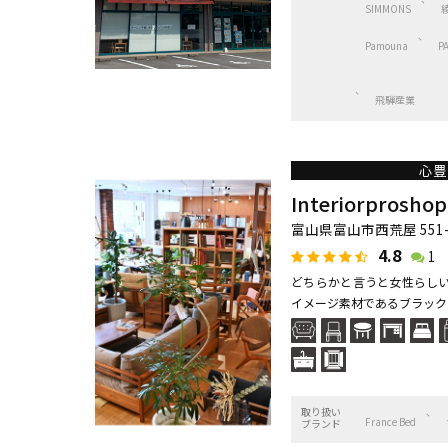
SIMMONS
Pamouna
P
飛騨産業
心豊
Interiorprosho
富山県富山市西荒屋 551-
4.8
1
どちらかと言うと女性らしい
イメージ素材であるブラック
取り扱い
France Bed
ブランド