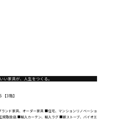
いい家具が、人生をつくる。
6 【3階】
ブランド家具、オーダー家具 ■住宅、マンションリノベーショ
CUCINA正規取扱店 ■輸入カーテン、輸入ラグ ■薪ストーブ、バイオエ