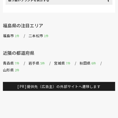
取り扱い
関家具
飛騨の家具
Sealy
SIMMONS
浜本工芸
ブランド
日本ベッド
小島工芸
綾野製作所
TEMPUR
Stressless
福島県の注目エリア
サンゲツ
イバタインテリア
大雪木工
シラカワ
福島市
二本松市
1件
1件
飛騨産業
日進木工
近隣の都道府県
青森県
岩手県
宮城県
秋田県
7件
5件
7件
6件
山形県
2件
[ PR ] 提供先（広告主）の外部サイトへ遷移します