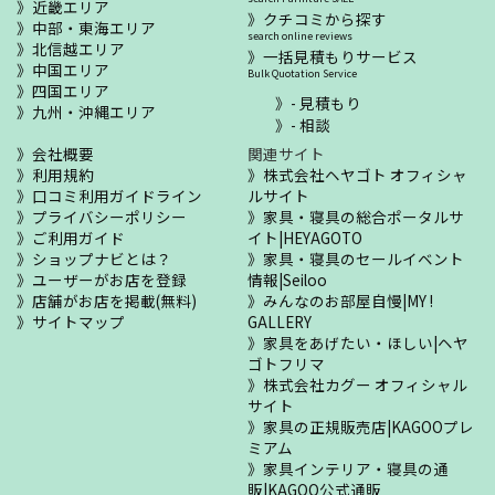
近畿エリア
クチコミから探す
中部・東海エリア
search online reviews
北信越エリア
一括見積もりサービス
中国エリア
Bulk Quotation Service
四国エリア
- 見積もり
九州・沖縄エリア
- 相談
会社概要
関連サイト
利用規約
株式会社ヘヤゴト オフィシャ
口コミ利用ガイドライン
ルサイト
プライバシーポリシー
家具・寝具の総合ポータルサ
ご利用ガイド
イト|HEYAGOTO
ショップナビとは？
家具・寝具のセールイベント
ユーザーがお店を登録
情報|Seiloo
店舗がお店を掲載(無料)
みんなのお部屋自慢|MY !
サイトマップ
GALLERY
家具をあげたい・ほしい|ヘヤ
ゴトフリマ
株式会社カグー オフィシャル
サイト
家具の正規販売店|KAGOOプレ
ミアム
家具インテリア・寝具の通
販|KAGOO公式通販