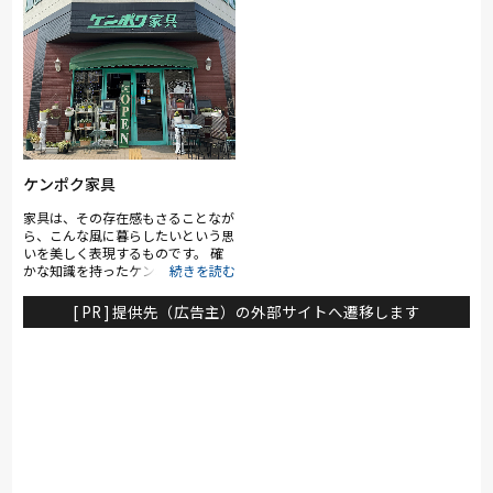
ケンポク家具
家具は、その存在感もさることなが
ら、こんな風に暮らしたいという思
いを美しく表現するものです。 確
かな知識を持ったケンポク家具のス
タッフがご紹介するのは、人の心を
和ませる温かさがある飴色のアンテ
[ PR ] 提供先（広告主）の外部サイトへ遷移します
ィーク家具。代々受け継がれなが
ら、さらに深みを増していく和家
具。さらには、全国各地に足繁く通
って探し出した民芸家具まで、色も
形もさまざまです。 個性あふれる
家具の共通点は、素材のよさと手仕
事の素晴らしさ。天然無垢材の家具
から漂う心地よさ、温かさは、部屋
だけでなくそこに暮らす人の気持ち
にまで安らぎを与えることでしょ