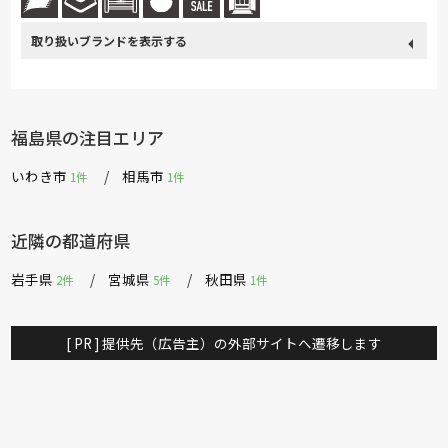
取り扱い
カリモク家具
France Bed
関家具
飛騨の家具
Sealy
ブランド
浜本工芸
東京ベッド
ナガノインテリア
小島工芸
福島県の注目エリア
綾野製作所
ドリームベッド
Serta
TEMPUR
サンゲツ
いわき市
相馬市
1件
1件
マルニ木工
Calligaris
PARAMOUNT BED
MARUICHI
杉工場
近隣の都道府県
岩手県
宮城県
秋田県
2件
5件
1件
[ PR ] 提供先（広告主）の外部サイトへ遷移します