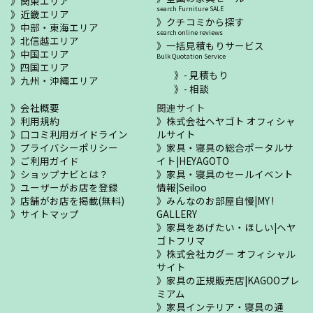
関東エリア
search Furniture SALE
近畿エリア
クチコミから探す
中部・東海エリア
search online reviews
北信越エリア
一括見積もりサービス
中国エリア
Bulk Quotation Service
四国エリア
- 見積もり
九州・沖縄エリア
- 相談
会社概要
関連サイト
利用規約
株式会社ヘヤゴト オフィシャ
口コミ利用ガイドライン
ルサイト
プライバシーポリシー
家具・寝具の総合ポータルサ
ご利用ガイド
イト|HEYAGOTO
ショップナビとは？
家具・寝具のセールイベント
ユーザーがお店を登録
情報|Seiloo
店舗がお店を掲載(無料)
みんなのお部屋自慢|MY !
サイトマップ
GALLERY
家具をあげたい・ほしい|ヘヤ
ゴトフリマ
株式会社カグー オフィシャル
サイト
家具の正規販売店|KAGOOプレ
ミアム
家具インテリア・寝具の通