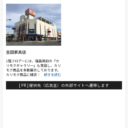
吉田家具店
1階フロアーには、福島県初の『カ
リモクギャラリー』も常設し、カリ
モク商品を多数展示しております。
カリモク商品に精通するカリモクマ
イスターの資格をもつスタッフがご
案内いたします！その他、一枚板や
[ PR ] 提供先（広告主）の外部サイトへ遷移します
こだわりの無垢家具やオーダーカー
テンも取り扱っており、家中まるご
とコーディネートが可能です！ 2階
フロアーには、東北初の『フランス
ベッドギャラリー』をはじめ、パラ
マウントベッドやテンピュール他、
ベッドを多数展示しております。フ
ランスベッドギャラリーではギャラ
リー店限定の商品を取り扱ってお