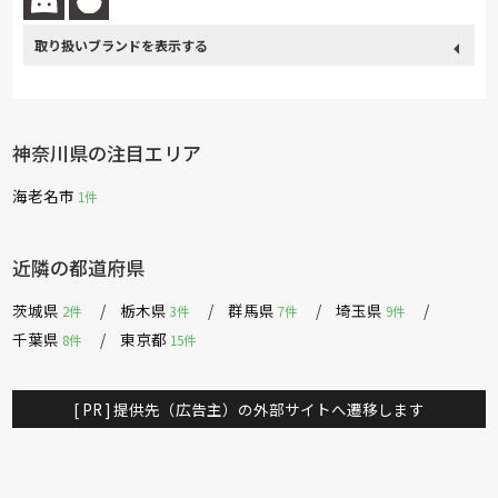
取り扱い
日本ベッド
ブランド
神奈川県の注目エリア
海老名市
1件
近隣の都道府県
茨城県
栃木県
群馬県
埼玉県
2件
3件
7件
9件
千葉県
東京都
8件
15件
[ PR ] 提供先（広告主）の外部サイトへ遷移します