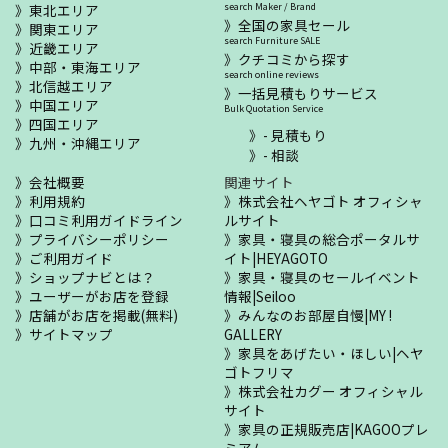
東北エリア
search Maker / Brand
全国の家具セール
関東エリア
search Furniture SALE
近畿エリア
クチコミから探す
中部・東海エリア
search online reviews
北信越エリア
一括見積もりサービス
中国エリア
Bulk Quotation Service
四国エリア
- 見積もり
九州・沖縄エリア
- 相談
会社概要
関連サイト
利用規約
株式会社ヘヤゴト オフィシャ
口コミ利用ガイドライン
ルサイト
プライバシーポリシー
家具・寝具の総合ポータルサ
ご利用ガイド
イト|HEYAGOTO
ショップナビとは？
家具・寝具のセールイベント
ユーザーがお店を登録
情報|Seiloo
店舗がお店を掲載(無料)
みんなのお部屋自慢|MY !
サイトマップ
GALLERY
家具をあげたい・ほしい|ヘヤ
ゴトフリマ
株式会社カグー オフィシャル
サイト
家具の正規販売店|KAGOOプレ
ミアム