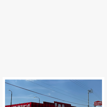
Stressless
サンゲツ
マルニ木工
PARAMOUNT BED
イバタインテリア
シラカワ
MARUICHI