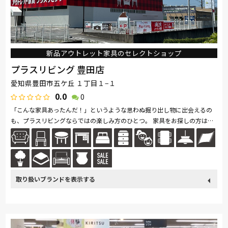
新品アウトレット家具のセレクトショップ
プラスリビング 豊田店
愛知県豊田市五ケ丘 １丁目１−１
0.0
0
「こんな家具あったんだ！」というような思わぬ掘り出し物に出会えるの
も、プラスリビングならではの楽しみ方のひとつ。 家具をお探しの方は是
非、プラスリビングでもインテリアをご覧ください！ また、価格...続きを
読む
取り扱い
France Bed
関家具
Sealy
ドリームベッド
Pamouna
ブランド