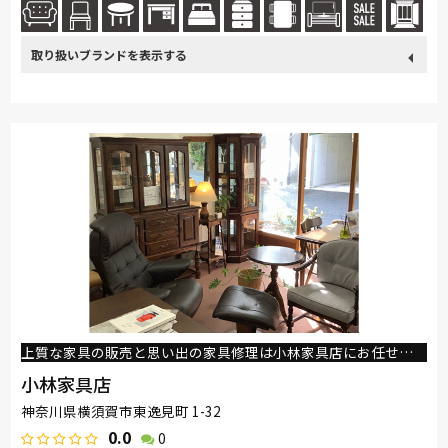
示しております。専門スタッフがお客様一人ひとりのご要望にお応えしご
希...続きを読む
取り扱い
飛騨の家具
Sealy
日本ベッド
東京ベッド
綾野製作所
ブランド
ドリームベッド
Serta
イバタインテリア
高野木工
EARLY-TIMES/アーリー・タイムス アルファ
大雪木工
旭川の家具
シラカワ
上質な家具の販売と思い出の家具修理は小林家具店にお任せください
小林家具店
神奈川県横須賀市東逸見町 1-32
0.0
0