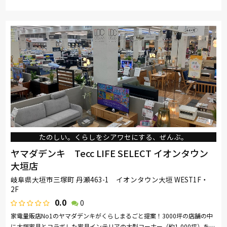
取り扱い
カリモク家具
関家具
SIMMONS
綾野製作所
ブランド
ドリームベッド
Serta
コイズミ
Pamouna
たのしい。くらしをシアワセにする、ぜんぶ。
ヤマダデンキ Tecc LIFE SELECT イオンタウン
大垣店
岐阜県大垣市三塚町 丹瀬463-1 イオンタウン大垣 WEST1F・
2F
0.0
0
家電量販店No1のヤマダデンキがくらしまるごと提案！3000坪の店舗の中
に大塚家具とコラボした家具インテリアの大型コーナー（約1,000坪）を展