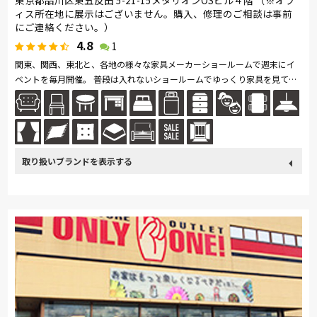
東京都品川区東五反田 5-21-15メタリオンOSビル４階 （※オフ
ィス所在地に展示はございません。購入、修理のご相談は事前
にご連絡ください。）
4.8
1
関東、関西、東北と、各地の様々な家具メーカーショールームで週末にイ
ベントを毎月開催。 普段は入れないショールームでゆっくり家具を見て、
体感して、購入できます。 カリモク家具、フランスベッド、浜本工...続き
を読む
取り扱い
カリモク家具
France Bed
飛騨の家具
浜本工芸
ブランド
日本ベッド
冨士ファニチア
小島工芸
綾野製作所
MASTERWAL
PARAMOUNT BED
ロマンス小杉
旭川の家具
シラカワ
Daniel
MARUICHI
NICOLETTI HOME
Ozzio
飛騨産業