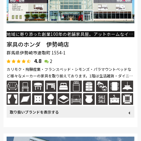
地域に寄り添った創業100年の老舗家具屋。アットホームなインテリア総合ショップです。
家具のホンダ 伊勢崎店
群馬県伊勢崎市連取町 1554-1
4.8
2
カリモク・飛騨産業・フランスベッド・シモンズ・パラマウントベッドな
ど様々なメーカーの家具を取り揃えております。1階は生活雑貨・ダイニン
グセット・食器棚・座椅子・オフィスチェア・デスク・カーテンなど。2
階...続きを読む
取り扱い
カリモク家具
France Bed
関家具
nishikawa(西川)
ブランド
飛騨の家具
Sealy
SIMMONS
浜本工芸
冨士ファニチア