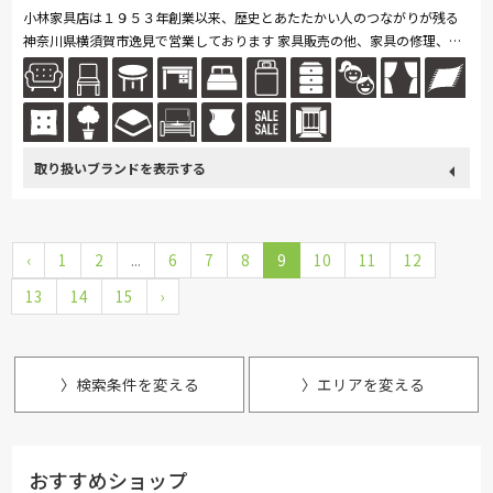
小林家具店は１９５３年創業以来、歴史とあたたかい人のつながりが残る
神奈川県横須賀市逸見で営業しております 家具販売の他、家具の修理、再
生にも力を入れております 壊れてしまったけれど、どうしても捨てられ...
続きを読む
取り扱い
カリモク家具
France Bed
飛騨の家具
綾野製作所
ブランド
‹
1
2
サンゲツ
...
6
イバタインテリア
7
8
9
大雪木工
10
旭川の家具
11
12
13
14
15
›
シラカワ
MARUICHI
〉検索条件を変える
〉エリアを変える
おすすめショップ