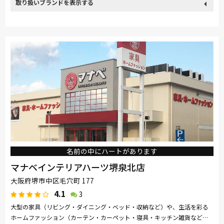
取り扱い
カリモク家具
France Bed
関家具
ASLEEP
飛騨の家具
ブランド
SIMMONS
綾野製作所
Stressless
コイズミ
マルニ木工
Pamouna
PARAMOUNT BED
イバタインテリア
高野木工
MARUICHI
飛騨産業
名前の中にハートがあります
マナベインテリアハーツ堺泉北店
大阪府堺市中区毛穴町 177
4.1
3
大型の家具（リビング・ダイニング・ベッド・収納など）や、生活を彩る
ホームファッション（カーテン・カーペット・寝具・キッチン雑貨など）