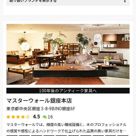
取り扱い
カリモク家具
France Bed
nishikawa(西川)
Sealy
ブランド
SIMMONS
浜本工芸
小島工芸
綾野製作所
ドリームベッド
Serta
Stressless
HTLワタリジャパン
コイズミ
Pamouna
Calligaris
PARAMOUNT BED
イバタインテリア
100年後のアンティーク家具へ
マスターウォール銀座本店
東京都中央区銀座 5-8-9BINO銀座6F
4.5
16
マスターウォールでは、精度の高い機械設備と、木のプロフェッショナル
の感覚や感性によるハンドワークで仕上げられた品質の良い家具だけをお