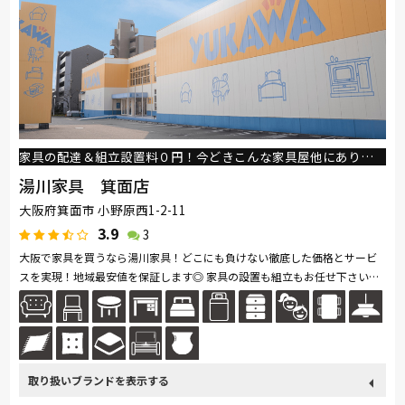
家具の配達＆組立設置料０円！今どきこんな家具屋他にありますか？
湯川家具 箕面店
大阪府箕面市 小野原西1-2-11
3.9
3
大阪で家具を買うなら湯川家具！どこにも負けない徹底した価格とサービ
スを実現！地域最安値を保証します◎ 家具の設置も組立もお任せ下さい！
湯川家具ならどちらも無料！ 「〇〇万円以上であれば・・・」なんて...続
きを読む