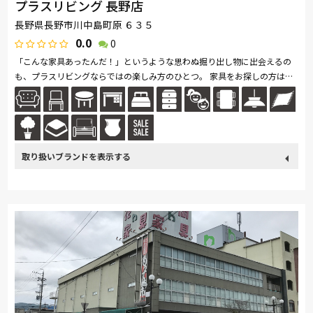
プラスリビング 長野店
長野県長野市川中島町原 ６３５
0.0
0
「こんな家具あったんだ！」というような思わぬ掘り出し物に出会えるの
も、プラスリビングならではの楽しみ方のひとつ。 家具をお探しの方は是
非、プラスリビングでもインテリアをご覧ください！ また、価格...続きを
読む
取り扱い
France Bed
関家具
Sealy
ドリームベッド
Pamouna
ブランド