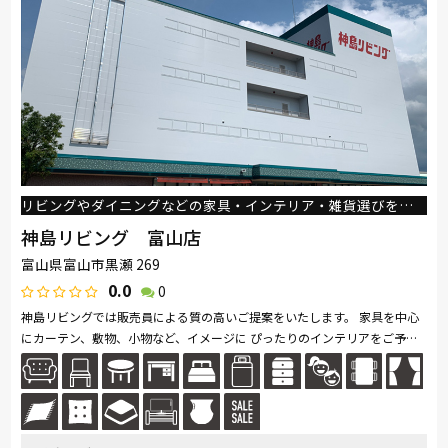
ナガノインテリア
小島工芸
綾野製作所
ドリームベッド
Serta
TEMPUR
Stressless
サンゲツ
コイズミ
マルニ木工
Pamouna
ligne-roset
PARAMOUNT BED
イバタインテリア
高野木工
大雪木工
シラカワ
MARUICHI
NeoDesign
飛騨産業
日進木工
リビングやダイニングなどの家具・インテリア・雑貨選びをトータルにサポート
神島リビング 富山店
富山県富山市黒瀬 269
0.0
0
神島リビングでは販売員による質の高いご提案をいたします。 家具を中心
にカーテン、敷物、小物など、イメージに ぴったりのインテリアをご予算
に応じて、わかりやすくご提案します。 どうぞお気軽にご相談くださ...続
きを読む