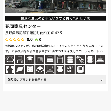
快適な生活のお手伝いをする古くて新しい店
花岡家具センター
長野県諏訪郡下諏訪町南四王 6142-5
0.0
0
外観は古いですが、店内は鮮度のあるアイテムをどんどん取り入れていま
す。 お手頃価格から国産家具まで1点ずつチョイスしてコーディネートいた
だけます。 生活雑貨から無垢の家具、アンティーク家具など手にとっ...続
きを読む
取り扱い
カリモク家具
France Bed
関家具
飛騨の家具
Sealy
ブランド
SIMMONS
浜本工芸
日本ベッド
冨士ファニチア
ナガノインテリア
綾野製作所
ドリームベッド
Serta