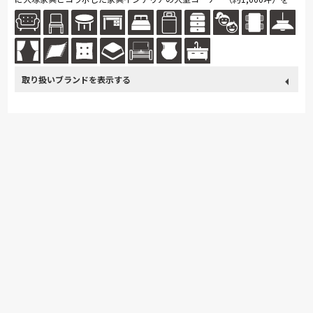
開。ソファ・ベッド・ダイニングなど地域最大級の品揃え。「体感・体
験」...続きを読む
取り扱い
カリモク家具
France Bed
nishikawa(西川)
Sealy
ブランド
SIMMONS
浜本工芸
小島工芸
綾野製作所
ドリームベッド
Serta
Stressless
HTLワタリジャパン
コイズミ
Pamouna
Calligaris
PARAMOUNT BED
イバタインテリア