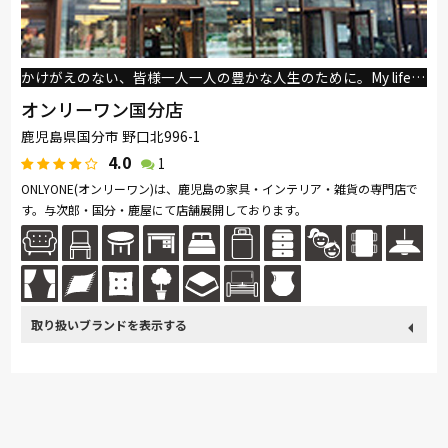
かけがえのない、皆様一人一人の豊かな人生のために。My life is ONLY ONE!
オンリーワン国分店
鹿児島県国分市 野口北996-1
4.0
1
ONLYONE(オンリーワン)は、鹿児島の家具・インテリア・雑貨の専門店で
す。与次郎・国分・鹿屋にて店舗展開しております。
取り扱い
France Bed
関家具
綾野製作所
HTLワタリジャパン
ブランド
サンゲツ