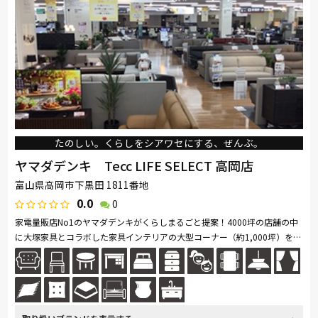
たのしい。くらしをシアワセにする、ぜんぶ。
ヤマダデンキ Tecc LIFE SELECT 高岡店
富山県高岡市下黒田 1811番地
0.0
0
家電量販店No1のヤマダデンキがくらしまるごと提案！4000坪の店舗の中
に大塚家具とコラボした家具インテリアの大型コーナー（約1,000坪）を展
開。ソファ・ベッド・ダイニングなど地域最大級の品揃え。「体感・体
験」...続きを読む