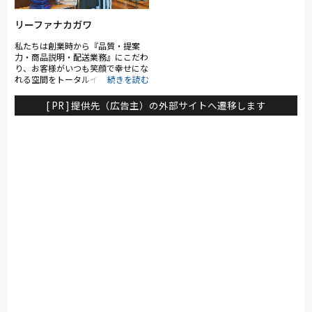
いています。 ベッドはもちろん、
テンなど） 家具類はアルマーニ
枕やシーツ、お布団までまとめて選
(GIORGIO ARMANI) ブランドも扱っ
ぶことができますので、ぜひ一度足
リーファナカガワ
ております。また、国内等ほとんど
を運んでいただければ幸いです。
のメーカー様の家具も手配いたしま
私たちは創業時から『品質・提案
す。 ◎生活雑貨（食器・酒器・ダ
力・商品説明・配送業務』にこだわ
イニングキッチン用品・日用品な
り、お客様がいつも笑顔で幸せにな
ど） 特に食器・酒器類は、選りす
れる空間をトータルインテリアでご
ぐりの品物を豊富に取り揃えており
提案致します。
ます。 佐賀・有田焼、長崎・波佐
見焼、岐阜・美濃焼、また、ポーラ
[ PR ] 提供先（広告主）の外部サイトへ遷移します
ンド、ポルトガル、イタリア、フラ
ンス、トルコなどの輸入品も ★暖
家の蔵 (ダンケノクラ) は、優しさ
と知恵がいっぱい詰まった、暖かい
家の蔵なのです。 暖家(Danke(感謝
(独語))) の 蔵(Cura(おもてなし(伊
語))) の ?(心)で、住まい・暮らしの
トータルサポートをさせていただき
ます♪ 店内すべてが暖家の蔵のコ
ンセプト。 インテリア(住空間)デザ
イン／コーディネート、整理収納・
お片付け、エコライフ等のアドバイ
ス、リフォーム／リノベーションの
ご相談等も承ります。 【その他の
取り扱い商品カテゴリー】 [布も
の] ・ストール ・マフラー ・
ショール ・ハンカチ ・タオ
ル ・風呂敷 ・のれん ・膝掛