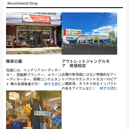
Recommend Shop
暖家の蔵
アウトレットジャングルモ
ア 尾張旭店
当店には、インテリアコーディネー
近隣の家具店にはない特徴的なアー
ター、窓装飾プランナー、カラーコ
トパネルやエレガントなヨーロピア
ーディネーター、照明コンサルタン
ン調家具、キラキラ光るインパクト
ト 等の有資格者が常駐し、お客様
のあるアイテムなどを取り揃え、楽
のお買い物、ご相談に心を込めてご
しんでいただける売場となっていま
対応・お手伝い、させていただきま
す。 また、お買い求めいただきや
す。 ★おしゃれで実用的な生活用
すい価格のアウトレット商品を数多
品が多数あります♪ 店主がこだわ
く取り揃えていますので、ご予算に
り、選りすぐったイチオシのインテ
応じて選びやすくなっています。
リア用品や生活雑貨を豊富に＆リー
「ねむりデザインLABO」では、睡
ズナブルなお値段で取り揃えており
眠に関するさまざまなお悩みを解消
ます。 ◎インテリア用品（照明・
するためのお手伝いをさせていただ
家具・窓まわり用品・オーダーカー