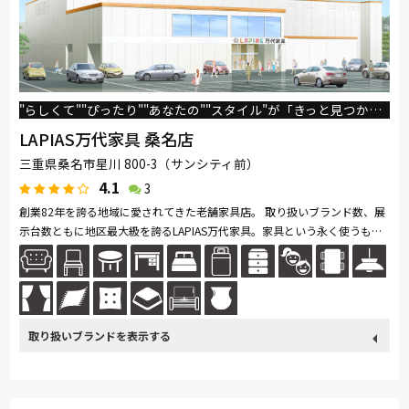
"らしくて""ぴったり""あなたの""スタイル"が「きっと見つかる」お店
LAPIAS万代家具 桑名店
三重県桑名市星川 800-3（サンシティ前）
4.1
3
創業82年を誇る地域に愛されてきた老舗家具店。 取り扱いブランド数、展
示台数ともに地区最大級を誇るLAPIAS万代家具。家具という永く使うもの
だからこそ、お客様に安心して頂けるように専門のスタッフが親切丁寧に...
続きを読む
取り扱い
カリモク家具
France Bed
関家具
飛騨の家具
Sealy
ブランド