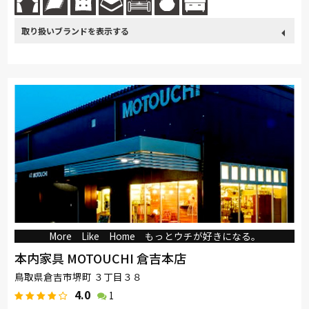
取り扱い
カリモク家具
France Bed
nishikawa(西川)
Sealy
ブランド
SIMMONS
浜本工芸
小島工芸
綾野製作所
ドリームベッド
Serta
Stressless
HTLワタリジャパン
コイズミ
Pamouna
PARAMOUNT BED
イバタインテリア
More Like Home もっとウチが好きになる。
本内家具 MOTOUCHI 倉吉本店
鳥取県倉吉市堺町 ３丁目３８
4.0
1