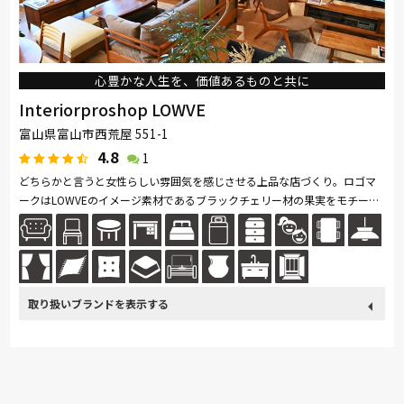
心豊かな人生を、価値あるものと共に
Interiorproshop LOWVE
富山県富山市西荒屋 551-1
4.8
1
どちらかと言うと女性らしい雰囲気を感じさせる上品な店づくり。ロゴマ
ークはLOWVEのイメージ素材であるブラックチェリー材の果実をモチーフ
としております。
取り扱い
France Bed
ナガノインテリア
ドリームベッド
ブランド
MASTERWAL