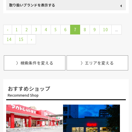
取り扱い
France Bed
関家具
飛騨の家具
Sealy
SIMMONS
ブランド
‹
1
2
浜本工芸
3
4
冨士ファニチア
5
6
ナガノインテリア
7
8
9
10
...
14
15
›
HTLワタリジャパン
PARAMOUNT BED
シラカワ
杉工場
飛騨産業
〉検索条件を変える
〉エリアを変える
おすすめショップ
Recommend Shop