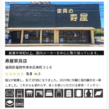
SIMMONS
日本ベッド
綾野製作所
ドリームベッド
Serta
TEMPUR
Stressless
HTLワタリジャパン
サンゲツ
PARAMOUNT BED
イバタインテリア
シラカワ
MARUICHI
創業半世紀以上。国内メーカーを中心に取り扱っています。
寿屋家具店
福岡県福岡市博多区寿町 3-1-8
0.0
0
祖父が創業し、私で3代目になりました。2025年に外観と店内展示を一新
しました。これからも変わらず、永くお使いいただける家具・インテリア
をお客様にご提案します。