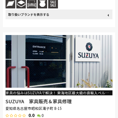
取り扱い
Sealy
浜本工芸
冨士ファニチア
綾野製作所
コイズミ
ブランド
アサヒ
イバタインテリア
家具の悩みはSUZUYAで解決！ 東海地区最大級の直輸入ペルシャ絨毯＆ギャッベ販売フロア！
SUZUYA 家具販売＆家具修理
愛知県名古屋市昭和区滝子町 8-15
0.0
0