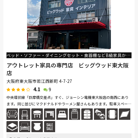
MASTERWAL
コイズミ
PARAMOUNT BED
イバタインテリア
高野木工
シラカワ
杉工場
飛騨産業
FLANNELSOFA
ベッド・ソファー・ダイニングセット・食器棚などB級家具から高級家具までイイモノが安い！
アウトレット家具の専門店 ビッグウッド東大阪
店
大阪府東大阪市若江西新町 4-7-27
4.1
9
中央環状線「巨摩橋交差点」すぐ、ジョーシン電機東大阪店の南西にあり
ます。同じ並びにマクドナルドやラーメン屋さんもあります。駐車スペー
スもございますので、ぜひお立ち寄りください。東大阪市はもちろん、八
尾...続きを読む