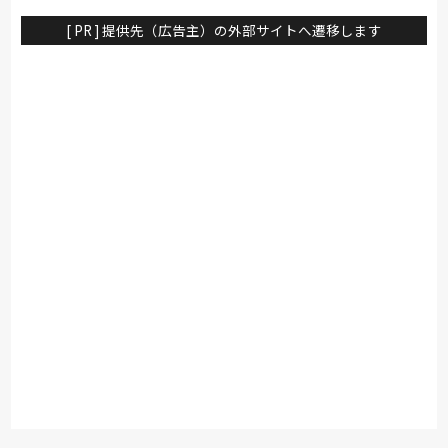
ファ・ベッド・ダイニングなど地域
るプランニングのご相談も承りま
最大級の品揃え。リーズナブルなお
す。 インテリアの実際の大きさや
[ PR ] 提供先（広告主）の外部サイトへ遷移します
手頃価格の物からカリモク、浜本工
カルテルの特徴である照明の光と影
芸、シモンズ、ポルトローナ・フラ
を体感ください。
ウなど国内外の有名ブランドも多数
展示。特に電動リクライニングソフ
ァや電動ベッドは地域最大級の充実
のラインナップ。大塚家具のスタッ
フやインテリアコーディネーター・
スリープアドバイザーなど専門性の
あるスタッフが在籍し、お客様に寄
り添った納得の接客でお待ち致して
おります。