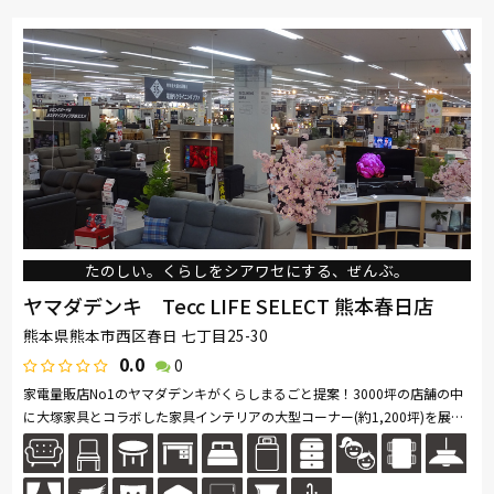
たのしい。くらしをシアワセにする、ぜんぶ。
ヤマダデンキ Tecc LIFE SELECT 熊本春日店
熊本県熊本市西区春日 七丁目25-30
0.0
0
家電量販店No1のヤマダデンキがくらしまるごと提案！3000坪の店舗の中
に大塚家具とコラボした家具インテリアの大型コーナー(約1,200坪)を展
開。ソファ・ベッド・ダイニングなど地域最大級の品揃え。リーズナブル
なお...続きを読む