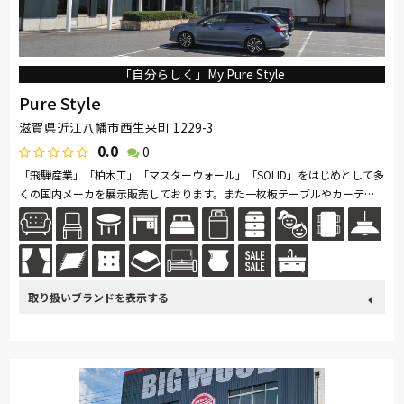
「自分らしく」My Pure Style
Pure Style
滋賀県近江八幡市西生来町 1229-3
0.0
0
「飛騨産業」「柏木工」「マスターウォール」「SOLID」をはじめとして多
くの国内メーカを展示販売しております。また一枚板テーブルやカーテ
ン、アートギャッベも取り扱っており、トータルでのコーディネートをラ
イ...続きを読む
取り扱い
France Bed
関家具
飛騨の家具
Sealy
SIMMONS
ブランド
浜本工芸
冨士ファニチア
ナガノインテリア
綾野製作所
ドリームベッド
Serta
Stressless
サンゲツ