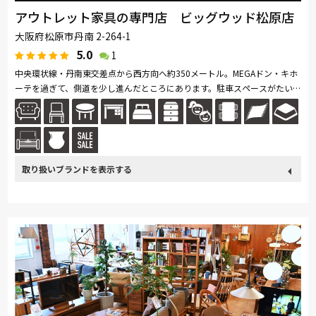
アウトレット家具の専門店 ビッグウッド松原店
大阪府松原市丹南 2-264-1
5.0
1
中央環状線・丹南東交差点から西方向へ約350メートル。MEGAドン・キホ
ーテを過ぎて、側道を少し進んだところにあります。駐車スペースがたい
へん広いので、お車でのご来店も安心です。松原市はもちろん、堺市・藤
井...続きを読む
取り扱い
France Bed
関家具
SIMMONS
ドリームベッド
Serta
ブランド