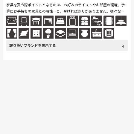
家具を買う際ポイントとなるのは、お好みのテイストやお部屋の環境、予
算にお手持ちの家具との相性…と、挙げればきりがありません。様々な家
具のお悩みを、スタッフが親身にお伺いいたします。もちろん図面を見な
が...続きを読む
取り扱い
カリモク家具
France Bed
関家具
ASLEEP
Sealy
ブランド
SIMMONS
浜本工芸
日本ベッド
冨士ファニチア
ナガノインテリア
綾野製作所
ドリームベッド
Serta
HTLワタリジャパン
サンゲツ
MASTERWAL
コイズミ
マルニ木工
Pamouna
PARAMOUNT BED
高野木工
MARUICHI
杉工場
日進木工