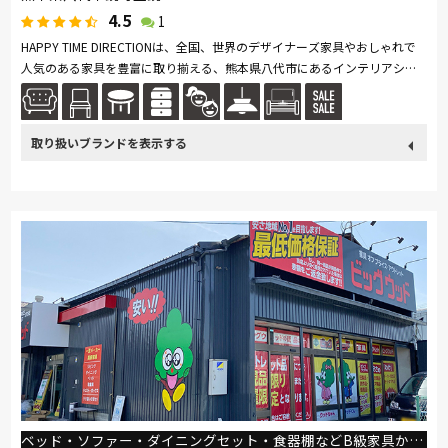
4.5
1
HAPPY TIME DIRECTIONは、全国、世界のデザイナーズ家具やおしゃれで
人気のある家具を豊富に取り揃える、熊本県八代市にあるインテリアショ
ップです。 お客様のご要望やご予算に応じて、１アイテムのセレクトか
ら、...続きを読む
取り扱い
カリモク家具
France Bed
関家具
ASLEEP
飛騨の家具
ブランド
SIMMONS
日本ベッド
冨士ファニチア
ナガノインテリア
綾野製作所
ドリームベッド
Serta
サンゲツ
マルニ木工
ベッド・ソファー・ダイニングセット・食器棚などB級家具から高級家具までイイモノが安い！