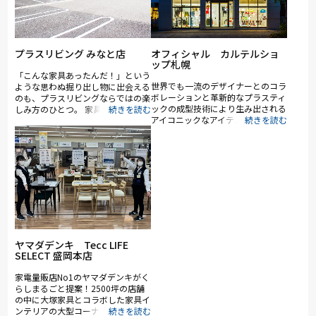
プラスリビング みなと店
オフィシャル カルテルショ
ップ札幌
「こんな家具あったんだ！」という
世界でも一流のデザイナーとのコラ
ような思わぬ掘り出し物に出会える
ボレーションと革新的なプラスティ
のも、プラスリビングならではの楽
ックの成型技術により生み出される
しみ方のひとつ。 家具をお探しの
アイコニックなアイテムは世界中の
方は是非、プラスリビングでもイン
インテリアファンを魅了してきまし
テリアをご覧ください！ また、価
た。満を持して誕生した「オフィシ
格帯も幅広くご用意しているため、
ャル カルテルショップ札幌」は正
ご予算に合わせて無理なくお選びい
規販売店として北海道初のショップ
ただけるのも大きな特長です。 店
になります。 カルテルのコレクシ
頭で実際にコーディネートをイメー
ョンは、多機能で様々な魅力を備
ジしながら、理想の空間づくりを自
え、見ているだけで美しいのです。
由に楽しんでいただけます。
その色、透明性、ユニークな形、そ
して、遊び心が集結して魅力的な作
品が誕生します。 インテリアには
生活を豊かにする力があります。
ヤマダデンキ Tecc LIFE
SELECT 盛岡本店
気持ちを少しだけ上げたり、わくわ
くしたり、カルテルのアイテムを生
家電量販店No1のヤマダデンキがく
活に取り入れると、きっとそんな感
らしまるごと提案！2500坪の店舗
覚を味わえます。 カルテル札幌で
の中に大塚家具とコラボした家具イ
は皆様と一緒にそのお手伝いを致し
ンテリアの大型コーナーを展開。ソ
ます。 またコーディネーターによ