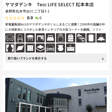
ヤマダデンキ Tecc LIFE SELECT 松本本店
長野県松本市出川 二丁目3-1
0.0
0
家電量販店No1のヤマダデンキがくらしまるごと提案！2500坪の店舗の中
に大塚家具とコラボした家具インテリアの大型コーナーを展開。ソファ・
ベッド・ダイニングなど地域最大級の品揃え。リーズナブルなお手頃価格
の...続きを読む
取り扱い
カリモク家具
France Bed
nishikawa(西川)
Sealy
ブランド
SIMMONS
浜本工芸
小島工芸
綾野製作所
ドリームベッド
Serta
Stressless
HTLワタリジャパン
コイズミ
Pamouna
Calligaris
PARAMOUNT BED
イバタインテリア