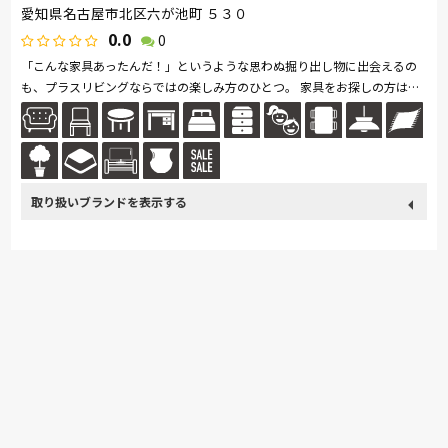
愛知県名古屋市北区六が池町 ５３０
0.0
0
「こんな家具あったんだ！」というような思わぬ掘り出し物に出会えるの
も、プラスリビングならではの楽しみ方のひとつ。 家具をお探しの方は是
非、プラスリビングでもインテリアをご覧ください！ また、価格...続きを
読む
取り扱い
France Bed
関家具
Sealy
ドリームベッド
Pamouna
ブランド