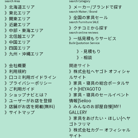
search Area
search Category
北海道エリア
メーカー/ブランドで探す
東北エリア
search Maker / Brand
全国の家具セール
関東エリア
search Furniture SALE
近畿エリア
クチコミから探す
中部・東海エリア
search online reviews
北信越エリア
一括見積もりサービス
中国エリア
Bulk Quotation Service
四国エリア
- 見積もり
九州・沖縄エリア
- 相談
会社概要
関連サイト
利用規約
株式会社ヘヤゴト オフィシャ
口コミ利用ガイドライン
ルサイト
プライバシーポリシー
家具・寝具の総合ポータルサ
ご利用ガイド
イト|HEYAGOTO
ショップナビとは？
家具・寝具のセールイベント
ユーザーがお店を登録
情報|Seiloo
店舗がお店を掲載(無料)
みんなのお部屋自慢|MY !
サイトマップ
GALLERY
家具をあげたい・ほしい|ヘヤ
ゴトフリマ
株式会社カグー オフィシャル
サイト