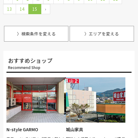
13
14
15
›
綾野製作所
ドリームベッド
Serta
TEMPUR
Stressless
HTLワタリジャパン
MASTERWAL
マルニ木工
ligne-roset
Calligaris
PARAMOUNT BED
〉検索条件を変える
〉エリアを変える
おすすめショップ
Recommend Shop
N-style GARMO
城山家具