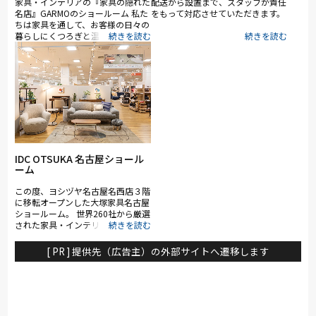
家具・インテリアの『家具の隠れた
配送から設置まで、スタッフが責任
名店』GARMOのショールーム 私た
をもって対応させていただきます。
ちは家具を通して、お客様の日々の
暮らしにくつろぎと温もりという幸
せを届けたい。それがGARMOの
「高品質で幸品質」です。お客様に
ご満足いただけるよう、私たちは妥
協を惜しまず取り組んでいます。
落ち着いた空間で、ゆっくりと時間
をかけて、素材を肌で感じながら幸
せなひと時をお過ごしください。ご
相談には経験豊富な弊社スタッフが
対応致します。安心してご来場くだ
さい。
IDC OTSUKA 名古屋ショール
ーム
この度、ヨシヅヤ名古屋名西店３階
に移転オープンした大塚家具名古屋
ショールーム。 世界260社から厳選
された家具・インテリアの人気商品
やトレンドアイテムなど、海外・国
内の有名ブランドをはじめ、大塚家
[ PR ] 提供先（広告主）の外部サイトへ遷移します
具限定モデルまで充実の品揃え。
同フロアのヤマダデンキとのコラボ
レートにより、家電もワンストップ
で取り揃え、家具も家電も豊富な品
揃えから選べて、コーディネートシ
ーンも体験できてイメージしやす