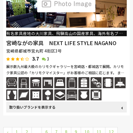
有名家具産地の大川家具、飛騨高山の国産家具、海外有名ブランド家具を取り揃え。
宮崎ながの家具 NEXT LIFE STYLE NAGANO
宮崎県都城市宮丸町 4街区3号
3.7
3
展示数九州最大級のカリモクギャラリーを宮崎店・都城店で展開。カリモ
ク家具公認の「カリモクマイスター」がお客様のご相談に応じます。 また
宮崎店では、別館+NEXTを展開。カリガリスギャラリー、ケルヴィンジョ...
続きを読む
取り扱い
カリモク家具
France Bed
関家具
飛騨の家具
Sealy
ブランド
‹
1
2
浜本工芸
...
6
日本ベッド
7
8
冨士ファニチア
9
10
ナガノインテリア
11
12