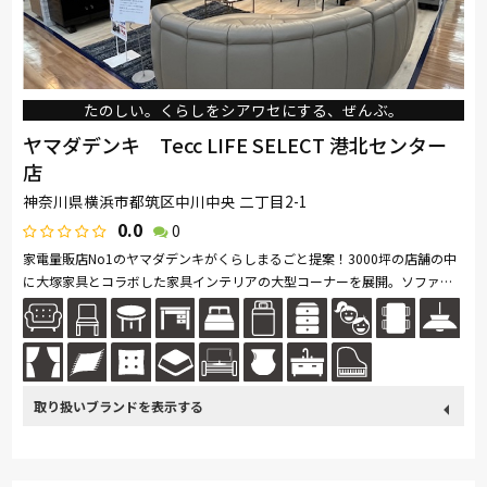
たのしい。くらしをシアワセにする、ぜんぶ。
ヤマダデンキ Tecc LIFE SELECT 港北センター
店
神奈川県横浜市都筑区中川中央 二丁目2-1
0.0
0
家電量販店No1のヤマダデンキがくらしまるごと提案！3000坪の店舗の中
に大塚家具とコラボした家具インテリアの大型コーナーを展開。ソファ・
ベッド・ダイニングなど地域最大級の品揃え。リーズナブルなお手頃価格
の...続きを読む
取り扱い
カリモク家具
France Bed
nishikawa(西川)
Sealy
ブランド