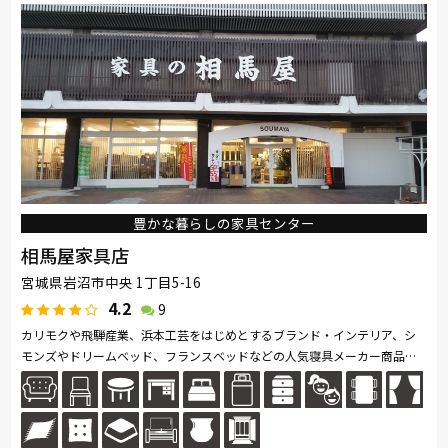
SIMMONS
浜本工芸
小島工芸
綾野製作所
ドリームベッド
Serta
Stressless
HTLワタリジャパン
コイズミ
Pamouna
Calligaris
PARAMOUNT BED
イバタインテリア
豊かな暮らしの家具センター
相馬屋家具店
宮城県岩沼市中央 1丁目5-16
4.2
9
カリモクや飛騨産業、浜本工芸をはじめとするブランド・インテリア、シ
モンズやドリームベッド、フランスベッドなどの人気寝具メーカー商品を
数多く展示、お値打ち品なども取り揃え、家具に精通したスタッフが、お
客...続きを読む