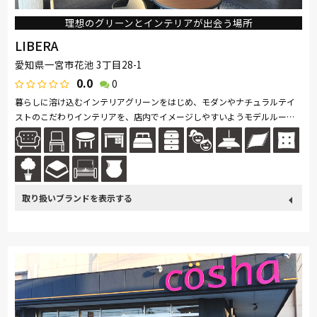
理想のグリーンとインテリアが出会う場所
LIBERA
愛知県一宮市花池 3丁目28-1
0.0
0
暮らしに溶け込むインテリアグリーンをはじめ、モダンやナチュラルテイ
ストのこだわりインテリアを、店内でイメージしやすいようモデルルーム
のような空間に。 インテリアのトータルコーディネートを提案致します...
続きを読む
取り扱い
France Bed
関家具
Sealy
日本ベッド
ブランド
ナガノインテリア
綾野製作所
ドリームベッド
Serta
サンゲツ
Pamouna
PARAMOUNT BED
高野木工
大雪木工
杉工場