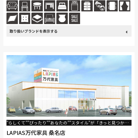
に応じて、わかりやすくご提案します。 どうぞお気軽にご相談くださ...続
きを読む
取り扱い
カリモク家具
France Bed
関家具
ASLEEP
飛騨の家具
ブランド
SIMMONS
綾野製作所
Stressless
コイズミ
マルニ木工
Pamouna
PARAMOUNT BED
イバタインテリア
高野木工
MARUICHI
飛騨産業
"らしくて""ぴったり""あなたの""スタイル"が「きっと見つかる」お店
LAPIAS万代家具 桑名店