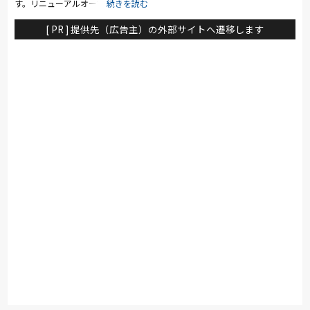
す。リニューアルオープンした店内
は、明るく洗練された空間で、家具
選びの時間そのものが特別なひとと
[ PR ] 提供先（広告主）の外部サイトへ遷移します
きになるよう工夫されています。お
客様一人ひとりの暮らしに寄り添
い、理想の住空間を叶えるための丁
寧なご提案を心がけています。購入
後の配送や設置までトータルでサポ
ートするため、初めての家具選びで
も安心です。日々の暮らしを少し特
別にするインテリアを、ぜひalba
で見つけてください。