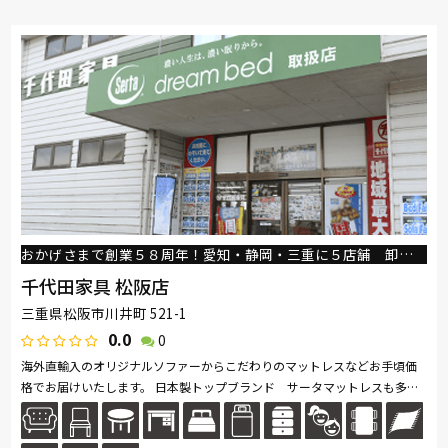
おかげさまで創業５８周年！愛知・静岡・三重に５店舗 卸問屋直営の店！
千代田家具 松阪店
三重県松阪市川井町 521-1
0.0
0
海外直輸入のオリジナルソファーからこだわりのマットレスなどお手頃価
格でお届けいたします。 日本製トップブランド サータマットレスも多数
展示しておりますので 一流ホテル品質の寝心地を店頭で体感してくださ...
続きを読む