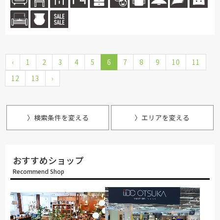
体”＝...続きを読む
‹
1
2
3
4
5
6
7
8
9
10
11
12
13
›
〉検索条件を変える
〉エリアを変える
おすすめショップ
Recommend Shop