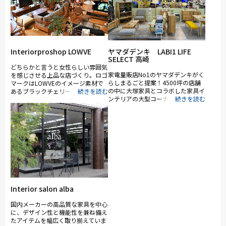
Interiorproshop LOWVE
ヤマダデンキ LABI1 LIFE
SELECT 高崎
どちらかと言うと女性らしい雰囲気
家電量販店No1のヤマダデンキがく
を感じさせる上品な店づくり。ロゴ
らしまるごと提案！4500坪の店舗
マークはLOWVEのイメージ素材で
の中に大塚家具とコラボした家具イ
あるブラックチェリー材の果実をモ
ンテリアの大型コーナー（約1,000
チーフとしております。
坪）を展開。ソファ・ベッド・ダイ
ニングなど地域最大級の品揃え。
「体感・体験」をコンセプトに、リ
ーズナブルなお買い得品からカリモ
ク、シモンズ、ポルトローナ・フラ
ウなど国内外の有名ブランドも多数
展示。特に電動リクライニングソフ
ァや電動ベッドは地域最大級の充実
のラインナップ。大塚家具のスタッ
フやインテリアコーディネーター・
スリープアドバイザーなど専門性の
Interior salon alba
あるスタッフが在籍し、お客様に寄
り添った納得の接客・サービスでご
国内メーカーの高品質な家具を中心
来店をお待ち致しております。
に、デザイン性と機能性を兼ね備え
たアイテムを幅広く取り揃えていま