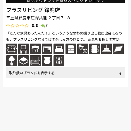
新品アウトレット家具のセレクトショップ
プラスリビング 鈴鹿店
三重県鈴鹿市庄野共進 ２丁目７−８
0.0
0
「こんな家具あったんだ！」というような思わぬ掘り出し物に出会えるの
も、プラスリビングならではの楽しみ方のひとつ。 家具をお探しの方は是
非、プラスリビングでもインテリアをご覧ください！ また、価格...続きを
読む
取り扱い
France Bed
関家具
Sealy
ドリームベッド
Pamouna
ブランド