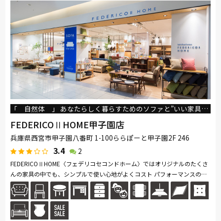
「 自然体 」 あなたらしく暮らすためのソファと”いい家具”をお届けします。
FEDERICOⅡHOME甲子園店
兵庫県西宮市甲子園八番町 1-100ららぽーと甲子園2F 246
3.4
2
FEDERICOⅡHOME〈フェデリコセコンドホーム〉ではオリジナルのたくさ
んの家具の中でも、シンプルで使い心地がよくコスト パフォーマンスの高
いものを選びご提案しています。私たちが大切にしているのは、“自然
体”＝...続きを読む