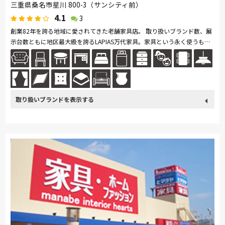
三重県桑名市星川 800-3（サンシティ前）
4.1
3
創業82年を誇る地域に愛されてきた老舗家具店。 取り扱いブランド数、展
示台数ともに地区最大級を誇るLAPIAS万代家具。家具という永く使うもの
だからこそ、お客様に安心して頂けるように専門のスタッフが親切丁寧に...
続きを読む
取り扱い
カリモク家具
France Bed
関家具
飛騨の家具
Sealy
ブランド
SIMMONS
日本ベッド
綾野製作所
ドリームベッド
Serta
TEMPUR
Stressless
HTLワタリジャパン
サンゲツ
PARAMOUNT BED
イバタインテリア
シラカワ
MARUICHI