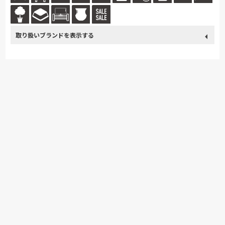
取り扱い
France Bed
関家具
Sealy
ドリームベッド
Pamouna
ブランド