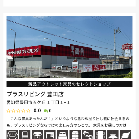
取り扱い
カリモク家具
France Bed
nishikawa(西川)
Sealy
ブランド
SIMMONS
浜本工芸
ナガノインテリア
小島工芸
綾野製作所
ドリームベッド
Serta
Stressless
HTLワタリジャパン
コイズミ
Pamouna
Calligaris
PARAMOUNT BED
イバタインテリア
新品アウトレット家具のセレクトショップ
プラスリビング 豊田店
愛知県豊田市五ケ丘 １丁目１−１
0.0
0
「こんな家具あったんだ！」というような思わぬ掘り出し物に出会えるの
も、プラスリビングならではの楽しみ方のひとつ。 家具をお探しの方は是
非、プラスリビングでもインテリアをご覧ください！ また、価格...続きを
読む