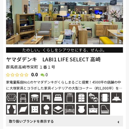
たのしい。くらしをシアワセにする、ぜんぶ。
ヤマダデンキ LABI1 LIFE SELECT 高崎
群馬県高崎市栄町 １番１号
0.0
0
家電量販店No1のヤマダデンキがくらしまるごと提案！4500坪の店舗の中
に大塚家具とコラボした家具インテリアの大型コーナー（約1,000坪）を展
開。ソファ・ベッド・ダイニングなど地域最大級の品揃え。「体感・体
験」...続きを読む