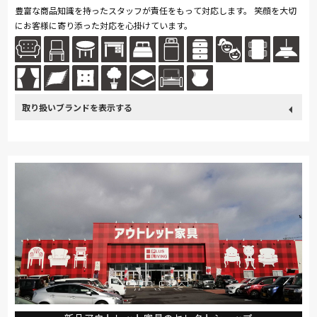
豊富な商品知識を持ったスタッフが責任をもって対応します。 笑顔を大切
にお客様に寄り添った対応を心掛けています。
取り扱い
カリモク家具
France Bed
関家具
飛騨の家具
Sealy
ブランド
SIMMONS
浜本工芸
日本ベッド
冨士ファニチア
ナガノインテリア
綾野製作所
ドリームベッド
Serta
Stressless
HTLワタリジャパン
サンゲツ
マルニ木工
ligne-roset
Calligaris
PARAMOUNT BED
高野木工
MARUICHI