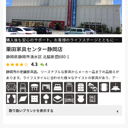
サンゲツ
MASTERWAL
コイズミ
マルニ木工
Pamouna
ligne-roset
PARAMOUNT BED
イバタインテリア
高野木工
旭川の家具
シラカワ
MARUICHI
NeoDesign
飛騨産業
購入後も安心のサポート。お客様のライフステージとともにより良い家具をご提案します。
日進木工
栗田家具センター静岡店
静岡県静岡市清水区 北脇新田680-1
4.3
4
静岡市の老舗家具店。リーズナブルな家具からメーカー品までの品揃えが
あります。ライフスタイルに合わせた様々なテイストの家具があり、アド
バイザーがご相談に応じてご提案もしています。家具のアフターメンテナ
ン...続きを読む
取り扱い
カリモク家具
France Bed
関家具
ASLEEP
ブランド