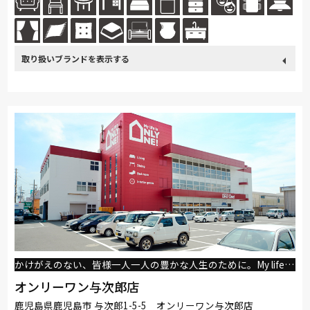
の...続きを読む
取り扱い
カリモク家具
France Bed
nishikawa(西川)
Sealy
ブランド
SIMMONS
浜本工芸
小島工芸
ドリームベッド
Serta
Stressless
HTLワタリジャパン
コイズミ
Pamouna
Calligaris
PARAMOUNT BED
イバタインテリア
かけがえのない、皆様一人一人の豊かな人生のために。My life is ONLY ONE!
オンリーワン与次郎店
鹿児島県鹿児島市 与次郎1-5-5 オンリーワン与次郎店