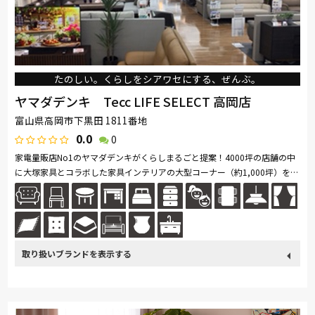
たのしい。くらしをシアワセにする、ぜんぶ。
ヤマダデンキ Tecc LIFE SELECT 高岡店
富山県高岡市下黒田 1811番地
0.0
0
家電量販店No1のヤマダデンキがくらしまるごと提案！4000坪の店舗の中
に大塚家具とコラボした家具インテリアの大型コーナー（約1,000坪）を展
開。ソファ・ベッド・ダイニングなど地域最大級の品揃え。「体感・体
験」...続きを読む
取り扱い
カリモク家具
France Bed
nishikawa(西川)
Sealy
ブランド
SIMMONS
浜本工芸
小島工芸
綾野製作所