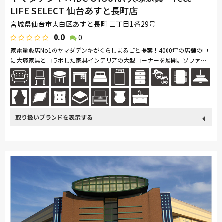
LIFE SELECT 仙台あすと長町店
宮城県仙台市太白区あすと長町 三丁目1番29号
0.0
0
家電量販店No1のヤマダデンキがくらしまるごと提案！4000坪の店舗の中
に大塚家具とコラボした家具インテリアの大型コーナーを展開。ソファ・
ベッド・ダイニングなど地域最大級の品揃え。リーズナブルなお手頃価格
の...続きを読む
取り扱い
カリモク家具
France Bed
nishikawa(西川)
Sealy
ブランド
SIMMONS
浜本工芸
小島工芸
綾野製作所
ドリームベッド
Serta
Stressless
HTLワタリジャパン
MASTERWAL
コイズミ
Pamouna
Calligaris
PARAMOUNT BED
イバタインテリア