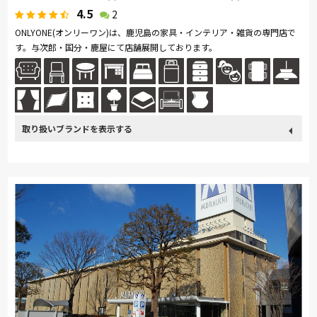
4.5
2
ONLYONE(オンリーワン)は、鹿児島の家具・インテリア・雑貨の専門店で
す。与次郎・国分・鹿屋にて店舗展開しております。
取り扱い
France Bed
関家具
日本ベッド
冨士ファニチア
ブランド
ナガノインテリア
綾野製作所
HTLワタリジャパン
サンゲツ