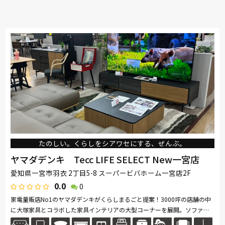
たのしい。くらしをシアワセにする、ぜんぶ。
ヤマダデンキ Tecc LIFE SELECT New一宮店
愛知県一宮市羽衣 2丁目5-8 スーパービバホーム一宮店2F
0.0
0
家電量販店No1のヤマダデンキがくらしまるごと提案！3000坪の店舗の中
に大塚家具とコラボした家具インテリアの大型コーナーを展開。ソファ・
ベッド・ダイニングなど地域最大級の品揃え。リーズナブルなお手頃価格