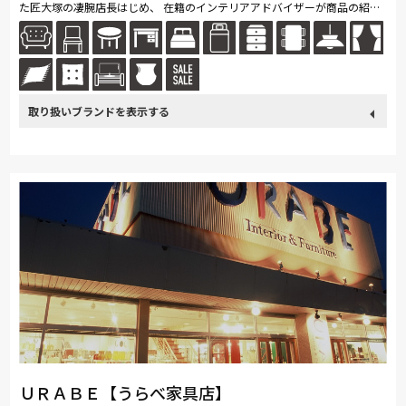
た匠大塚の凄腕店長はじめ、 在籍のインテリアアドバイザーが商品の紹介
ははもちろん、空間コーディネートから修理の紹介まで、 インテリアに...
続きを読む
取り扱い
France Bed
飛騨の家具
浜本工芸
東京ベッド
小島工芸
ブランド
綾野製作所
Stressless
HTLワタリジャパン
サンゲツ
PARAMOUNT BED
イバタインテリア
EARLY-TIMES/アーリー・タイムス アルファ
大雪木工
旭川の家具
シラカワ
MARUICHI
ＵＲＡＢＥ【うらべ家具店】