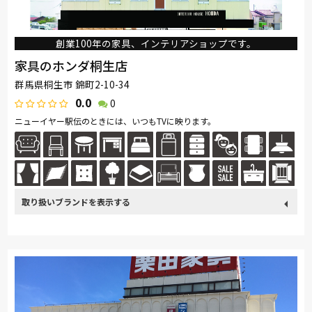
創業100年の家具、インテリアショップです。
家具のホンダ桐生店
群馬県桐生市 錦町2-10-34
0.0
0
ニューイヤー駅伝のときには、いつもTVに映ります。
取り扱い
カリモク家具
France Bed
関家具
nishikawa(西川)
ブランド
飛騨の家具
Sealy
SIMMONS
浜本工芸
冨士ファニチア
ナガノインテリア
小島工芸
綾野製作所
ドリームベッド
Serta
TEMPUR
Stressless
HTLワタリジャパン