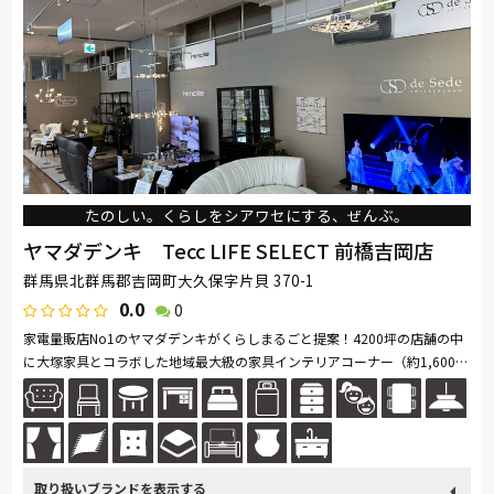
たのしい。くらしをシアワセにする、ぜんぶ。
ヤマダデンキ Tecc LIFE SELECT 前橋吉岡店
群馬県北群馬郡吉岡町大久保字片貝 370-1
0.0
0
家電量販店No1のヤマダデンキがくらしまるごと提案！4200坪の店舗の中
に大塚家具とコラボした地域最大級の家具インテリアコーナー（約1,600
坪）を展開。ソファ・ベッド・ダイニングなど地域最大級の品揃え。「体
感・...続きを読む