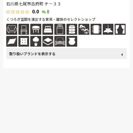
石川県七尾市古府町 チ－３３
0.0
0
くつろぎ空間を演出する家具・雑貨のセレクトショップ
取り扱い
カリモク家具
France Bed
関家具
ASLEEP
飛騨の家具
ブランド
ナガノインテリア
綾野製作所
ドリームベッド
Serta
HTLワタリジャパン
サンゲツ