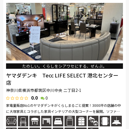
たのしい。くらしをシアワセにする、ぜんぶ。
ヤマダデンキ Tecc LIFE SELECT 港北センター
店
神奈川県横浜市都筑区中川中央 二丁目2-1
0.0
0
家電量販店No1のヤマダデンキがくらしまるごと提案！3000坪の店舗の中
に大塚家具とコラボした家具インテリアの大型コーナーを展開。ソファ・
ベッド・ダイニングなど地域最大級の品揃え。リーズナブルなお手頃価格
の...続きを読む