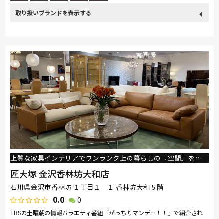
取り扱い
France Bed
関家具
nishikawa(西川)
SIMMONS
ブランド
ドリームベッド
Serta
PARAMOUNT BED
ロマンス小杉
昭和西川
上質な家具インテリアでワンランク上の暮らしの『空間』をご提案いたします。
匠大塚 金沢香林坊大和店
石川県金沢市香林坊 １丁目１－１ 香林坊大和５階
0.0
0
TBSの土曜朝の情報バラエティ番組『がっちりマンデー！！』で紹介され