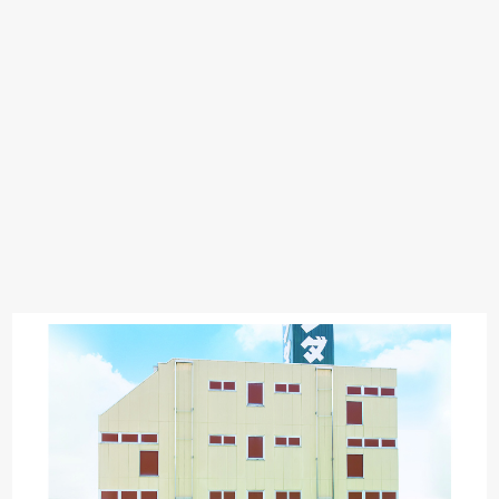
Serta
TEMPUR
Stressless
HTLワタリジャパン
サンゲツ
MASTERWAL
マルニ木工
PARAMOUNT BED
イバタインテリア
高野木工