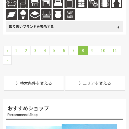
続きを読む
取り扱い
カリモク家具
France Bed
関家具
飛騨の家具
Sealy
ブランド
‹
1
2
SIMMONS
3
4
浜本工芸
5
6
冨士ファニチア
7
8
ナガノインテリア
9
10
11
›
綾野製作所
ドリームベッド
Stressless
HTLワタリジャパン
サンゲツ
MASTERWAL
マルニ木工
ligne-roset
Calligaris
PARAMOUNT BED
〉検索条件を変える
〉エリアを変える
イバタインテリア
高野木工
シラカワ
おすすめショップ
Recommend Shop