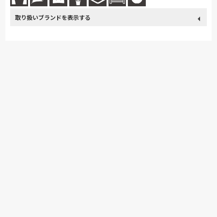
取り扱い
カリモク家具
France Bed
関家具
ASLEEP
ブランド
nishikawa(西川)
飛騨の家具
Sealy
SIMMONS
浜本工芸
日本ベッド
東京ベッド
冨士ファニチア
ナガノインテリア
小島工芸
綾野製作所
ドリームベッド
Serta
TEMPUR
Stressless
HTLワタリジャパン
サンゲツ
MASTERWAL
コイズミ
マルニ木工
Pamouna
ligne-roset
Calligaris
PARAMOUNT BED
高野木工
ロマンス小杉
シラカワ
MARUICHI
hülsta
飛騨産業
日進木工