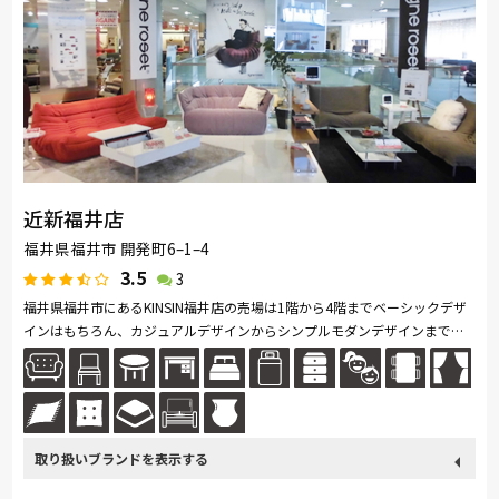
東京ベッド
冨士ファニチア
ナガノインテリア
小島工芸
綾野製作所
ドリームベッド
Serta
TEMPUR
Stressless
HTLワタリジャパン
サンゲツ
マルニ木工
ligne-roset
Calligaris
PARAMOUNT BED
イバタインテリア
高野木工
旭川の家具
シラカワ
MARUICHI
近新福井店
福井県福井市 開発町6–1–4
3.5
3
福井県福井市にあるKINSIN福井店の売場は1階から4階までベーシックデザ
インはもちろん、カジュアルデザインからシンプルモダンデザインまでブ
ランドメーカー品を中心に多種多様に取り揃えております。 家具・イン...
続きを読む
取り扱い