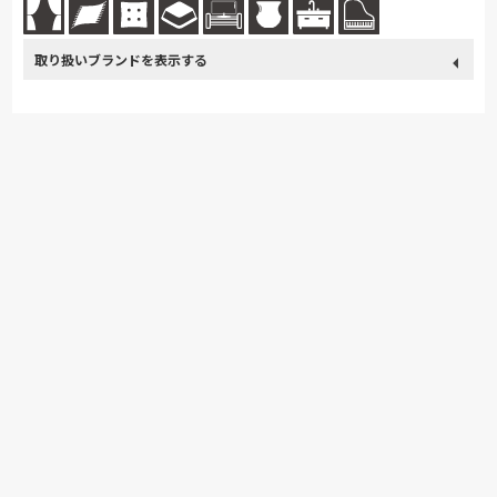
取り扱い
カリモク家具
France Bed
nishikawa(西川)
Sealy
ブランド
SIMMONS
浜本工芸
小島工芸
綾野製作所
ドリームベッド
Serta
Stressless
HTLワタリジャパン
コイズミ
Pamouna
Calligaris
PARAMOUNT BED
イバタインテリア