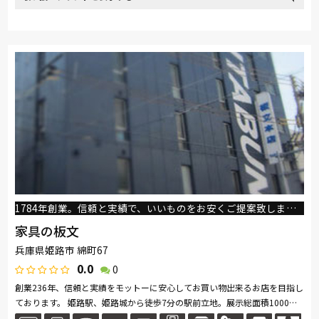
取り扱い
カリモク家具
France Bed
nishikawa(西川)
Sealy
ブランド
SIMMONS
浜本工芸
小島工芸
綾野製作所
ドリームベッド
Serta
Stressless
HTLワタリジャパン
コイズミ
Pamouna
Calligaris
PARAMOUNT BED
イバタインテリア
1784年創業。信頼と実績で、いいものをお安くご提案致します。
家具の板文
兵庫県姫路市 綿町67
0.0
0
創業236年、信頼と実績をモットーに安心してお買い物出来るお店を目指し
ております。 姫路駅、姫路城から徒歩7分の駅前立地。展示総面積1000坪
以上。ゆっくりとご覧いただけます。もちろんお客様専用駐車場も完備し...