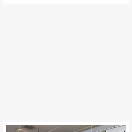
カリモク家具
France Bed
関家具
ASLEEP
飛騨の家具
ブランド
SIMMONS
浜本工芸
冨士ファニチア
ナガノインテリア
綾野製作所
ドリームベッド
Serta
TEMPUR
Stressless
HTLワタリジャパン
マルニ木工
PARAMOUNT BED
イバタインテリア