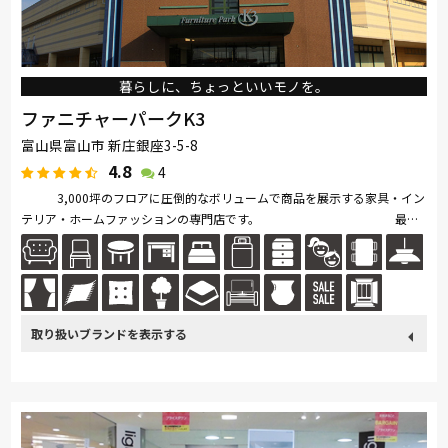
暮らしに、ちょっといいモノを。
ファニチャーパークK3
富山県富山市 新庄銀座3-5-8
4.8
4
3,000坪のフロアに圧倒的なボリュームで商品を展示する家具・イン
テリア・ホームファッションの専門店です。 最新
トレンドのインテリア小物から家具までトータルにコーディネート。
取り扱い
カリモク家具
France Bed
関家具
nishikawa(西川)
ブランド
飛騨の家具
Sealy
SIMMONS
浜本工芸
日本ベッド