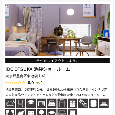
nishikawa(西川)
飛騨の家具
Sealy
SIMMONS
浜本工芸
冨士ファニチア
ナガノインテリア
小島工芸
綾野製作所
ドリームベッド
Serta
TEMPUR
Stressless
HTLワタリジャパン
サンゲツ
マルニ木工
幸せをレイアウトしよう。
IDC OTSUKA 池袋ショールーム
東京都豊島区東池袋 1-41-1
0.0
0
池袋駅東口より徒歩約２分。 世界260社から厳選された家具・インテリア
の人気商品やトレンドアイテムなどを取揃えた全7フロアのショールームで
す。海外・国内の有名ブランドをはじめ、大塚家具限定モデルまでが充実...
続きを読む