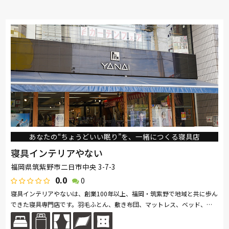
あなたの“ちょうどいい眠り”を、一緒につくる寝具店
寝具インテリアやない
福岡県筑紫野市二日市中央 3-7-3
0.0
0
寝具インテリアやないは、創業100年以上、福岡・筑紫野で地域と共に歩ん
できた寝具専門店です。羽毛ふとん、敷き布団、マットレス、ベッド、オ
ーダーメイド枕、真綿・ムートンなど多彩な寝具を扱い、「スリープマス...
続きを読む