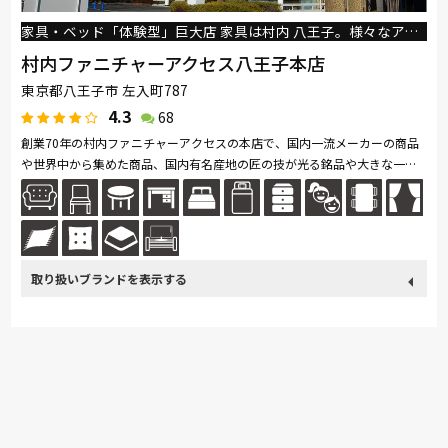
家具・ベッド「体験型」巨大店 家具は村内 八王子。様々なアイテムを実際に見て触れて、試して体験してお求めいただける魅力の専門店。
村内ファニチャーアクセス八王子本店
東京都八王子市 左入町787
4.3
68
創業70年の村内ファニチャーアクセスの本店で、国内一流メーカーの商品
や世界中から集めた商品、国内有名産地の匠の技が光る銘品や大きな一枚
板の銘木など、大型専門店ならではの品揃えは、見る楽しさや選べる満足
感...続きを読む
取り扱い
カリモク家具
France Bed
関家具
ASLEEP
ブランド
nishikawa(西川)
飛騨の家具
Sealy
SIMMONS
浜本工芸
日本ベッド
東京ベッド
冨士ファニチア
ナガノインテリア
小島工芸
綾野製作所
ドリームベッド