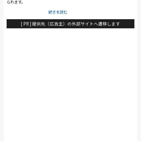
ァニテック、他多数
られます。
[ PR ] 提供先（広告主）の外部サイトへ遷移します