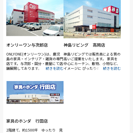
オンリーワン与次郎店
神島リビング 高岡店
ONLYONE(オンリーワン)は、鹿児
神島リビングでは販売員による質の
島の家具・インテリア・雑貨の専門
高いご提案をいたします。 家具を
店です。与次郎・国分・鹿屋にて店
中心にカーテン、敷物、小物など、
舗展開しております。
イメージに ぴったりのインテリア
をご予算に応じて、わかりやすくご
提案します。 どうぞお気軽にご相
談ください。 大切な家具を永く使
っていただくために 家具の修理・
再生にも力を入れています。 家具
の処分や買い替えの前に、まずは一
度ご相談ください。お見積もりは無
料です。 【その他取扱いメーカ
ー・ブランド】 スランバーラン
ド、第一産業、RELAX FORM、シギ
ヤマ家具、シキファニチア、松田家
家具のホンダ 行田店
具、モリタインテリア、パモウナ、
オカヤ、マルケイ木工、コイズミフ
2階建て、約1500坪 ゆったり 見