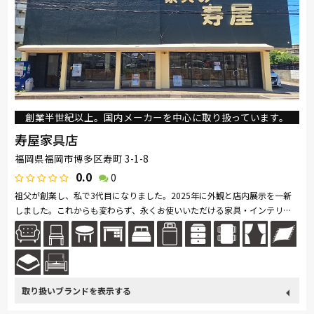
TEMPUR
Stressless
HTLワタリジャパン
サンゲツ
MASTERWAL
コイズミ
マルニ木工
ligne-roset
arflex
PARAMOUNT BED
イバタインテリア
高野木工
大雪木工
旭川の家具
シラカワ
MARUICHI
NeoDesign
創業半世紀以上。国内メーカーを中心に取り扱っています。
NICOLETTI HOME
Ozzio
寿屋家具店
福岡県福岡市博多区寿町 3-1-8
0.0
0
祖父が創業し、私で3代目になりました。2025年に外観と店内展示を一新
しました。これからも変わらず、永くお使いいただける家具・インテリア
をお客様にご提案します。