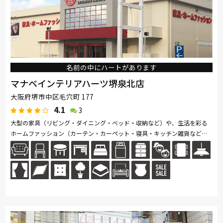
マルニ木工
Pamouna
PARAMOUNT BED
高野木工
MARUICHI
杉工場
日進木工
名前の中にハートがあります
マナベインテリアハーツ堺泉北店
大阪府堺市中区毛穴町 177
4.1
3
大型の家具（リビング・ダイニング・ベッド・収納など）や、生活を彩る
ホームファッション（カーテン・カーペット・寝具・キッチン雑貨など）
を数多く取り揃えています。