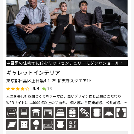
綾野製作所
ドリームベッド
Serta
Stressless
HTLワタリジャパン
コイズミ
Pamouna
Calligaris
PARAMOUNT BED
イバタインテリア
中目黒の住宅地に佇むミッドセンチュリーモダンなショールーム。WEBサイトには4000点以上の品揃え
ギャレットインテリア
東京都目黒区上目黒4-1-29 祐天寺スクエア1F
4.3
13
人生を楽しむ空間づくりをテーマに、高いデザイン性と品質にこだわり
WEBサイトには4000点以上の品揃え。 個人邸から商業施設、公共施設、ブ
ランド路面店も手掛け、幅広いデザインに対応。 個人のみならず、法人...
続きを読む