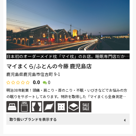
日本初のオーダーメイド枕「マイ枕」のお店。睡眠専門店だからこそ、悩みやからだにあった眠りをご提案致します。
マイまくら/ふとんの今藤 鹿児島店
鹿児島県鹿児島市住吉町 9-1
0.0
0
明治38年創業！頭痛・肩こり・首のこり・不眠・いびきなどでお悩みの方
の眠りをサポートしております。特許を取得した「マイまくら全身測定
機」で、頭から足先まで全身の寝姿勢と身体の部位毎の沈み込みを測定
し、か...続きを読む
取り扱い
関家具
nishikawa(西川)
サンゲツ
PARAMOUNT BED
ブランド