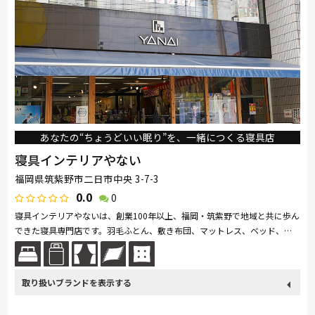
あなたの“ちょうどいい眠り”を、一緒につくる寝具店
寝具インテリアやない
福岡県筑紫野市二日市中央 3-7-3
0.0
0
寝具インテリアやないは、創業100年以上、福岡・筑紫野で地域と共に歩ん
できた寝具専門店です。羽毛ふとん、敷き布団、マットレス、ベッド、オ
ーダーメイド枕、真綿・ムートンなど多彩な寝具を扱い、「スリープマス...
続きを読む
取り扱い
France Bed
関家具
nishikawa(西川)
SIMMONS
ブランド