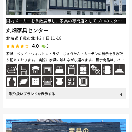
国内メーカーを多数展示し、家具の専門店としてプロのスタッフが親身になってお手伝いさせて頂きます。
丸畑家具センター
北海道千歳市北斗2丁目 11-18
4.0
5
家具・ベッド・ウィルトン・ラグ・じゅうたん・カーテンの展示を多数取
り揃えております。 実際に家具に触れながら選べます。 展示商品は、バイ
ヤーが厳選した商品を取り揃えお客様に満足して頂ける家具選びのサポ...続
きを読む
取り扱い
カリモク家具
France Bed
関家具
飛騨の家具
Sealy
ブランド
SIMMONS
浜本工芸
日本ベッド
冨士ファニチア
ナガノインテリア
綾野製作所
ドリームベッド
Serta