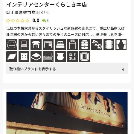
インテリアセンターくらしき本店
岡山県倉敷市鳥羽 37-1
0.0
0
伝統の本格家具からスタイリッシュな新感覚の家具まで、幅広い品揃えは
壮年層の方から若い方々までの多くのニーズに対応し、選ぶ楽しみを満喫
できると大変好評を得ております。 一階から四階まで広い店内に商品が
び...続きを読む
取り扱い
カリモク家具
France Bed
関家具
飛騨の家具
ブランド
SIMMONS
浜本工芸
東京ベッド
冨士ファニチア
ナガノインテリア
綾野製作所
ドリームベッド
Serta
Stressless
HTLワタリジャパン
サンゲツ
マルニ木工
ligne-roset
PARAMOUNT BED
イバタインテリア
高野木工