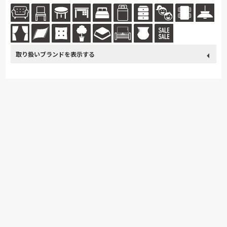
バイザーがご相談に応じてご提案もしています。家具のアフターメンテナ
ン...続きを読む
取り扱い
カリモク家具
France Bed
関家具
ASLEEP
ブランド
nishikawa(西川)
飛騨の家具
Sealy
SIMMONS
浜本工芸
冨士ファニチア
ナガノインテリア
小島工芸
綾野製作所
ドリームベッド
Serta
TEMPUR
Stressless
HTLワタリジャパン
サンゲツ
マルニ木工