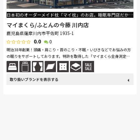
日本初のオーダーメイド枕「マイ枕」のお店。睡眠専門店だからこそ、悩みやからだにあった眠りをご提案致します。
マイまくら/ふとんの今藤 川内店
鹿児島県薩摩川内市平佐町 1935-1
0.0
0
明治38年創業！頭痛・肩こり・首のこり・不眠・いびきなどでお悩みの方
の眠りをサポートしております。特許を取得した「マイまくら全身測定
機」で、頭から足先まで全身の寝姿勢と身体の部位毎の沈み込みを測定
し、か...続きを読む
取り扱い
関家具
nishikawa(西川)
サンゲツ
PARAMOUNT BED
ブランド
ロマンス小杉