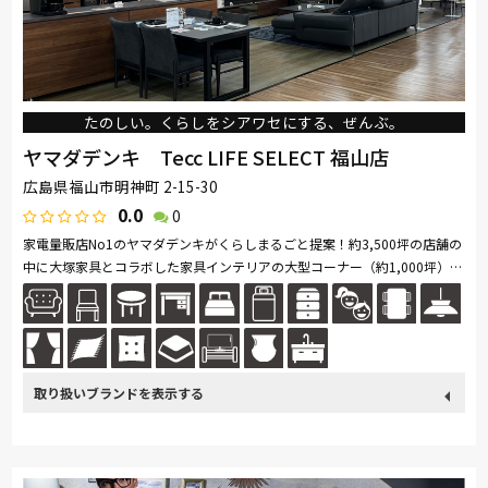
たのしい。くらしをシアワセにする、ぜんぶ。
ヤマダデンキ Tecc LIFE SELECT 福山店
広島県福山市明神町 2-15-30
0.0
0
家電量販店No1のヤマダデンキがくらしまるごと提案！約3,500坪の店舗の
中に大塚家具とコラボした家具インテリアの大型コーナー（約1,000坪）を
展開。ソファ・ベッド・ダイニングなど地域最大級の品揃え。「体感・体...
続きを読む
取り扱い
カリモク家具
France Bed
nishikawa(西川)
Sealy
ブランド
SIMMONS
浜本工芸
ナガノインテリア
小島工芸