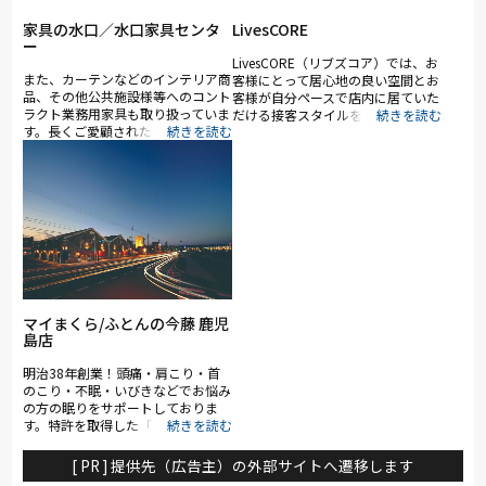
家具の水口／水口家具センタ
LivesCORE
ー
LivesCORE（リブズコア）では、お
また、カーテンなどのインテリア商
客様にとって居心地の良い空間とお
品、その他公共施設様等へのコント
客様が自分ペースで店内に居ていた
ラクト業務用家具も取り扱っていま
だける接客スタイルを徹底しており
す。長くご愛顧された家具の再生・
ます。 ですので、店舗にお越しい
修理、ソファ・椅子の張替えなど家
ただくというより、お客様に発見を
具専門店のアフターも行っていま
していただき、お客様のご要望があ
す。
れば、良きアドバイザーとして私共
にお気軽にお声をかけていただきた
いと思います。 また、スタッフ全
員が「いつでもお客様の立場に立っ
て物事を考える」ことが大切である
と考え、「あなたと共に」をポリシ
ーとしております。
マイまくら/ふとんの今藤 鹿児
島店
明治38年創業！頭痛・肩こり・首
のこり・不眠・いびきなどでお悩み
の方の眠りをサポートしておりま
す。特許を取得した「マイまくら全
身測定機」で、頭から足先まで全身
の寝姿勢と身体の部位毎の沈み込み
[ PR ] 提供先（広告主）の外部サイトへ遷移します
を測定し、からだにあった「マイ