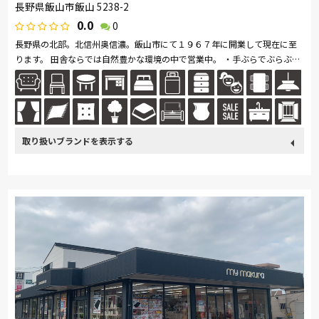
長野県飯山市飯山 5238-2
0.0
0
長野県の北部。北信州奥信濃。飯山市にて１９６７年に開業して現在に至
ります。 田舎ならでは自然豊かな環境の中で営業中。 ・手ぶらでぶらぶら
安心お買い物！お支払は配送時の後払いOK！ ・激安家具～高級家具ま...続
きを読む
取り扱い
France Bed
飛騨の家具
ドリームベッド
サンゲツ
ブランド
イバタインテリア
旭川の家具
MARUICHI
杉工場