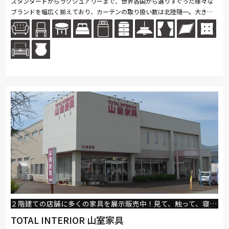
スタンダードからラグジュアリーまで、世界各国から選りすぐった様々な
ブランドを幅広く揃えており、カーテンの取り扱い数は北陸随一。大きな
窓に吊った縫製サンプルで柄の見え方や透け感などもイメージしやすくな
っ...続きを読む
２階建ての店舗に多くの家具を展示販売中！見て、触って、寝転んで、比べてお選び頂けます。激安家具～高級家具まで幅広く取り扱い！カーテン工事一式も得意としております。
TOTAL INTERIOR 山室家具