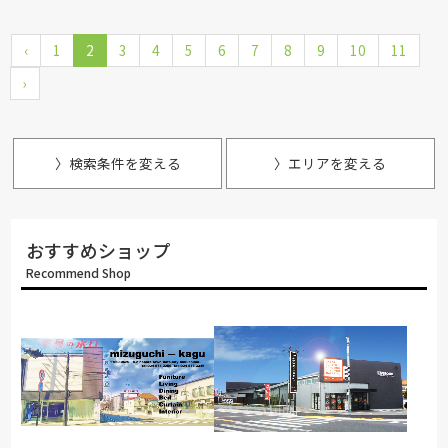
取り扱い
France Bed
関家具
飛騨の家具
Sealy
SIMMONS
ブランド
‹
1
2
浜本工芸
3
4
冨士ファニチア
5
6
ナガノインテリア
7
8
9
10
11
›
HTLワタリジャパン
PARAMOUNT BED
シラカワ
杉工場
飛騨産業
〉検索条件を変える
〉エリアを変える
おすすめショップ
Recommend Shop