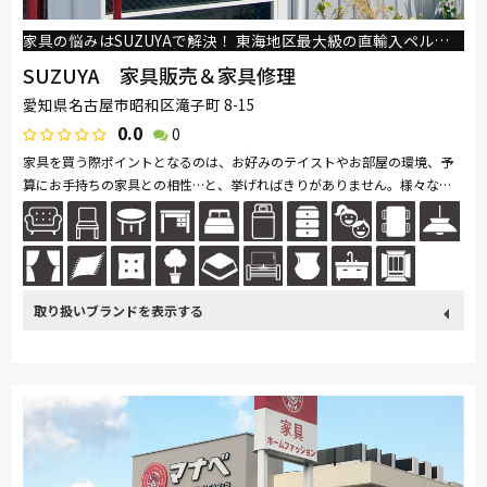
家具の悩みはSUZUYAで解決！ 東海地区最大級の直輸入ペルシャ絨毯＆ギャッベ販売フロア！
SUZUYA 家具販売＆家具修理
愛知県名古屋市昭和区滝子町 8-15
0.0
0
家具を買う際ポイントとなるのは、お好みのテイストやお部屋の環境、予
算にお手持ちの家具との相性…と、挙げればきりがありません。様々な家
具のお悩みを、スタッフが親身にお伺いいたします。もちろん図面を見な
が...続きを読む
取り扱い
カリモク家具
France Bed
関家具
ASLEEP
Sealy
ブランド
SIMMONS
浜本工芸
日本ベッド
冨士ファニチア
ナガノインテリア
綾野製作所
ドリームベッド
Serta
HTLワタリジャパン
サンゲツ
MASTERWAL
コイズミ