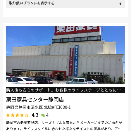
取り扱い
関家具
日本ベッド
冨士ファニチア
HTLワタリジャパン
ブランド
サンゲツ
MASTERWAL
マルニ木工
購入後も安心のサポート。お客様のライフステージとともにより良い家具をご提案します。
栗田家具センター静岡店
静岡県静岡市清水区 北脇新田680-1
4.3
4
静岡市の老舗家具店。リーズナブルな家具からメーカー品までの品揃えが
あります。ライフスタイルに合わせた様々なテイストの家具があり、アド