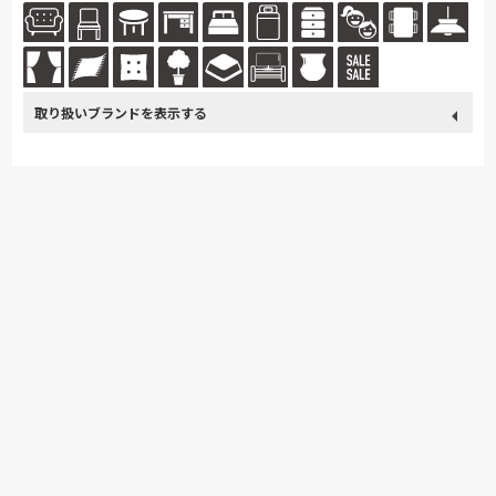
ト価格で豊かな暮らしを提案。
取り扱い
カリモク家具
France Bed
nishikawa(西川)
飛騨の家具
ブランド
Sealy
浜本工芸
日本ベッド
東京ベッド
小島工芸
綾野製作所
ドリームベッド
Serta
TEMPUR