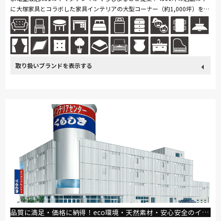
に大塚家具とコラボした家具インテリアの大型コーナー（約1,000坪）を展
開。ソファ・ベッド・ダイニングなど地域最大級の品揃え。「体感・体
験」...続きを読む
取り扱い
カリモク家具
France Bed
nishikawa(西川)
Sealy
ブランド
SIMMONS
浜本工芸
ナガノインテリア
小島工芸
綾野製作所
ドリームベッド
Serta
Stressless
HTLワタリジャパン
コイズミ
Pamouna
Calligaris
PARAMOUNT BED
イバタインテリア
品質に満足・価格に納得！eco環境・天然素材・安心安全のインテリアショップ