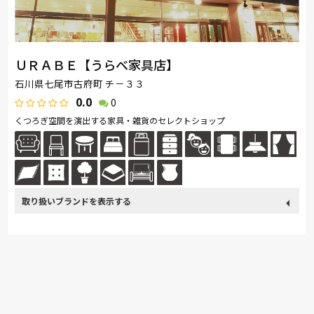
EARLY-TIMES/アーリー・タイムス アルファ
旭川の家具
MARUICHI
ＵＲＡＢＥ【うらべ家具店】
石川県七尾市古府町 チ－３３
0.0
0
くつろぎ空間を演出する家具・雑貨のセレクトショップ
取り扱い
カリモク家具
France Bed
関家具
ASLEEP
飛騨の家具
ブランド
ナガノインテリア
綾野製作所
ドリームベッド
Serta
HTLワタリジャパン
サンゲツ