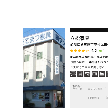
立松家具
愛知県名古屋市中村区白
4.2
1
家具販売老舗の立松家具では
り扱うほか、 年を経た桐タ
ンスはその木目の美しさと、素
取り扱い
カリモク家具
ブランド
SIMMONS