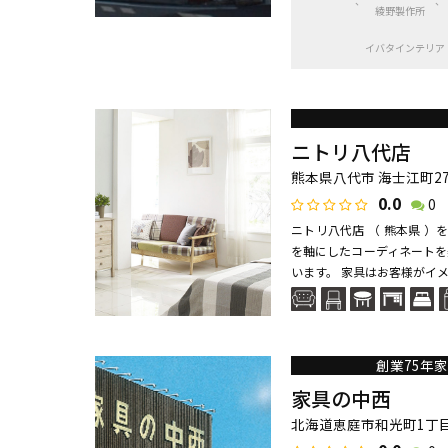
綾野製作所
イバタインテリア
ニトリ八代店
熊本県八代市 海士江町270
0.0
0
ニトリ八代店 （ 熊本県 
を軸にしたコーディネートを
います。 家具はお客様がイメ
創業75年
家具の中西
北海道恵庭市和光町1丁目 