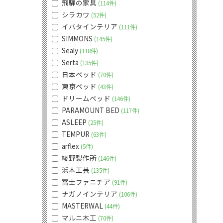
飛騨の家具
114件
シラカワ
52件
イバタインテリア
111件
SIMMONS
145件
Sealy
118件
Serta
135件
日本ベッド
70件
東京ベッド
43件
ドリームベッド
146件
PARAMOUNT BED
117件
ASLEEP
25件
TEMPUR
63件
arflex
5件
綾野製作所
146件
浜本工芸
135件
冨士ファニチア
91件
ナガノインテリア
106件
MASTERWAL
44件
マルニ木工
70件