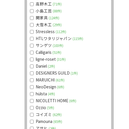
高野木工
71件
小島工芸
88件
関家具
124件
大雪木工
29件
Stressless
112件
HTLワタリジャパン
115件
サンゲツ
103件
Calligaris
51件
ligne-roset
31件
Daniel
2件
DESIGNERS GUILD
1件
MARUICHI
61件
NeoDesign
6件
hülsta
4件
NICOLETTI HOME
6件
Ozzio
5件
コイズミ
62件
Pamouna
65件
アサヒ
2件