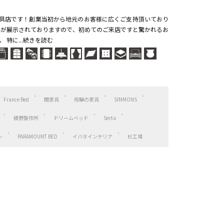
家具店です！創業当初から地元のお客様に広くご支持頂いており
具が展示されておりますので、初めてのご来店ですと驚かれるお
 特に...続きを読む
France Bed
関家具
飛騨の家具
SIMMONS
綾野製作所
ドリームベッド
Serta
ン
PARAMOUNT BED
イバタインテリア
杉工場