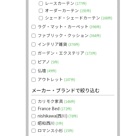
レースカーテン
177件
オーダーカーテン
193件
シェード・シェードカーテン
168件
ラグ・マット・カーペット
396件
ファブリック・クッション
364件
インテリア雑貨
376件
ガーデン・エクステリア
173件
ピアノ
5件
仏壇
49件
アウトレット
107件
メーカー・ブランドで絞り込む
カリモク家具
146件
France Bed
172件
nishikawa(西川)
78件
昭和西川
3件
ロマンス小杉
15件