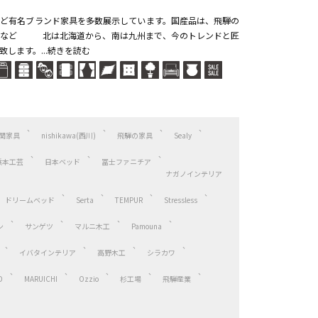
ど有名ブランド家具を多数展示しています。国産品は、飛騨の
具など 北は北海道から、南は九州まで、今のトレンドと匠
します。...続きを読む
関家具
nishikawa(西川)
飛騨の家具
Sealy
浜本工芸
日本ベッド
冨士ファニチア
ナガノインテリア
ドリームベッド
Serta
TEMPUR
Stressless
ン
サンゲツ
マルニ木工
Pamouna
イバタインテリア
高野木工
シラカワ
D
MARUICHI
Ozzio
杉工場
飛騨産業