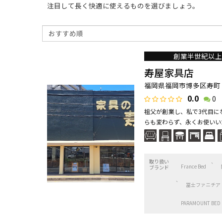
注目して長く快適に使えるものを選びましょう。
創業半世紀以上
寿屋家具店
福岡県福岡市博多区寿町 3
0.0
0
祖父が創業し、私で3代目に
らも変わらず、永くお使いい
取り扱い
France Bed
ブランド
冨士ファニチア
PARAMOUNT BED