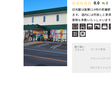
0.0
0
日光屋は創業114年の老舗
ます。 店内には所狭しと家
客様も多数いらっしゃいます。
取り扱い
カリモク家具
ブランド
ナガノインテリア
HTLワタリジャパ