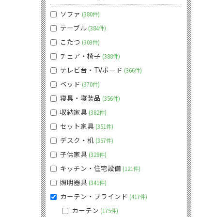
ソファ
380件
テーブル
384件
こたつ
303件
チェア・椅子
388件
テレビ台・TVボード
366件
ベッド
370件
寝具・寝装品
356件
収納家具
382件
セット家具
351件
デスク・机
357件
子供家具
328件
キッチン・住宅設備
121件
照明器具
341件
カーテン・ブラインド
417件
カーテン
175件