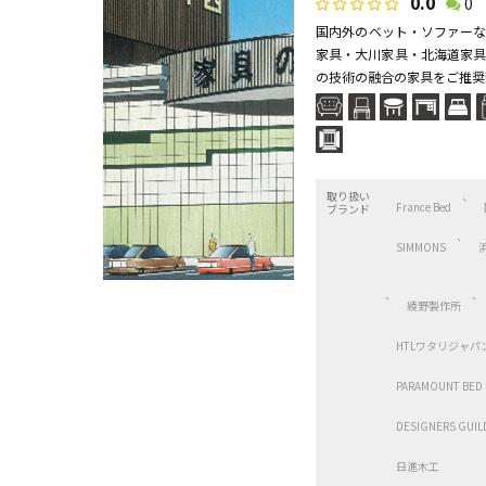
0.0
0
国内外のベット・ソファーな
家具・大川家具・北海道家
の技術の融合の家具をご推奨致
取り扱い
France Bed
ブランド
SIMMONS
綾野製作所
HTLワタリジャパ
PARAMOUNT BED
DESIGNERS GUIL
日進木工