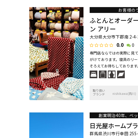
お客様の
ふとんとオーダ
ン アリー
大分県大分市下郡南 2-4-
0.0
0
専門店ならではの実際に見て
がけております。寝具のリー
そろえてお待ちしております。
取り扱い
nishikawa(西川)
ブランド
創業明治40年、ベ
日光屋ホームプ
群馬県渋川市行幸田 255-