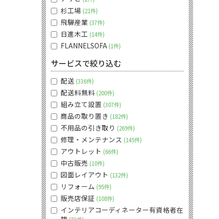
杉工場
21件
飛騨産業
37件
日進木工
14件
FLANNELSOFA
1件
サービスで絞り込む
配送
336件
配送料無料
200件
組み立て設置
307件
商品の取り置き
182件
不用品の引き取り
269件
修理・メンテナンス
145件
アウトレット
66件
中古販売
10件
図面レイアウト
132件
リフォーム
95件
販売店保証
108件
インテリアコーディネーター有資格者在