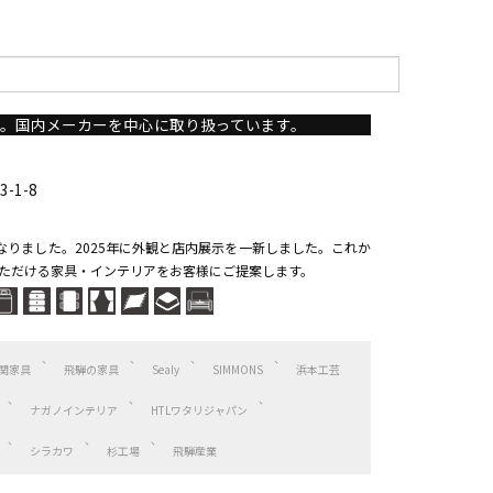
。国内メーカーを中心に取り扱っています。
-1-8
なりました。2025年に外観と店内展示を一新しました。これか
ただける家具・インテリアをお客様にご提案します。
関家具
飛騨の家具
Sealy
SIMMONS
浜本工芸
ナガノインテリア
HTLワタリジャパン
シラカワ
杉工場
飛騨産業