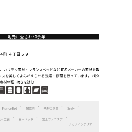
地元に愛され50余年
子町 ４丁目５９
、カリモク家具・フランスベッドなど有名メーカーの家具を取
ンスを美しくよみがえらせる洗濯・修理を行っています。 桐タ
材の軽...続きを読む
France Bed
関家具
飛騨の家具
Sealy
浜本工芸
日本ベッド
冨士ファニチア
ナガノインテリア