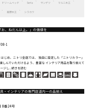
ドリームベッド
Serta
サンゲツ
マルニ木工
高野木工
シラカワ
「お、ねだん以上。」の価値を
8-1
）を はじめ、ニトリ全店では、 独自に設定した「ニトリカラー」
楽しんでいただけるよう、豊富な インテリア用品を取り揃えて
ージし...続きを読む
家具・インテリアの専門店道内一の品揃え
8番24号