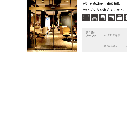
だける店舗から業態転換し、
た店づくりを進めています。 
取り扱い
カリモク家具
ブランド
Stressless