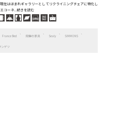
現在はほまれギャラリーとしてリクライニングチェアに特化し
エコーネ...続きを読む
France Bed
飛騨の家具
Sealy
SIMMONS
サンゲツ