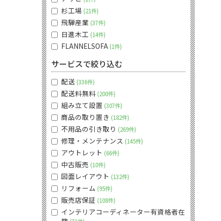
杉工場
21件
飛騨産業
37件
日進木工
14件
FLANNELSOFA
1件
サービスで絞り込む
配送
336件
配送料無料
200件
組み立て設置
307件
商品の取り置き
182件
不用品の引き取り
269件
修理・メンテナンス
145件
アウトレット
66件
中古販売
10件
図面レイアウト
132件
リフォーム
95件
販売店保証
108件
インテリアコーディネーター有資格者在