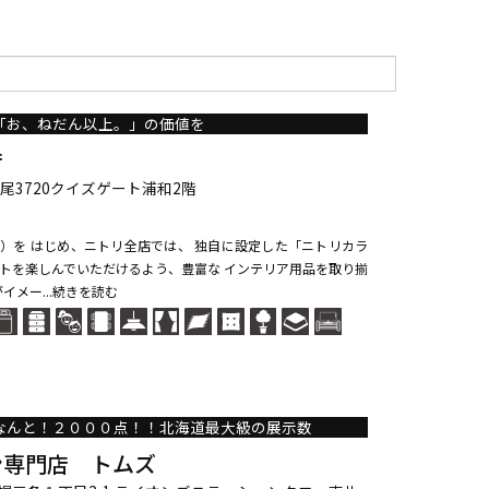
「お、ねだん以上。」の価値を
店
尾3720クイズゲート浦和2階
県 ）を はじめ、ニトリ全店では、 独自に設定した「ニトリカラ
トを楽しんでいただけるよう、豊富な インテリア用品を取り揃
イメー...続きを読む
なんと！２０００点！！北海道最大級の展示数
ン専門店 トムズ