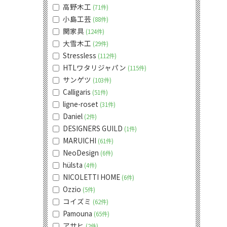
高野木工
71件
小島工芸
88件
関家具
124件
大雪木工
29件
Stressless
112件
HTLワタリジャパン
115件
サンゲツ
103件
Calligaris
51件
ligne-roset
31件
Daniel
2件
DESIGNERS GUILD
1件
MARUICHI
61件
NeoDesign
6件
hülsta
4件
NICOLETTI HOME
6件
Ozzio
5件
コイズミ
62件
Pamouna
65件
アサヒ
2件