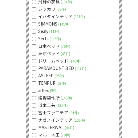
飛騨の家具
114件
シラカワ
52件
イバタインテリア
111件
SIMMONS
145件
Sealy
118件
Serta
135件
日本ベッド
70件
東京ベッド
43件
ドリームベッド
146件
PARAMOUNT BED
117件
ASLEEP
25件
TEMPUR
63件
arflex
5件
綾野製作所
146件
浜本工芸
135件
冨士ファニチア
91件
ナガノインテリア
106件
MASTERWAL
44件
マルニ木工
70件