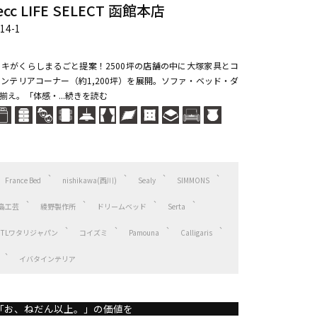
 LIFE SELECT 函館本店
4-1
ンキがくらしまるごと提案！2500坪の店舗の中に大塚家具とコ
ンテリアコーナー（約1,200坪）を展開。ソファ・ベッド・ダ
え。「体感・...続きを読む
France Bed
nishikawa(西川)
Sealy
SIMMONS
島工芸
綾野製作所
ドリームベッド
Serta
HTLワタリジャパン
コイズミ
Pamouna
Calligaris
イバタインテリア
「お、ねだん以上。」の価値を