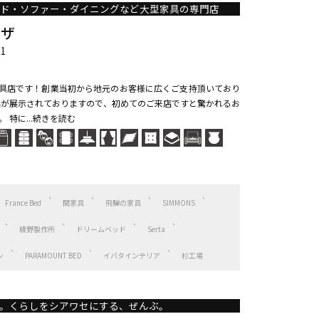
ッド・ソファー・ダイニングなど大型家具の専門店
ラザ
1
家具店です！創業当初から地元のお客様に広くご支持頂いており
具が展示されておりますので、初めてのご来店ですと驚かれるお
 特に...続きを読む
France Bed
関家具
飛騨の家具
SIMMONS
綾野製作所
ドリームベッド
Serta
ン
PARAMOUNT BED
イバタインテリア
杉工場
。くらしをシアワセにする、ぜんぶ。