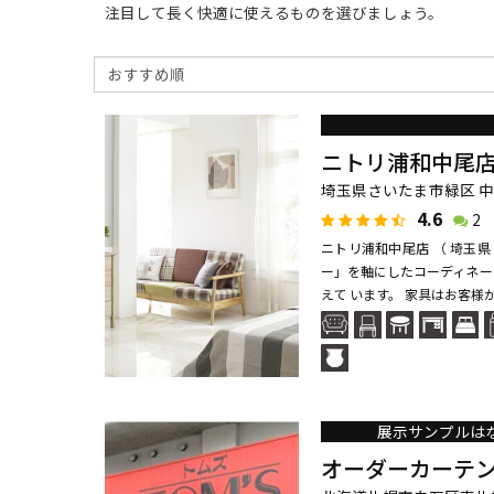
注目して長く快適に使えるものを選びましょう。
ニトリ浦和中尾
埼玉県さいたま市緑区 中
4.6
2
ニトリ浦和中尾店 （ 埼玉
ー」を軸にしたコーディネー
えて います。 家具はお客様が
展示サンプルは
オーダーカーテ