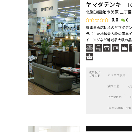
ヤマダデンキ Tecc
北海道函館市美原 二丁目1
0.0
0
家電量販店No1のヤマダデ
ラボした地域最大級の家具イ
イニングなど地域最大級の品揃
取り扱い
カリモク家具
ブランド
浜本工芸
小
Stressless
PARAMOUNT BED