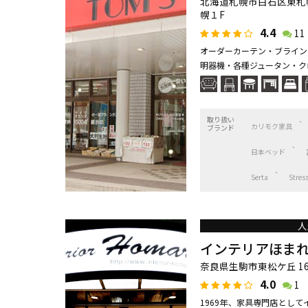
北海道札幌市白石区東札
幌１F
4.4
11
オーダーカーテン・ブライン
明器機・各種ジュータン・ク
取り扱い
カリモク家具
ブランド
日本ベッド
Serta
Stres
人
インテリアほま
奈良県生駒市東松ケ丘 16
4.0
1
1969年、家具専門店とし