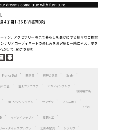
ur dreams come true with furniture.
.
丁目1-36 BiVi福岡3階
ーテン、アクセサリー等まで暮らしを豊かにする様々なご提案
インテリアコーディネートの楽しみをお客様と一緒に考え、夢を
がけて...続きを読む
France Bed
関家具
飛騨の家具
Sealy
浜本工芸
冨士ファニチア
ナガノインテリア
綾野製作所
HTLワタリジャパン
サンゲツ
マルニ木工
arflex
ED
イバタインテリア
高野木工
/アーリー・タイムス アルファ
旭川の家具
シラカワ