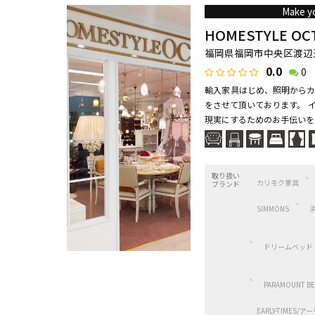
Make yo
HOMESTYLE OCT
福岡県福岡市中央区渡辺通 4
0.0
0
輸入家具はじめ、照明からカ
をさせて頂いております。 
現実にするためのお手伝いを心
取り扱い
カリモク家具
ブランド
SIMMONS
ドリームベッド
PARAMOUNT B
EARLY-TIMES