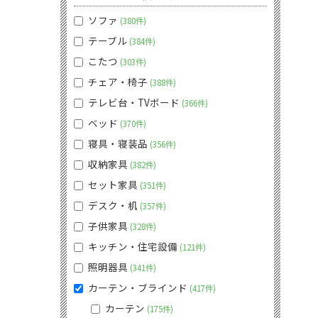
ソファ
380件
テーブル
384件
こたつ
303件
チェア・椅子
388件
テレビ台・TVボード
366件
ベッド
370件
寝具・寝装品
356件
収納家具
382件
セット家具
351件
デスク・机
357件
子供家具
328件
キッチン・住宅設備
121件
照明器具
341件
カーテン・ブラインド
417件
カーテン
175件