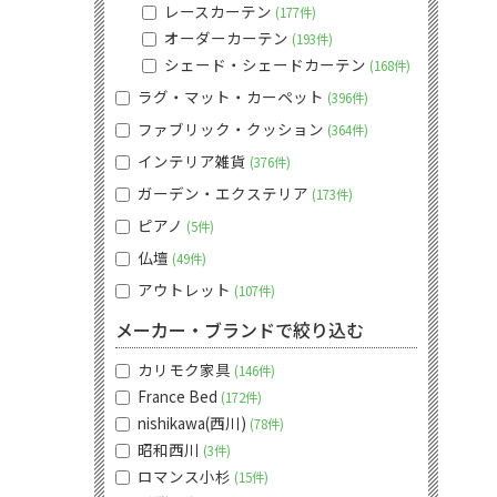
レースカーテン
177件
オーダーカーテン
193件
シェード・シェードカーテン
168件
ラグ・マット・カーペット
396件
ファブリック・クッション
364件
インテリア雑貨
376件
ガーデン・エクステリア
173件
ピアノ
5件
仏壇
49件
アウトレット
107件
メーカー・ブランドで絞り込む
カリモク家具
146件
France Bed
172件
nishikawa(西川)
78件
昭和西川
3件
ロマンス小杉
15件