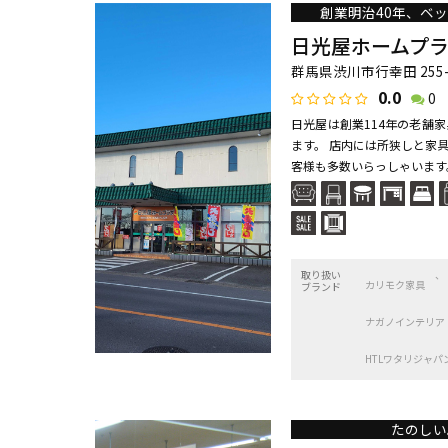
創業明治40年、ベ
日光屋ホームプ
群馬県渋川市行幸田 255-
0.0
0
日光屋は創業114年の老舗
ます。 店内には所狭しと家
客様も多数いらっしゃいます。
取り扱い
カリモク家具
ブランド
ナガノインテリア
HTLワタリジャパ
たのしい