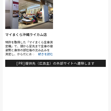
マイまくら沖縄ライカム店
特許を取得した「マイまくら全身測
定機」で、頭から足先まで全身の寝
姿勢と身体の部位毎の沈み込みを
測定し、からだにあった「マイ枕」
と「マットレス」をご提案致しま
す。店内は、羽毛ふとん・ベッド・
[ PR ] 提供先（広告主）の外部サイトへ遷移します
毛布や敷きパッドのなど寝具に欠か
せないアイテムも充実しておりま
す。またリピーター続出の「パジャ
マ」や「タオル」なども扱っており
ます。 睡眠・寝具のことなら「マ
イまくら」にご相談ください。