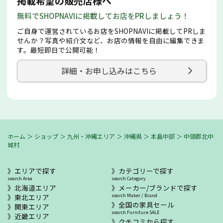
掲載希望の販売店様へ
無料でSHOPNAVIに掲載してお店をPRしましょう！
ご自身で運営されているお店をSHOPNAVIに掲載してPRしま
せんか？写真や紹介文など、お店の情報を自由に編集できま
す。最短即日で公開可能！
詳細・お申し込みはこちら
ホーム
＞
ショップ
＞
九州・沖縄エリア
＞
沖縄県
＞
本島中部
＞
中頭郡北中
城村
エリアで探す
カテゴリーで探す
search Area
search Category
北海道エリア
メーカー/ブランドで探す
東北エリア
search Maker / Brand
全国の家具セール
関東エリア
search Furniture SALE
近畿エリア
クチコミから探す