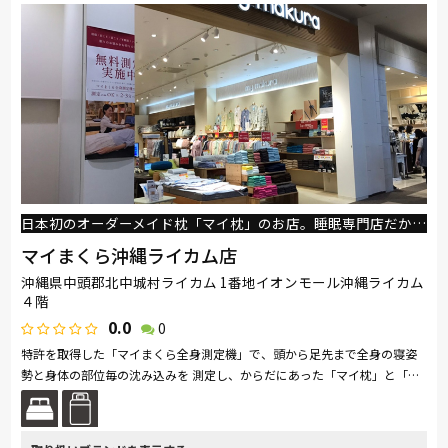
日本初のオーダーメイド枕「マイ枕」のお店。睡眠専門店だからこそ、悩みやからだにあった眠りをご提案致します。
マイまくら沖縄ライカム店
沖縄県中頭郡北中城村ライカム 1番地イオンモール沖縄ライカム
４階
0.0
0
特許を取得した「マイまくら全身測定機」で、頭から足先まで全身の寝姿
勢と身体の部位毎の沈み込みを 測定し、からだにあった「マイ枕」と「マ
ットレス」をご提案致します。店内は、羽毛ふとん・ベッド・毛布や敷き...
続きを読む