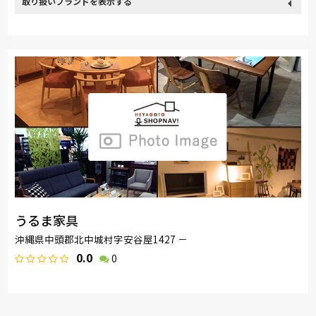
取り扱い
関家具
nishikawa(西川)
PARAMOUNT BED
ロマンス小杉
ブランド
うるま家具
沖縄県中頭郡北中城村字安谷屋1427 －
0.0
0