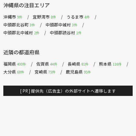
沖縄県の注目エリア
沖縄市
宜野湾市
うるま市
9件
8件
4件
中頭郡北谷町
中頭郡中城村
3件
3件
中頭郡北中城村
中頭郡読谷村
2件
1件
近隣の都道府県
福岡県
佐賀県
長崎県
熊本県
400件
44件
81件
116件
大分県
宮崎県
鹿児島県
68件
75件
95件
[ PR ] 提供先（広告主）の外部サイトへ遷移します