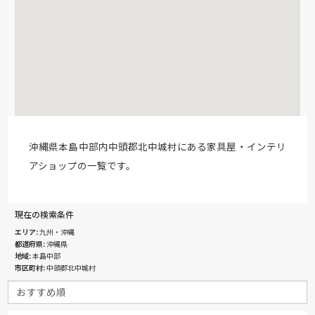
沖縄県本島中部内中頭郡北中城村にある家具屋・インテリ
アショップの一覧です。
現在の検索条件
エリア
九州・沖縄
都道府県
沖縄県
地域
本島中部
市区町村
中頭郡北中城村