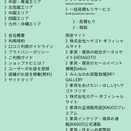
中部・東海エリア
search online reviews
北信越エリア
一括見積もりサービス
中国エリア
Bulk Quotation Service
四国エリア
- 見積もり
九州・沖縄エリア
- 相談
会社概要
関連サイト
利用規約
株式会社ヘヤゴト オフィシャ
口コミ利用ガイドライン
ルサイト
プライバシーポリシー
家具・寝具の総合ポータルサ
ご利用ガイド
イト|HEYAGOTO
ショップナビとは？
家具・寝具のセールイベント
ユーザーがお店を登録
情報|Seiloo
店舗がお店を掲載(無料)
みんなのお部屋自慢|MY !
サイトマップ
GALLERY
家具をあげたい・ほしい|ヘヤ
ゴトフリマ
株式会社カグー オフィシャル
サイト
家具の正規販売店|KAGOOプレ
ミアム
家具インテリア・寝具の通
販|KAGOO公式通販
家具・住まいの修理紹