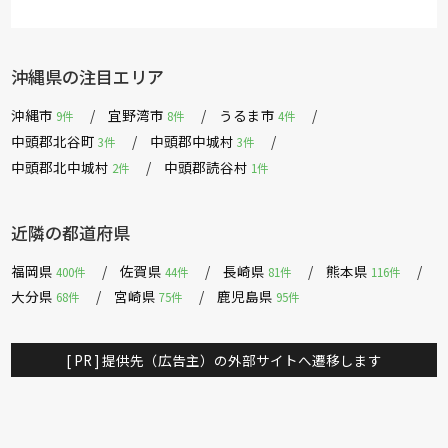
沖縄県の注目エリア
沖縄市
宜野湾市
うるま市
9件
8件
4件
中頭郡北谷町
中頭郡中城村
3件
3件
中頭郡北中城村
中頭郡読谷村
2件
1件
近隣の都道府県
福岡県
佐賀県
長崎県
熊本県
400件
44件
81件
116件
大分県
宮崎県
鹿児島県
68件
75件
95件
[ PR ] 提供先（広告主）の外部サイトへ遷移します