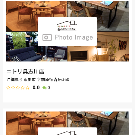
ニトリ具志川店
沖縄県うるま市 字前原徳森原360
0.0
0