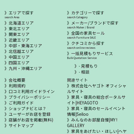
エリアで探す
カテゴリーで探す
search Area
search Category
北海道エリア
メーカー/ブランドで探す
東北エリア
search Maker / Brand
全国の家具セール
関東エリア
search Furniture SALE
近畿エリア
クチコミから探す
中部・東海エリア
search online reviews
北信越エリア
一括見積もりサービス
中国エリア
Bulk Quotation Service
四国エリア
- 見積もり
九州・沖縄エリア
- 相談
会社概要
関連サイト
利用規約
株式会社ヘヤゴト オフィシャ
口コミ利用ガイドライン
ルサイト
プライバシーポリシー
家具・寝具の総合ポータルサ
ご利用ガイド
イト|HEYAGOTO
ショップナビとは？
家具・寝具のセールイベント
ユーザーがお店を登録
情報|Seiloo
店舗がお店を掲載(無料)
みんなのお部屋自慢|MY !
サイトマップ
GALLERY
家具をあげたい・ほしい|ヘヤ