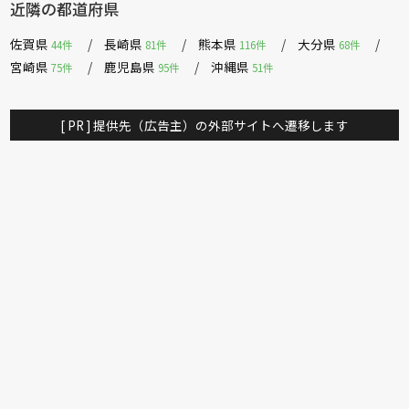
近隣の都道府県
佐賀県
長崎県
熊本県
大分県
44件
81件
116件
68件
宮崎県
鹿児島県
沖縄県
75件
95件
51件
[ PR ] 提供先（広告主）の外部サイトへ遷移します