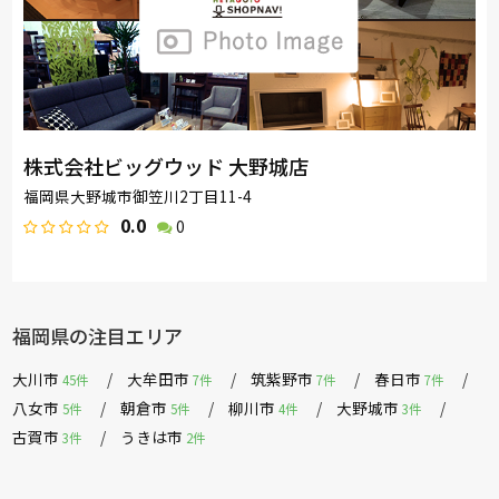
株式会社ビッグウッド 大野城店
福岡県大野城市御笠川2丁目11-4
0.0
0
福岡県の注目エリア
大川市
大牟田市
筑紫野市
春日市
45件
7件
7件
7件
八女市
朝倉市
柳川市
大野城市
5件
5件
4件
3件
古賀市
うきは市
3件
2件