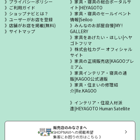
プライバシーポリシー
家具・寝具の総合ポータルサ
ご利用ガイド
イト|HEYAGOTO
ショップナビとは？
家具・寝具のセールイベント
ユーザーがお店を登録
情報|Seiloo
店舗がお店を掲載(無料)
みんなのお部屋自慢|MY !
サイトマップ
GALLERY
家具をあげたい・ほしい|ヘヤ
ゴトフリマ
株式会社カグー オフィシャル
サイト
家具の正規販売店|KAGOOプレ
ミアム
家具インテリア・寝具の通
販|KAGOO公式通販
家具・住まいの修理紹
介|Re.KAGOO
インテリア・住設人材派
遣|HEYAGOTO Human Satellite
販売店のみなさまへ
SHOPNAVIへの掲載希望
集客にお困りの方はこちら 》