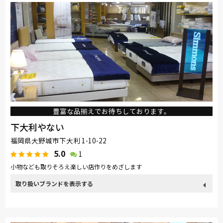
豊富な品揃えでお待ちしております。
下大利やない
福岡県大野城市下大利 1-10-22
5.0
1
小物なども取りそろえ楽しい店作りをめざします
取り扱い
カリモク家具
関家具
nishikawa(西川)
Sealy
ブランド