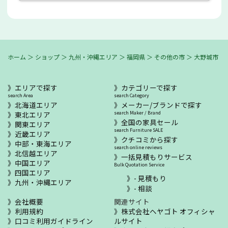
ホーム
＞
ショップ
＞
九州・沖縄エリア
＞
福岡県
＞
その他の市
＞
大野城市
エリアで探す
カテゴリーで探す
search Area
search Category
北海道エリア
メーカー/ブランドで探す
東北エリア
search Maker / Brand
全国の家具セール
関東エリア
search Furniture SALE
近畿エリア
クチコミから探す
中部・東海エリア
search online reviews
北信越エリア
一括見積もりサービス
中国エリア
Bulk Quotation Service
四国エリア
- 見積もり
九州・沖縄エリア
- 相談
会社概要
関連サイト
利用規約
株式会社ヘヤゴト オフィシャ
口コミ利用ガイドライン
ルサイト