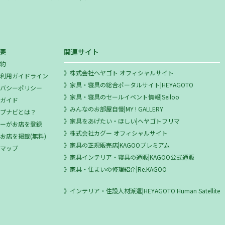
関連サイト
概要
規約
株式会社ヘヤゴト オフィシャルサイト
ミ利用ガイドライン
家具・寝具の総合ポータルサイト|HEYAGOTO
イバシーポリシー
家具・寝具のセールイベント情報|Seiloo
用ガイド
みんなのお部屋自慢|MY ! GALLERY
ップナビとは？
家具をあげたい・ほしい|ヘヤゴトフリマ
ザーがお店を登録
株式会社カグー オフィシャルサイト
お店を掲載(無料)
家具の正規販売店|KAGOOプレミアム
トマップ
家具インテリア・寝具の通販|KAGOO公式通販
家具・住まいの修理紹介|Re.KAGOO
インテリア・住設人材派遣|HEYAGOTO Human Satellite