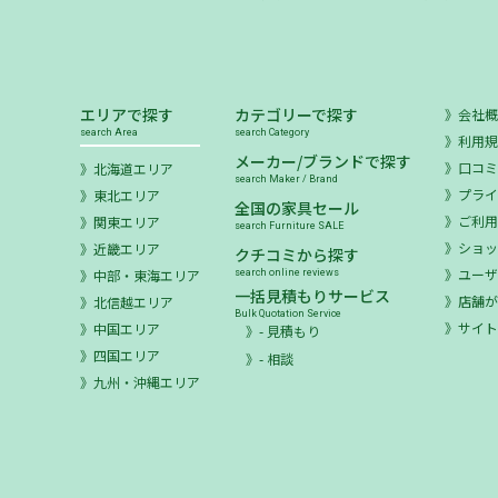
エリアで探す
カテゴリーで探す
会社
search Area
search Category
利用
メーカー/ブランドで探す
口コ
北海道エリア
search Maker / Brand
プラ
東北エリア
全国の家具セール
ご利
関東エリア
search Furniture SALE
ショ
近畿エリア
クチコミから探す
ユー
中部・東海エリア
search online reviews
一括見積もりサービス
店舗が
北信越エリア
Bulk Quotation Service
サイ
中国エリア
- 見積もり
四国エリア
- 相談
九州・沖縄エリア