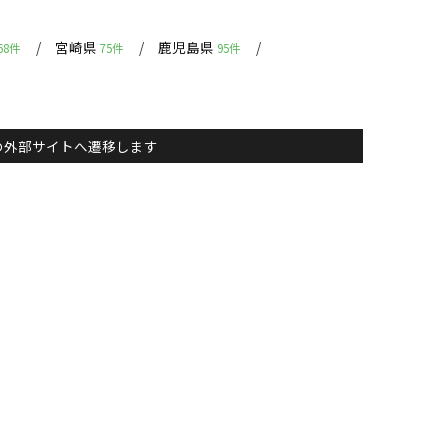
宮崎県
鹿児島県
68件
75件
95件
主）の外部サイトへ遷移します