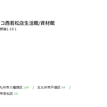
コ西若松店生活館/資材館
路1-10-1
九州市八幡西区
北九州市戸畑区
10件
6件
州市若松区
3件