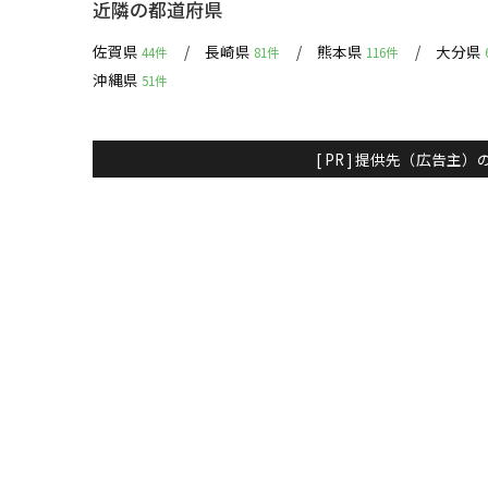
近隣の都道府県
佐賀県
長崎県
熊本県
大分県
44件
81件
116件
沖縄県
51件
[ PR ] 提供先（広告