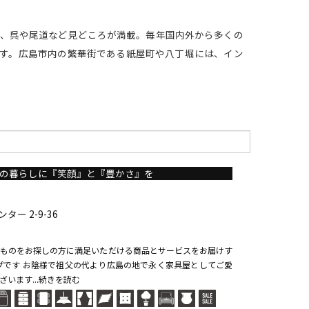
、呉や尾道など見どころが満載。毎年国内外から多くの
す。広島市内の繁華街である紙屋町や八丁堀には、イン
の暮らしに『笑顔』と『豊かさ』を
ー 2-9-36
ものをお探しの方に満足いただける商品とサービスをお届けす
プです お陰様で祖父の代より広島の地で永く家具屋としてご愛
います...続きを読む