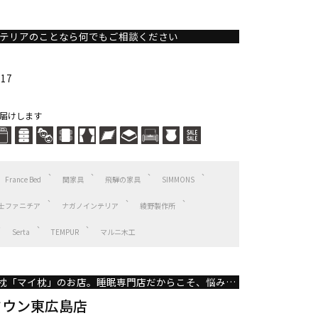
テリアのことなら何でもご相談ください
17
届けします
France Bed
関家具
飛騨の家具
SIMMONS
士ファニチア
ナガノインテリア
綾野製作所
Serta
TEMPUR
マルニ木工
日本初のオーダーメイド枕「マイ枕」のお店。睡眠専門店だからこそ、悩みやからだにあった眠りをご提案致します。
タウン東広島店