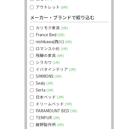
アウトレット
6件
メーカー・ブランドで絞り込む
カリモク家具
5件
France Bed
5件
nishikawa(西川)
4件
ロマンス小杉
3件
飛騨の家具
4件
シラカワ
1件
イバタインテリア
2件
SIMMONS
5件
Sealy
2件
Serta
5件
日本ベッド
2件
ドリームベッド
5件
PARAMOUNT BED
5件
TEMPUR
2件
綾野製作所
4件