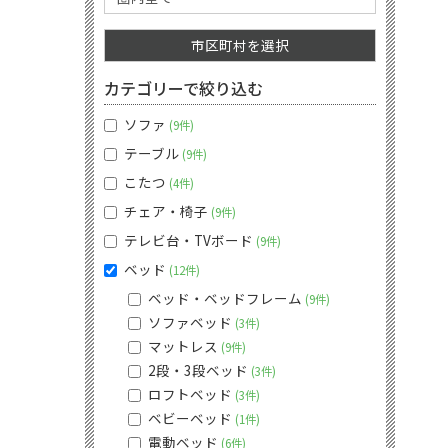
市区町村を選択
カテゴリーで絞り込む
ソファ
9件
テーブル
9件
こたつ
4件
チェア・椅子
9件
テレビ台・TVボード
9件
ベッド
12件
ベッド・ベッドフレーム
9件
ソファベッド
3件
マットレス
9件
2段・3段ベッド
3件
ロフトベッド
3件
ベビーベッド
1件
電動ベッド
6件