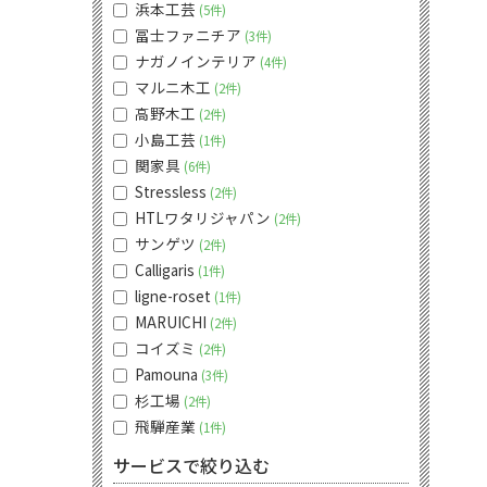
浜本工芸
5件
冨士ファニチア
3件
ナガノインテリア
4件
マルニ木工
2件
高野木工
2件
小島工芸
1件
関家具
6件
Stressless
2件
HTLワタリジャパン
2件
サンゲツ
2件
Calligaris
1件
ligne-roset
1件
MARUICHI
2件
コイズミ
2件
Pamouna
3件
杉工場
2件
飛騨産業
1件
サービスで絞り込む