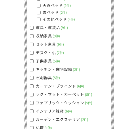
天蓋ベッド
1件
畳ベッド
2件
その他ベッド
4件
寝具・寝装品
9件
収納家具
9件
セット家具
9件
デスク・机
7件
子供家具
5件
キッチン・住宅設備
2件
照明器具
5件
カーテン・ブラインド
6件
ラグ・マット・カーペット
8件
ファブリック・クッション
5件
インテリア雑貨
6件
ガーデン・エクステリア
2件
仏壇
1件