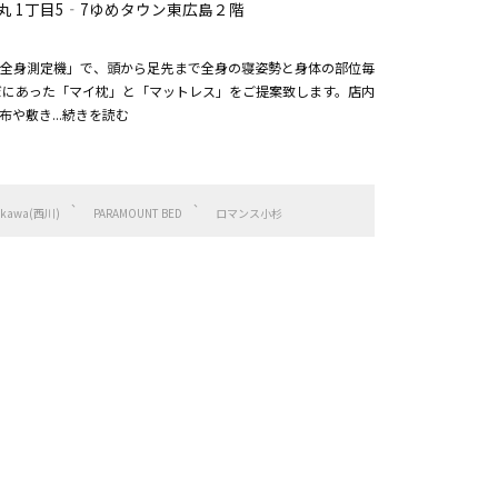
 1丁目5‐7ゆめタウン東広島２階
全身測定機」で、頭から足先まで全身の寝姿勢と身体の部位毎
だにあった「マイ枕」と「マットレス」をご提案致します。店内
や敷き...続きを読む
hikawa(西川)
PARAMOUNT BED
ロマンス小杉