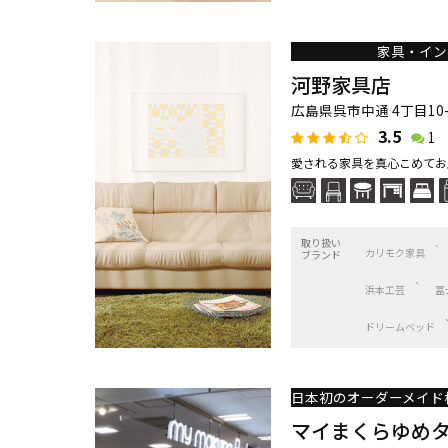
家具・イン
河野家具店
広島県呉市中通 4丁目10-
3.5
1
愛される家具を真心こめてお
取り扱い
カリモク家具
ブランド
浜本工芸
冨
ドリームベッド
マイまくらゆめ