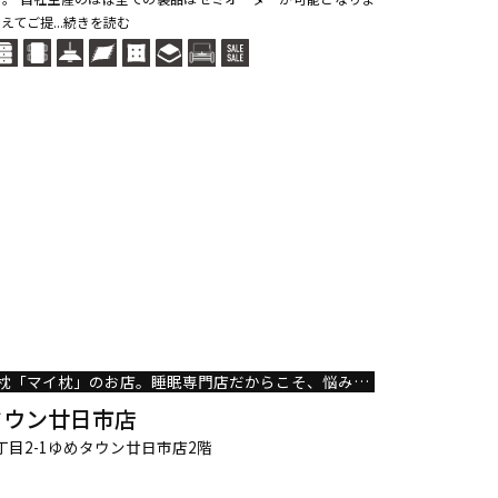
えてご提...続きを読む
日本初のオーダーメイド枕「マイ枕」のお店。睡眠専門店だからこそ、悩みやからだにあった眠りをご提案致します。
タウン廿日市店
丁目2-1ゆめタウン廿日市店2階