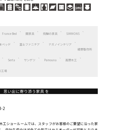
France Bed
関家具
飛騨の家具
SIMMONS
本ベッド
冨士ファニチア
ナガノインテリア
綾野製作所
Serta
サンゲツ
Pamouna
高野木工
杉工場
思い出に寄り添う家具 を
-2
イ木工ショールームでは、スタッフがお客様のご要望に沿った家
。 自社生産のほぼ全ての製品はセミオーダーが可能となりま