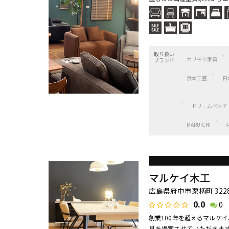
取り扱い
カリモク家具
ブランド
浜本工芸
日
ドリームベッド
MARUICHI
マルケイ木工
広島県府中市栗柄町 3228
0.0
0
創業100年を超えるマルケ
具を提案させていただきます