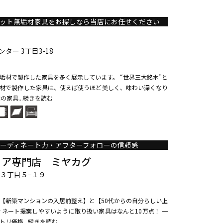
ット無垢材家具をお探しなら当店にお任せください
ー 3丁目3-18
垢材で製作した家具を多く展示しています。 “世界三大銘木”と
材で製作した家具は、使えば使うほど美しく、味わい深くなり
の家具...続きを読む
ーディネート力・アフターフォローの信頼感
リア専門店 ミヤカグ
 ３丁目５−１９
【新築マンションの入居前整え】と【50代からの自分らしい上
ィネート提案しやすいように取り扱い家具はなんと10万点！ 一
リ価格...続きを読む