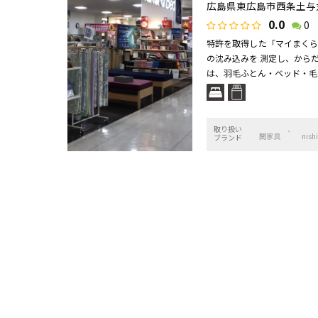
広島県東広島市西条土与丸
0.0
0
特許を取得した「マイまくら
の沈み込みを 測定し、から
は、羽毛ふとん・ベッド・毛布
取り扱い
関家具
nis
ブランド