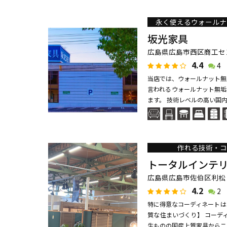
永く使えるウォールナ
坂光家具
広島県広島市西区商工センタ
4.4
4
当店では、ウォールナット無
言われるウォールナット無垢
ます。 技術レベルの高い国内
作れる技術・コ
トータルインテ
広島県広島市佐伯区利松
4.2
2
特に得意なコーディネートは
質な住まいづくり】 コーデ
生ものの国産上質家具からニト