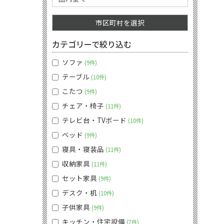
市区町村を選択
カテゴリーで絞り込む
ソファ
9件
テーブル
10件
こたつ
9件
チェア・椅子
11件
テレビ台・TVボード
10件
ベッド
9件
寝具・寝装品
11件
収納家具
11件
セット家具
9件
デスク・机
10件
子供家具
9件
キッチン・住宅設備
7件