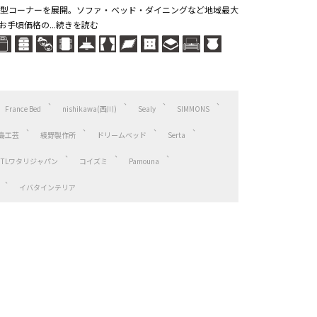
型コーナーを展開。ソファ・ベッド・ダイニングなど地域最大
手頃価格の...続きを読む
France Bed
nishikawa(西川)
Sealy
SIMMONS
島工芸
綾野製作所
ドリームベッド
Serta
HTLワタリジャパン
コイズミ
Pamouna
イバタインテリア