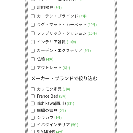
照明器具
9件
カーテン・ブラインド
7件
ラグ・マット・カーペット
10件
ファブリック・クッション
10件
インテリア雑貨
10件
ガーデン・エクステリア
6件
仏壇
4件
アウトレット
6件
メーカー・ブランドで絞り込む
カリモク家具
3件
France Bed
5件
nishikawa(西川)
3件
飛騨の家具
2件
シラカワ
1件
イバタインテリア
5件
SIMMONS
4件