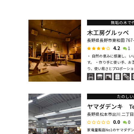
無垢の木で
木工房グルッペ
長野県長野市東和田 767-
4.2
1
・ 自然の恵みに感謝し、い
す。 ・作り手と使い手、お
り、使い易さとプロポーション
たのしい
ヤマダデンキ Tecc
長野県松本市出川 二丁目3
0.0
0
家電量販店No1のヤマダデ