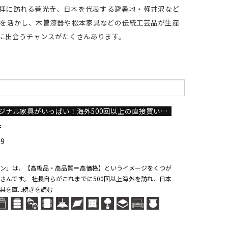
参拝に訪れる善光寺、日本を代表する避暑地・軽井沢など
を活かし、木曽漆器や松本家具などの伝統工芸品が生産
に出会うチャンスがたくさんあります。
国内外の自社開発でオリジナル家具がいっぱい！海外500回以上の直接買い付けで納得の価格
店
9
ン」は、【高級品・高品質＝高価格】というイメージをくつが
さんです。 社長自らがこれまでに500回以上海外を訪れ、日本
を直...続きを読む