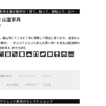
２階建ての店舗に多くの家具を展示販売中！見て、触って、寝転んで、比べてお選び頂けます。激安家具～高級家具まで幅広く取り扱い！カーテン工事一式も得意としております。
OR 山室家具
2
。飯山市にて１９６７年に開業して現在に至ります。 田舎なら
業中。 ・手ぶらでぶらぶら安心お買い物！お支払は配送時の
家具ま...続きを読む
飛騨の家具
ドリームベッド
サンゲツ
旭川の家具
MARUICHI
杉工場
ウトレット家具のセレクトショップ