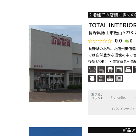
TOTAL INTERI
長野県飯山市飯山 5238-
0.0
0
長野県の北部。北信州奥信濃
では自然豊かな環境の中で営
後払いOK！ ・激安家具～高級
取り扱い
France Bed
ブランド
イバタインテリア
新品ア