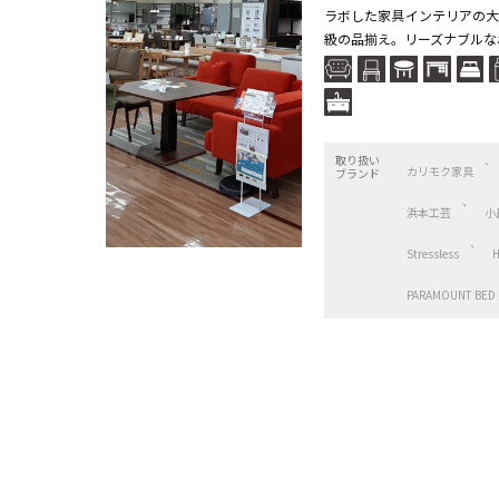
ラボした家具インテリアの大
級の品揃え。リーズナブルなお
取り扱い
カリモク家具
ブランド
浜本工芸
小
Stressless
PARAMOUNT BED