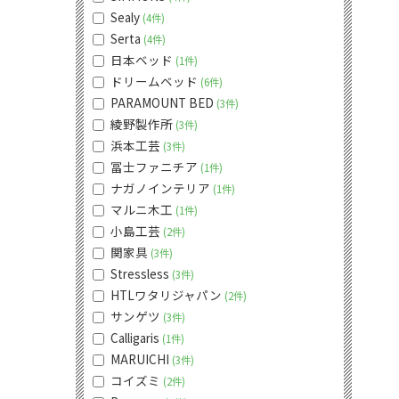
Sealy
4件
Serta
4件
日本ベッド
1件
ドリームベッド
6件
PARAMOUNT BED
3件
綾野製作所
3件
浜本工芸
3件
冨士ファニチア
1件
ナガノインテリア
1件
マルニ木工
1件
小島工芸
2件
関家具
3件
Stressless
3件
HTLワタリジャパン
2件
サンゲツ
3件
Calligaris
1件
MARUICHI
3件
コイズミ
2件