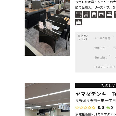
ラボした家具インテリアの大
級の品揃え。リーズナブルなお
取り扱い
カリモク家具
ブランド
浜本工芸
小
Stressless
PARAMOUNT BED
たのしい
ヤマダデンキ Tecc
長野県長野市吉田 一丁目2
0.0
0
家電量販店No1のヤマダデ