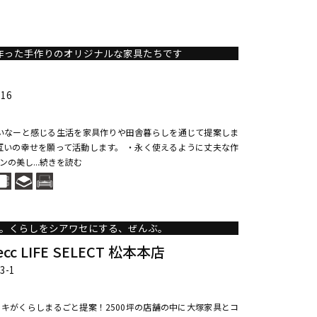
作った手作りのオリジナルな家具たちです
16
いなーと感じる生活を家具作りや田舎暮らしを通じて提案しま
互いの幸せを願って活動します。 ・永く使えるように丈夫な作
の美し...続きを読む
。くらしをシアワセにする、ぜんぶ。
 LIFE SELECT 松本本店
-1
ンキがくらしまるごと提案！2500坪の店舗の中に大塚家具とコ