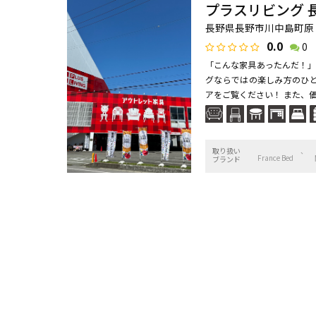
プラスリビング 
長野県長野市川中島町原
0.0
0
「こんな家具あったんだ！」
グならではの楽しみ方のひと
アをご覧ください！ また、価格
取り扱い
France Bed
ブランド