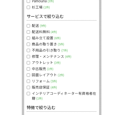
Pamouna
3件
杉工場
1件
サービスで絞り込む
配送
9件
配送料無料
4件
組み立て設置
6件
商品の取り置き
5件
不用品の引き取り
7件
修理・メンテナンス
4件
アウトレット
3件
中古販売
1件
図面レイアウト
2件
リフォーム
5件
販売店保証
4件
インテリアコーディネーター有資格者在
籍
1件
特徴で絞り込む