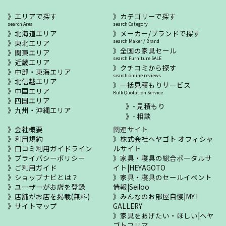
エリアで探す
カテゴリーで探す
search Area
search Category
北海道エリア
メーカー/ブランドで探す
東北エリア
search Maker / Brand
全国の家具セール
関東エリア
search Furniture SALE
近畿エリア
クチコミから探す
中部・東海エリア
search online reviews
北信越エリア
一括見積もりサービス
中国エリア
Bulk Quotation Service
四国エリア
- 見積もり
九州・沖縄エリア
- 相談
会社概要
関連サイト
利用規約
株式会社ヘヤゴト オフィシャ
口コミ利用ガイドライン
ルサイト
プライバシーポリシー
家具・寝具の総合ポータルサ
ご利用ガイド
イト|HEYAGOTO
ショップナビとは？
家具・寝具のセールイベント
ユーザーがお店を登録
情報|Seiloo
店舗がお店を掲載(無料)
みんなのお部屋自慢|MY !
サイトマップ
GALLERY
家具をあげたい・ほしい|ヘヤ
ゴトフリマ