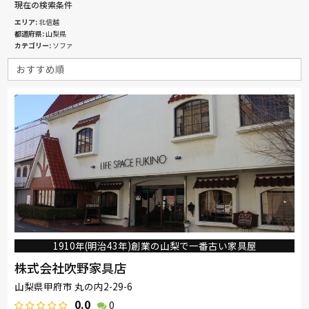
現在の検索条件
エリア
北信越
都道府県
山梨県
カテゴリー
ソファ
1910年(明治43年)創業の山梨で一番古い家具屋
株式会社吹野家具店
山梨県甲府市 丸の内2-29-6
0.0
0