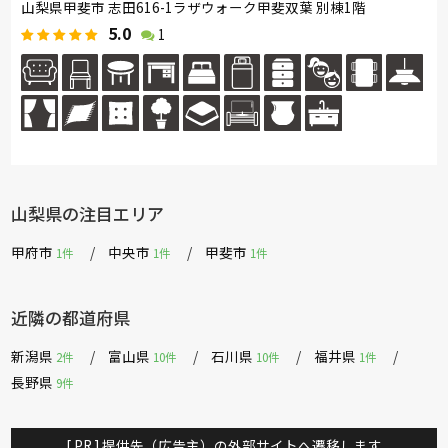
山梨県甲斐市 志田616-1ラザウォーク甲斐双葉 別棟1階
5.0
1
山梨県の注目エリア
甲府市
中央市
甲斐市
1件
1件
1件
近隣の都道府県
新潟県
富山県
石川県
福井県
2件
10件
10件
1件
長野県
9件
[ PR ] 提供先（広告主）の外部サイトへ遷移します