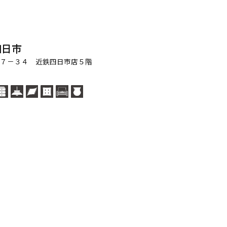
四日市
町７－３４ 近鉄四日市店５階