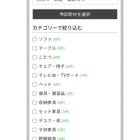
市区町村を選択
カテゴリーで絞り込む
ソファ
6件
テーブル
6件
こたつ
4件
チェア・椅子
6件
テレビ台・TVボード
5件
ベッド
6件
寝具・寝装品
2件
収納家具
6件
セット家具
5件
デスク・机
6件
子供家具
5件
照明器具
6件