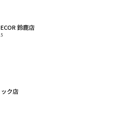
 DECOR 鈴鹿店
15
ェック店