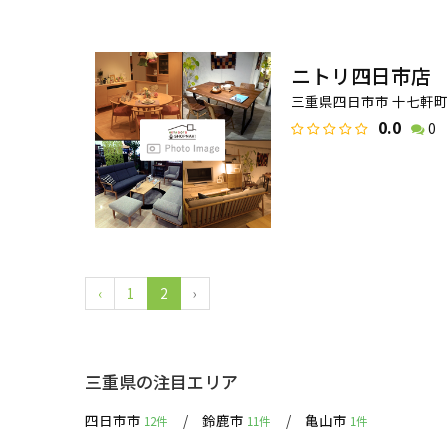
ニトリ四日市店
三重県四日市市 十七軒町1
0.0
0
‹
1
2
›
三重県の注目エリア
四日市市
鈴鹿市
亀山市
12件
11件
1件