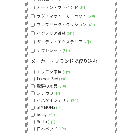
カーテン・ブラインド
3件
ラグ・マット・カーペット
6件
ファブリック・クッション
4件
インテリア雑貨
5件
ガーデン・エクステリア
2件
アウトレット
3件
メーカー・ブランドで絞り込む
カリモク家具
1件
France Bed
3件
飛騨の家具
1件
シラカワ
1件
イバタインテリア
2件
SIMMONS
1件
Sealy
4件
Serta
1件
日本ベッド
1件