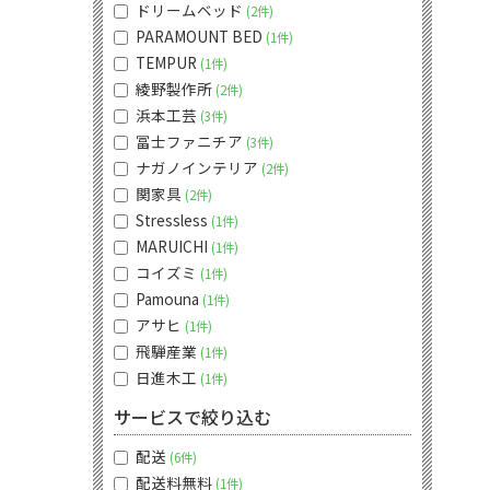
ドリームベッド
2件
PARAMOUNT BED
1件
TEMPUR
1件
綾野製作所
2件
浜本工芸
3件
冨士ファニチア
3件
ナガノインテリア
2件
関家具
2件
Stressless
1件
MARUICHI
1件
コイズミ
1件
Pamouna
1件
アサヒ
1件
飛騨産業
1件
日進木工
1件
サービスで絞り込む
配送
6件
配送料無料
1件