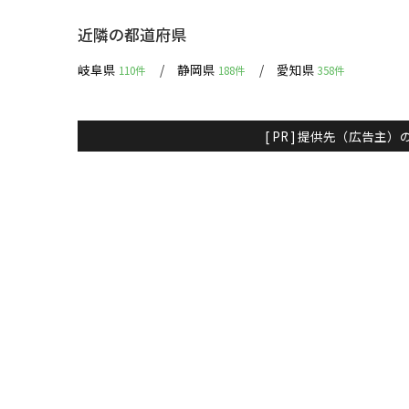
近隣の都道府県
岐阜県
静岡県
愛知県
110件
188件
358件
[ PR ] 提供先（広告