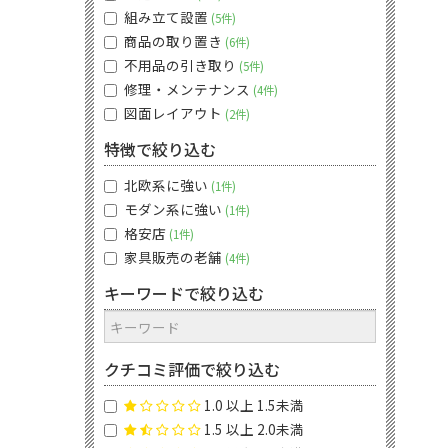
組み立て設置
5件
商品の取り置き
6件
不用品の引き取り
5件
修理・メンテナンス
4件
図面レイアウト
2件
特徴で絞り込む
北欧系に強い
1件
モダン系に強い
1件
格安店
1件
家具販売の老舗
4件
キーワードで絞り込む
クチコミ評価で絞り込む
1.0 以上 1.5未満
1.5 以上 2.0未満