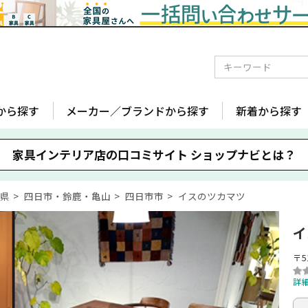
から探す
メーカー／ブランドから探す
新着から探す
家具インテリア店の口コミサイト
ショップナビとは？
重県
四日市・鈴鹿・亀山
四日市市
イスのツカマツ
イ
〒5
詳