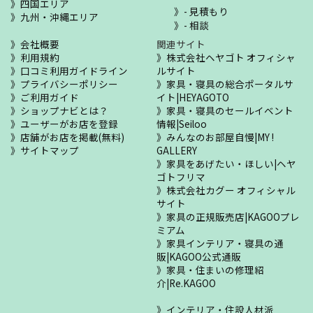
四国エリア
- 見積もり
九州・沖縄エリア
- 相談
会社概要
関連サイト
利用規約
株式会社ヘヤゴト オフィシャ
口コミ利用ガイドライン
ルサイト
プライバシーポリシー
家具・寝具の総合ポータルサ
ご利用ガイド
イト|HEYAGOTO
ショップナビとは？
家具・寝具のセールイベント
ユーザーがお店を登録
情報|Seiloo
店舗がお店を掲載(無料)
みんなのお部屋自慢|MY !
サイトマップ
GALLERY
家具をあげたい・ほしい|ヘヤ
ゴトフリマ
株式会社カグー オフィシャル
サイト
家具の正規販売店|KAGOOプレ
ミアム
家具インテリア・寝具の通
販|KAGOO公式通販
家具・住まいの修理紹
介|Re.KAGOO
インテリア・住設人材派