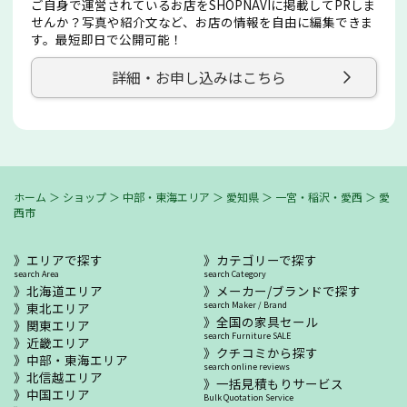
ご自身で運営されているお店をSHOPNAVIに掲載してPRしま
せんか？写真や紹介文など、お店の情報を自由に編集できま
す。最短即日で公開可能！
詳細・お申し込みはこちら
ホーム
＞
ショップ
＞
中部・東海エリア
＞
愛知県
＞
一宮・稲沢・愛西
＞
愛
西市
エリアで探す
カテゴリーで探す
search Area
search Category
北海道エリア
メーカー/ブランドで探す
東北エリア
search Maker / Brand
全国の家具セール
関東エリア
search Furniture SALE
近畿エリア
クチコミから探す
中部・東海エリア
search online reviews
北信越エリア
一括見積もりサービス
中国エリア
Bulk Quotation Service