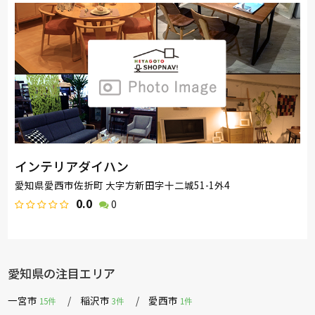
インテリアダイハン
愛知県愛西市佐折町 大字方新田字十二城51-1外4
0.0
0
愛知県の注目エリア
一宮市
稲沢市
愛西市
15件
3件
1件