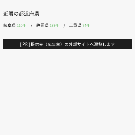
近隣の都道府県
岐阜県
静岡県
三重県
110件
188件
74件
[ PR ] 提供先（広告主）の外部サイトへ遷移します