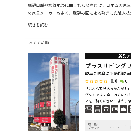
飛騨山脈や水郷地帯に囲まれた岐阜県は、日本五大家具
の家具メーカーも多く、飛騨の匠による熟達した職人技
続きを読む
新品ア
プラスリビング 
岐阜県岐阜県羽島郡岐南町八
0.0
0
「こんな家具あったんだ！」
グならではの楽しみ方のひと
アをご覧ください！ また、価格
取り扱い
France Bed
ブランド