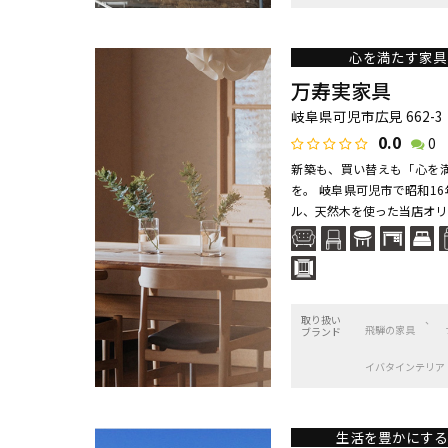
心を満たす家具
万寿実家具
岐阜県可児市広見 662-3
0.0
0
新築も、買い替えも「心を
を。 岐阜県可児市で昭和1
ル、天然木を使った当店オリジ
取り扱い
飛騨の家具
ブランド
イバタインテリア
生活を豊かにする