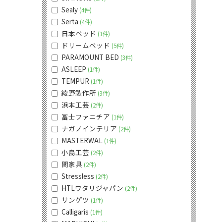
Sealy
4件
Serta
4件
日本ベッド
1件
ドリームベッド
5件
PARAMOUNT BED
3件
ASLEEP
1件
TEMPUR
1件
綾野製作所
3件
浜本工芸
2件
冨士ファニチア
1件
ナガノインテリア
2件
MASTERWAL
1件
小島工芸
2件
関家具
2件
Stressless
2件
HTLワタリジャパン
2件
サンゲツ
1件
Calligaris
1件