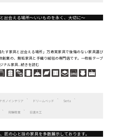
と出会える場所～いいものを永く、大切に～
満たす家具と出会える場所」万寿実家具で後悔のない家具選び
6年創業の、無垢家具と手織り絨毯の専門店です。一枚板テーブ
ナル家具...続きを読む
ナガノインテリア
ドリームベッド
Serta
飛騨産業
日進木工
、匠の心と技の家具を多数展示しております。