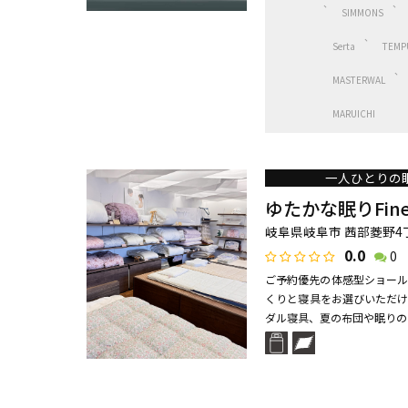
SIMMONS
Serta
TEMP
MASTERWAL
MARUICHI
一人ひとりの
ゆたかな眠りFin
岐阜県岐阜市 茜部菱野4丁
0.0
0
ご予約優先の体感型ショール
くりと寝具をお選びいただけ
ダル寝具、夏の布団や眠りのご