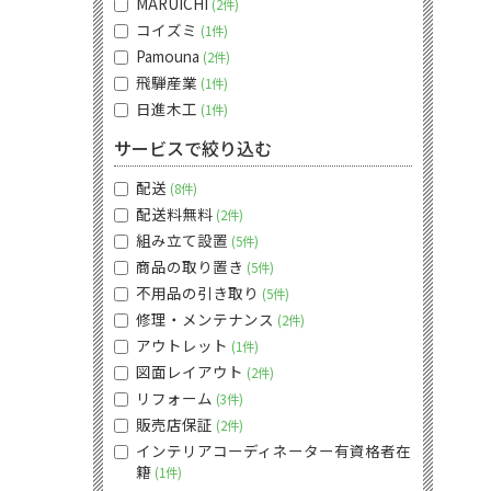
MARUICHI
2件
コイズミ
1件
Pamouna
2件
飛騨産業
1件
日進木工
1件
サービスで絞り込む
配送
8件
配送料無料
2件
組み立て設置
5件
商品の取り置き
5件
不用品の引き取り
5件
修理・メンテナンス
2件
アウトレット
1件
図面レイアウト
2件
リフォーム
3件
販売店保証
2件
インテリアコーディネーター有資格者在
籍
1件