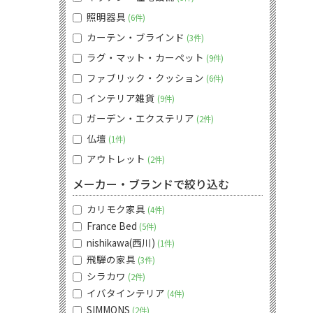
照明器具
6件
カーテン・ブラインド
3件
ラグ・マット・カーペット
9件
ファブリック・クッション
6件
インテリア雑貨
9件
ガーデン・エクステリア
2件
仏壇
1件
アウトレット
2件
メーカー・ブランドで絞り込む
カリモク家具
4件
France Bed
5件
nishikawa(西川)
1件
飛騨の家具
3件
シラカワ
2件
イバタインテリア
4件
SIMMONS
2件