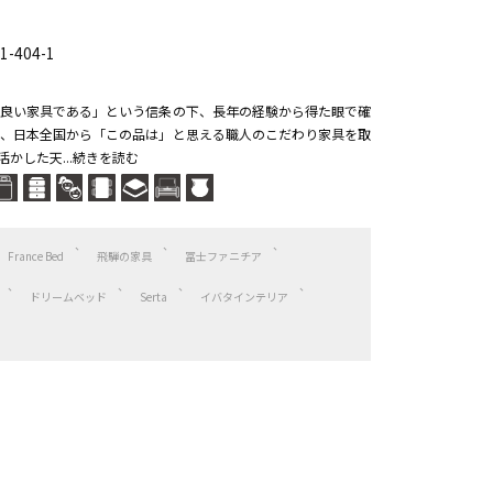
404-1
良い家具である」という信条の下、長年の経験から得た眼で確
、日本全国から「この品は」と思える職人のこだわり家具を取
かした天...続きを読む
France Bed
飛騨の家具
冨士ファニチア
ドリームベッド
Serta
イバタインテリア