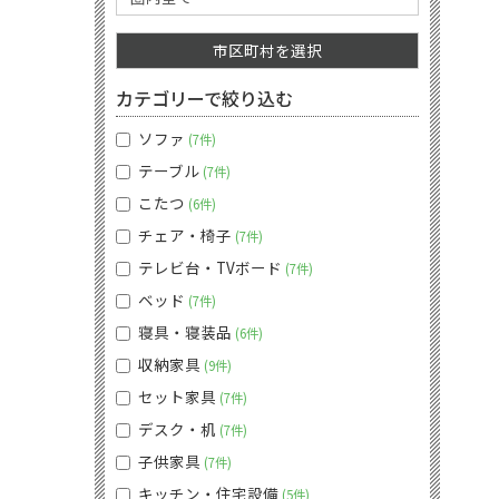
市区町村を選択
カテゴリーで絞り込む
ソファ
7件
テーブル
7件
こたつ
6件
チェア・椅子
7件
テレビ台・TVボード
7件
ベッド
7件
寝具・寝装品
6件
収納家具
9件
セット家具
7件
デスク・机
7件
子供家具
7件
キッチン・住宅設備
5件