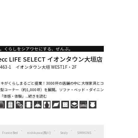
。くらしをシアワセにする、ぜんぶ。
c LIFE SELECT イオンタウン大垣店
63-1 イオンタウン大垣 WEST1F・2F
ンキがくらしまるごと提案！3000坪の店舗の中に大塚家具とコ
型コーナー（約1,000坪）を展開。ソファ・ベッド・ダイニン
体感・体験」...続きを読む
France Bed
nishikawa(西川)
Sealy
SIMMONS