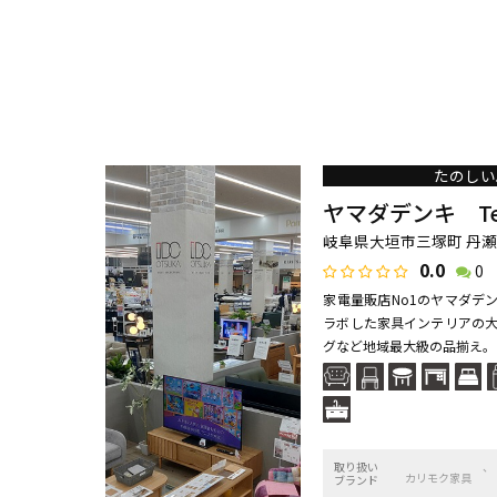
たのしい
ヤマダデンキ Tec
岐阜県大垣市三塚町 丹瀬4
0.0
0
家電量販店No1のヤマダデ
ラボした家具インテリアの大
グなど地域最大級の品揃え。「
取り扱い
カリモク家具
ブランド