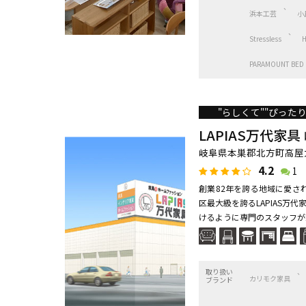
浜本工芸
小
Stressless
PARAMOUNT BED
"らしくて""ぴった
LAPIAS万代家具
岐阜県本巣郡北方町高屋太
4.2
1
創業82年を誇る地域に愛さ
区最大級を誇るLAPIAS
けるように専門のスタッフが親
取り扱い
カリモク家具
ブランド