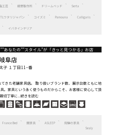
島工芸
綾野製作所
ドリームベッド
Serta
HTLワタリジャパン
コイズミ
Pamouna
Calligaris
イバタインテリア
り""あなたの""スタイル"が「きっと見つかる」お店
 岐阜店
子 １丁目11−番
れてきた老舗家具店。 取り扱いブランド数、展示台数ともに地
万代家具。家具という永く使うものだからこそ、お客様に安心して頂
切丁寧に...続きを読む
France Bed
関家具
ASLEEP
飛騨の家具
Sealy