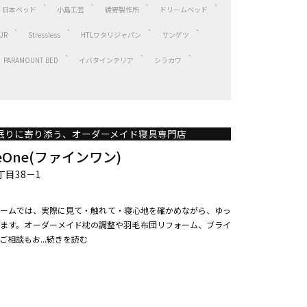
日本ベッド
小島工芸
綾野製作所
ドリームベッド
UR
Stressless
HTLワタリジャパン
サンゲツ
PARAMOUNT BED
イバタインテリア
シラカワ
眠りに寄り添う、オーダーメイド寝具専門店
eOne(ファインワン)
目38－1
ームでは、実際に見て・触れて・寝心地を確かめながら、ゆっ
ます。オーダーメイド枕の調整や羽毛布団リフォーム、ブライ
相談もお...続きを読む