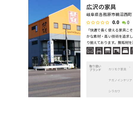
広沢の家具
岐阜県各務原市鵜沼西町 1-
0.0
0
「快適で長く使える家具こそ
かな素材・高い技術を追求し
り揃えております。無垢材を活
取り扱い
カリモク家具
ブランド
ナガノインテリア
シラカワ