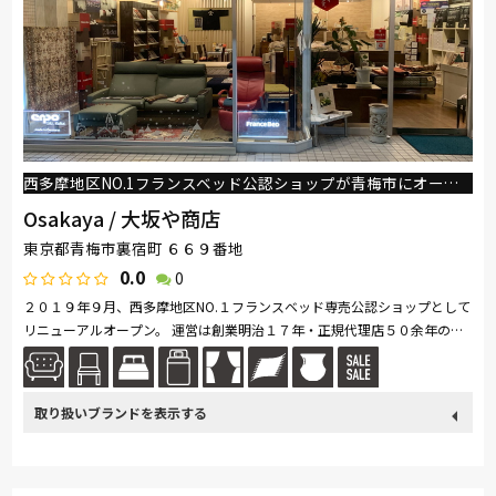
西多摩地区NO.1フランスベッド公認ショップが青梅市にオープン
Osakaya / 大坂や商店
東京都青梅市裏宿町 ６６９番地
0.0
0
２０１９年９月、西多摩地区NO.１フランスベッド専売公認ショップとして
リニューアルオープン。 運営は創業明治１７年・正規代理店５０余年の
（株）大坂や商店、協賛はフランスベッド（株）。 店内には、国内販売...
続きを読む
取り扱い
France Bed
ブランド