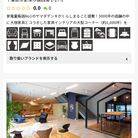
0.0
0
家電量販店No1のヤマダデンキがくらしまるごと提案！3000坪の店舗の中
に大塚家具とコラボした家具インテリアの大型コーナー（約1,000坪）を展
開。ソファ・ベッド・ダイニングなど地域最大級の品揃え。「体感・体
験」...続きを読む
取り扱い
カリモク家具
France Bed
nishikawa(西川)
Sealy
ブランド
SIMMONS
浜本工芸
小島工芸
綾野製作所
ドリームベッド
Serta
Stressless
HTLワタリジャパン
コイズミ
Pamouna
Calligaris
PARAMOUNT BED
イバタインテリア