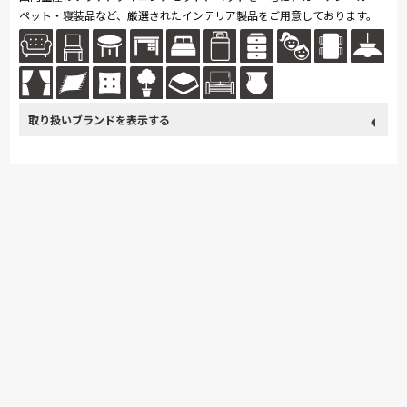
ペット・寝装品など、厳選されたインテリア製品をご用意しております。
取り扱い
カリモク家具
France Bed
関家具
ASLEEP
飛騨の家具
ブランド
Sealy
SIMMONS
日本ベッド
東京ベッド
冨士ファニチア
ナガノインテリア
小島工芸
綾野製作所
ドリームベッド
Serta
TEMPUR
サンゲツ
マルニ木工
イバタインテリア
高野木工