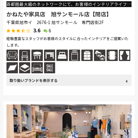
首都圏最大級のネットワークにて、お客様のインテリアライフをサポートいたします。
かねたや家具店 旭サンモール店【閉店】
千葉県旭市イ 2676-1 旭サンモール 専門店街2F
3.6
6
経験豊富なスタッフがお客様のスタイルに合ったインテリアをご提案いた
します。
取り扱い
カリモク家具
France Bed
関家具
飛騨の家具
Sealy
ブランド
SIMMONS
浜本工芸
日本ベッド
東京ベッド
冨士ファニチア
ナガノインテリア
小島工芸
綾野製作所
ドリームベッド
Serta
Stressless
イバタインテリア