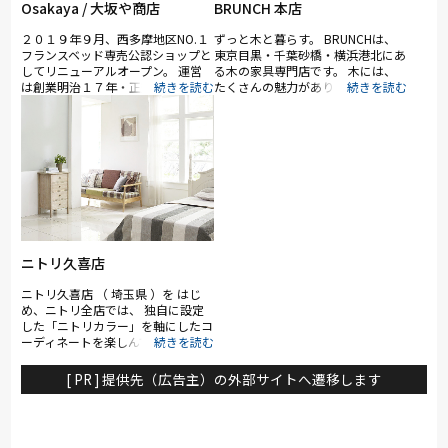
Osakaya / 大坂や商店
BRUNCH 本店
２０１９年９月、西多摩地区NO.１
ずっと木と暮らす。 BRUNCHは、
フランスベッド専売公認ショップと
東京目黒・千葉砂橋・横浜港北にあ
してリニューアルオープン。 運営
る木の家具専門店です。 木には、
は創業明治１７年・正規代理店５０
たくさんの魅力があります。安らぎ
余年の（株）大坂や商店、協賛はフ
を与えてくれる温もりと香り。個性
ランスベッド（株）。 店内には、
豊かな木目の表情。お手入れをしな
国内販売台数NO.1「フランスベッ
がら長く使える丈夫さ。 その魅力
ド」の今もっとも売れている人気の
に日本の職人たちにより高い技術が
電動リクライニング ベッドと電動
組み合わさることで、他にはない一
マットレスや２０２０年１月下旬よ
生モノの価値が生まれます。 たく
りCM放送予定の話題の「除菌マッ
さんのモノがあふれているこの時代
トレス」を中心に展示。フランスベ
に、心からこの家具を選んでよかっ
ッドの機能性まくら・ベッドパッ
た、そう思わせてくれる力が木の家
ド・羽毛ふとんなど、人気の寝具も
具にはきっとあります。 どうぞ一
ニトリ久喜店
多数展示。また、最大８０％オフの
度その魅力にふれてみてください。
現品などのアウトレット商品や遊牧
ニトリ久喜店 （ 埼玉県 ）を はじ
民が織る手織り絨毯「ギャッベ」も
め、ニトリ全店では、 独自に設定
充実。 ご成約商品の配送組立設置
した「ニトリカラー」を軸にしたコ
無料・長期お預かり無料・各種ご成
ーディネートを楽しんでいただける
約記念プレゼントなど特典も盛り沢
よう、豊富な インテリア用品を取
山。キャッシュレス決済５％還元対
り揃えて います。 家具はお客様が
象店舗です。
[ PR ] 提供先（広告主）の外部サイトへ遷移します
イメージしやすいように、リビング
やキッチン、ベッドルームなど、生
活のシーン・季節ごとにコーディネ
ートを変えて展示をしています。ま