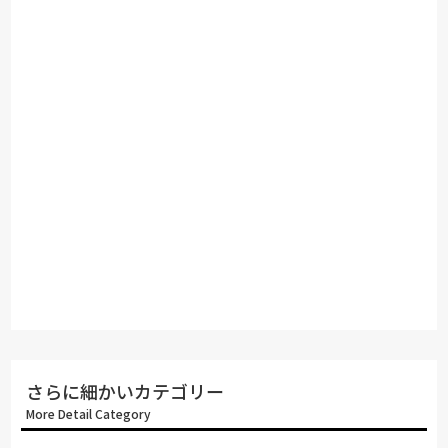
た、一部地域を除いては、自社開発
のシステムキッチンなどさまざまな
タイプの家具を豊富に取り揃えてお
り、お客様のライフスタイルに合わ
せてお部屋をまるごとトータルコー
ディネートすることができます。ニ
トリのお店で、住まいの「楽しさ」
「豊かさ」をぜひ実感してくださ
い。
さらに細かいカテゴリー
More Detail Category