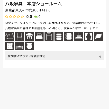
八坂家具 本店ショールーム
東京都東大和市向原 6-1413-5
0.0
0
見栄えや、クォリティにこだわった商品ばかりで、価格はお求めやすく。
八坂家具がお客様のお部屋をもっと明るく、家族みんなが「ほっ」とでき
るような空間つくりのお手伝いができることを心から願っています。
取り扱い
カリモク家具
France Bed
関家具
SIMMONS
浜本工芸
ブランド
東京ベッド
小島工芸
綾野製作所
ドリームベッド
Serta
Stressless
Pamouna
PARAMOUNT BED