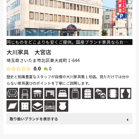
同じものをどこよりも安くご提供。国産ブランド家具ならおまかせください！
大川家具 大宮店
埼玉県さいたま市北区東大成町 1-644
0.0
0
歴史と知識豊富なスタッフが自慢の大川家具第１号店。見ただけでは分か
らない家具選びのポイントを丁寧にご説明します。
取り扱い
カリモク家具
France Bed
関家具
nishikawa(西川)
ブランド