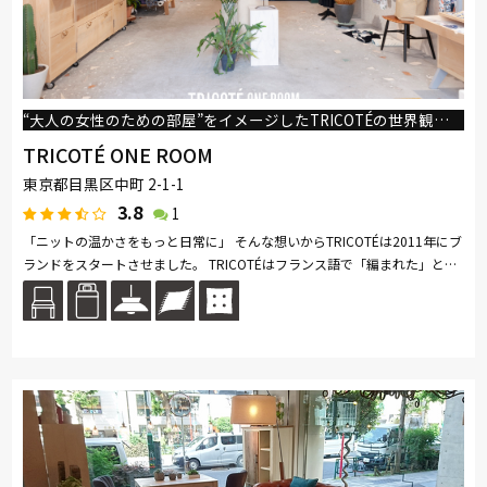
旭川の家具
MARUICHI
“大人の女性のための部屋”をイメージしたTRICOTÉの世界観を存分に楽しんでいただけるショップです。
TRICOTÉ ONE ROOM
東京都目黒区中町 2-1-1
3.8
1
「ニットの温かさをもっと日常に」 そんな想いからTRICOTÉは2011年にブ
ランドをスタートさせました。 TRICOTÉはフランス語で「編まれた」とい
う意味の言葉です。 輪と輪の連続から成るニットのように、日々繰り返...
続きを読む