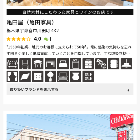
自然素材にこだわった家具とワインのお店です。
亀田屋（亀田家具）
栃木県宇都宮市川田町 432
4.0
1
"1968年創業、地元のお客様に支えられて50年"。常に感謝の気持ちを忘れ
ず明るく楽しく地域貢献していくことを目指しています。主な取扱商材
は、天然無垢材を使用したダイニングセットやソファなど。リーズナブル
な量...続きを読む
取り扱い
その他
カリモク家具
France Bed
飛騨の家具
ブランド
SIMMONS
サンゲツ