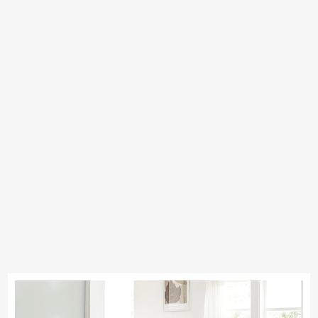
飛騨の家具
Sealy
SIMMONS
浜本工芸
日本ベッド
東京ベッド
冨士ファニチア
ナガノインテリア
小島工芸
綾野製作所
ドリームベッド
Serta
TEMPUR
Stressless
HTLワタリジャパン
サンゲツ
MASTERWAL
マルニ木工
ligne-roset
PARAMOUNT BED
イバタインテリア
高野木工
EARLY-TIMES/アーリー・タイムス アルファ
大雪木工
旭川の家具
シラカワ
MARUICHI