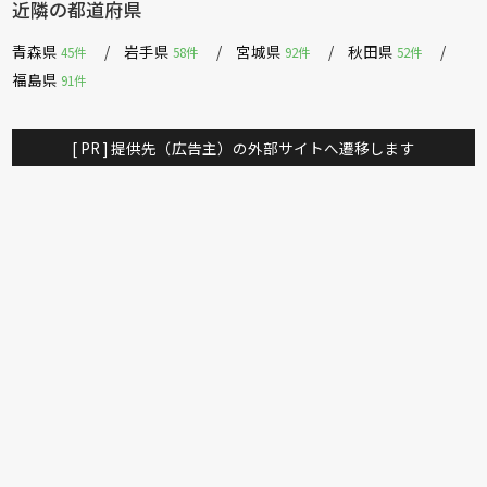
近隣の都道府県
青森県
岩手県
宮城県
秋田県
45件
58件
92件
52件
福島県
91件
[ PR ] 提供先（広告主）の外部サイトへ遷移します