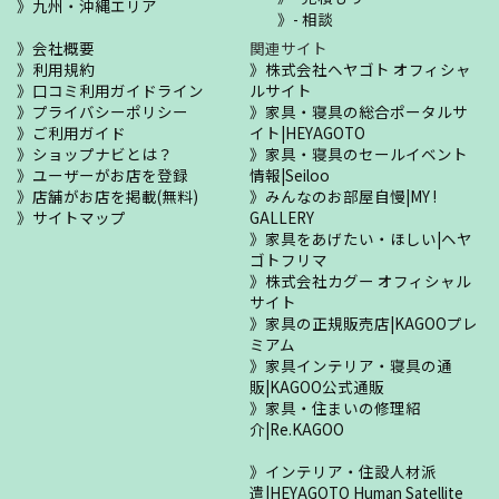
九州・沖縄エリア
- 相談
会社概要
関連サイト
利用規約
株式会社ヘヤゴト オフィシャ
口コミ利用ガイドライン
ルサイト
プライバシーポリシー
家具・寝具の総合ポータルサ
ご利用ガイド
イト|HEYAGOTO
ショップナビとは？
家具・寝具のセールイベント
ユーザーがお店を登録
情報|Seiloo
店舗がお店を掲載(無料)
みんなのお部屋自慢|MY !
サイトマップ
GALLERY
家具をあげたい・ほしい|ヘヤ
ゴトフリマ
株式会社カグー オフィシャル
サイト
家具の正規販売店|KAGOOプレ
ミアム
家具インテリア・寝具の通
販|KAGOO公式通販
家具・住まいの修理紹
介|Re.KAGOO
インテリア・住設人材派
遣|HEYAGOTO Human Satellite