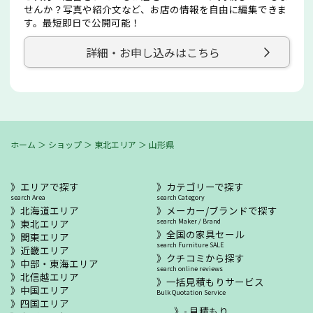
せんか？写真や紹介文など、お店の情報を自由に編集できま
す。最短即日で公開可能！
詳細・お申し込みはこちら
ホーム
＞
ショップ
＞
東北エリア
＞
山形県
エリアで探す
カテゴリーで探す
search Area
search Category
北海道エリア
メーカー/ブランドで探す
東北エリア
search Maker / Brand
全国の家具セール
関東エリア
search Furniture SALE
近畿エリア
クチコミから探す
中部・東海エリア
search online reviews
北信越エリア
一括見積もりサービス
中国エリア
Bulk Quotation Service
四国エリア
- 見積もり