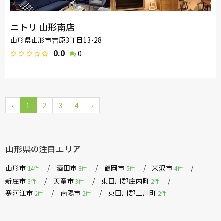
ニトリ 山形南店
山形県山形市吉原3丁目13-28
0.0
0
‹
1
2
3
4
›
山形県の注目エリア
山形市
酒田市
鶴岡市
米沢市
14件
8件
5件
4件
新庄市
天童市
東田川郡庄内町
3件
3件
2件
寒河江市
南陽市
東田川郡三川町
2件
2件
2件