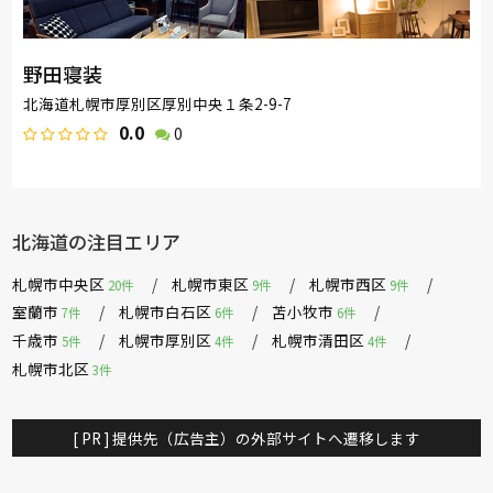
野田寝装
北海道札幌市厚別区厚別中央１条2-9-7
0.0
0
北海道の注目エリア
札幌市中央区
札幌市東区
札幌市西区
20件
9件
9件
室蘭市
札幌市白石区
苫小牧市
7件
6件
6件
千歳市
札幌市厚別区
札幌市清田区
5件
4件
4件
札幌市北区
3件
[ PR ] 提供先（広告主）の外部サイトへ遷移します