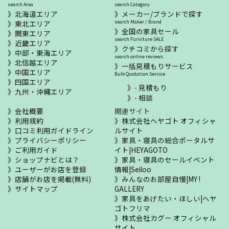
search Area
search Category
北海道エリア
メーカー/ブランドで探す
東北エリア
search Maker / Brand
全国の家具セール
関東エリア
search Furniture SALE
近畿エリア
クチコミから探す
中部・東海エリア
search online reviews
北信越エリア
一括見積もりサービス
中国エリア
Bulk Quotation Service
四国エリア
- 見積もり
九州・沖縄エリア
- 相談
会社概要
関連サイト
利用規約
株式会社ヘヤゴト オフィシャ
口コミ利用ガイドライン
ルサイト
プライバシーポリシー
家具・寝具の総合ポータルサ
ご利用ガイド
イト|HEYAGOTO
ショップナビとは？
家具・寝具のセールイベント
ユーザーがお店を登録
情報|Seiloo
店舗がお店を掲載(無料)
みんなのお部屋自慢|MY !
サイトマップ
GALLERY
家具をあげたい・ほしい|ヘヤ
ゴトフリマ
株式会社カグー オフィシャル
サイト