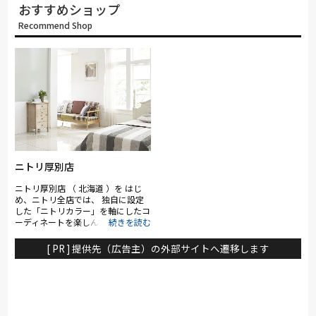
おすすめショップ
Recommend Shop
ニトリ厚別店
ニトリ厚別店 （ 北海道 ）を はじ
め、ニトリ全店では、 独自に設定
した「ニトリカラー」を軸にしたコ
ーディネートを楽しんでいただける
よう、豊富な インテリア用品を取
り揃えて います。 家具はお客様が
[ PR ] 提供先（広告主）の外部サイトへ遷移します
イメージしやすいように、リビング
やキッチン、ベッドルームなど、生
活のシーン・季節ごとにコーディネ
ートを変えて展示をしています。ま
た、一部地域を除いては、自社開発
のシステムキッチンなどさまざまな