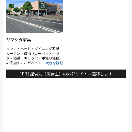
ッドルームなど、生活のシーン・季
イメージしやすいように、リビング
節ごとにコーディネートを変えて展
やキッチン、ベッドルームなど、生
示をしています。 また、一部地域
活のシーン・季節ごとにコーディネ
を除いては、自社開発のシステムキ
ートを変えて展示をしています。ま
ッチンなどさまざまなタイプの家具
た、一部地域を除いては、自社開発
も豊富に取り揃えており、お客様の
のシステムキッチンなどさまざまな
ライフスタイルに合わせてお部屋を
タイプの家具を豊富に取り揃えてお
まるごとトータルコーディネートす
り、お客様のライフスタイルに合わ
ることができます。 ニトリのお店
せてお部屋をまるごとトータルコー
ヤマシタ家具
で、住まいの「楽しさ」「豊かさ」
ディネートすることができます。ニ
をぜひ実感してください。
トリのお店で、住まいの「楽しさ」
ソファ・ベッド・ダイニング家具・
「豊かさ」をぜひ実感してくださ
カーテン・絨毯（カーペット・ラ
い。
グ・緞通・ギャッベ・手織り絨毯）
の品揃えにこだわっております。良
質な家具をお手頃価格でご提供でき
るよう又お客様に喜んで頂けるよう
[ PR ] 提供先（広告主）の外部サイトへ遷移します
に心掛けております。