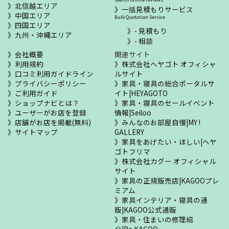
北信越エリア
一括見積もりサービス
中国エリア
Bulk Quotation Service
四国エリア
- 見積もり
九州・沖縄エリア
- 相談
会社概要
関連サイト
利用規約
株式会社ヘヤゴト オフィシャ
口コミ利用ガイドライン
ルサイト
プライバシーポリシー
家具・寝具の総合ポータルサ
ご利用ガイド
イト|HEYAGOTO
ショップナビとは？
家具・寝具のセールイベント
ユーザーがお店を登録
情報|Seiloo
店舗がお店を掲載(無料)
みんなのお部屋自慢|MY !
サイトマップ
GALLERY
家具をあげたい・ほしい|ヘヤ
ゴトフリマ
株式会社カグー オフィシャル
サイト
家具の正規販売店|KAGOOプレ
ミアム
家具インテリア・寝具の通
販|KAGOO公式通販
家具・住まいの修理紹