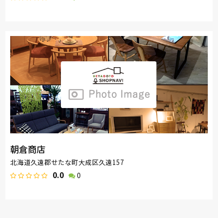
朝倉商店
北海道久遠郡せたな町大成区久遠157
0.0
0