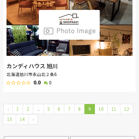
カンディハウス 旭川
北海道旭川市永山北２条6
0.0
0
‹
1
2
...
5
6
7
8
9
10
11
12
13
14
›