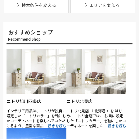
〉検索条件を変える
〉エリアを変える
おすすめショップ
Recommend Shop
ニトリ旭川四条店
ニトリ北見店
インテリア用品は、ニトリが独自に
ニトリ北見店 （ 北海道 ）を はじ
設定した「ニトリカラー」を軸にし
め、ニトリ全店では、 独自に設定
たコーディネートを楽しんでいただ
した「ニトリカラー」を軸にしたコ
けるよう、豊富な商品を取り揃え
ーディネートを楽しんでいただける
て、家具はお客様がイメージしやす
よう、豊富な インテリア用品を取
いように、リビングやキッチン、ベ
り揃えて います。 家具はお客様が