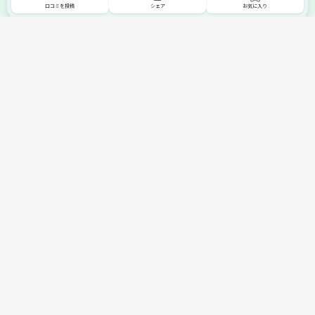
口コミを投稿
シェア
お気に入り
掲載希望の販売店様へ
無料でSHOPNAVIに掲載してお店をPRしましょう！
ご自身で運営されているお店をSHOPNAVIに掲載してPRしま
せんか？写真や紹介文など、お店の情報を自由に編集できま
す。最短即日で公開可能！
詳細・お申し込みはこちら
トップへ
エリアで探す
カテゴリーで探す
search Area
search Category
北海道エリア
メーカー/ブランドで探す
東北エリア
search Maker / Brand
全国の家具セール
関東エリア