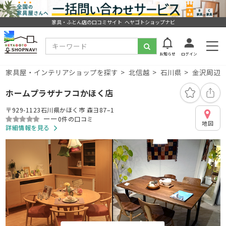
家具・ふとん店の口コミサイト ヘヤゴトショップナビ
お知らせ
ログイン
家具屋・インテリアショップを探す
北信越
石川県
金沢周辺
ホームプラザナフコかほく店
〒929-1123石川県かほく市 森ヨ87–1
ーー
0件の口コミ
地図
詳細情報を見る