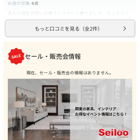
お店の印象
4点
主人の誕生日祝いの帰りにフラリと寄りました。ちょうどリ
ビングテーブルを買い換えたいと思っておりました。子供も
大きくなってきて以前よりは傷が付くことなど気にしなくて
（2019年11月2日に訪問）
もっと口コミを見る（全2件）
も良いかと思い、部屋のコンセプトとしているシンプルモダ
続きを読む
ンのテイストに合うものを見て回りました。無垢素材も気に
なりあれこれ見ていると、店員さんも親切に色々とアドバイ
スしてくださいました。一枚板のとても素敵なものがあり気
参考になった
0
に入ったのですが、少々予算オーバー。でも諦めきれないの
セール・販売会情報
で、また近いうちに見に行きたいです。素敵な家具が沢山な
ので見ていて幸せな気分になります。こんな家具に囲まれた
ら生活もワンランクアップした気分に浸れそうです。
現在、セール・販売会の情報はありません。
関東の家具、インテリア
お得なイベント情報はこちら！