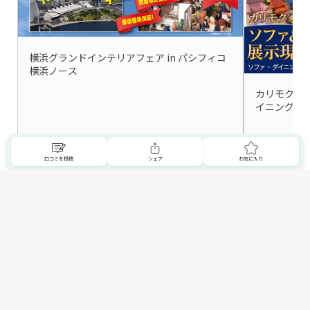
横浜グランドインテリアフェア in パシフィコ
横浜ノース
カリモク家
詳細はこちら
口コミを投稿
シェア
お気に入り
神奈川県の家具屋・インテリアショップ一覧を見る
トップへ