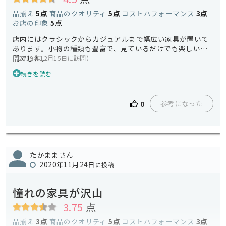
品揃え
5点
商品のクオリティ
5点
コストパフォーマンス
3点
お店の印象
5点
店内にはクラシックからカジュアルまで幅広い家具が置いて
あります。小物の種類も豊富で、見ているだけでも楽しい空
間でした。
（2019年12月15日に訪問）
私が購入したのはダイニングテーブルと椅子のセットです。
続きを読む
両親の結婚30年のお祝い用として購入しました。父は肘掛け
が欲しい、母は背もたれに高さが欲しいとそれぞれ要望がバ
ラバラだったのですが、店員さんはこちらの話をよく聞いて
参考になった
0
くれてピッタリのものを選んでくれました。記念となる品を
こちらで購入してよかったです。
たかままさん
2020年11月24日
に投稿
憧れの家具が沢山
3.75
点
品揃え
3点
商品のクオリティ
5点
コストパフォーマンス
3点