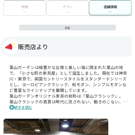
特徴
チラシ
店舗情報
PR
販売店より
葉山ガーデンは緑豊かな丘陵と美しい海に囲まれた葉山の地
で、「小さな町の家具屋」として誕生しました。現在では神奈
川・東京で、英国カントリースタイルをスタンダードシリーズ
とし、ヨーロピアンクラシック、和モダン、シンプルモダンな
ど豊富なラインナップを展開しています。
葉山ガーデンオリジナル家具の総称は「葉山クラシック」。
葉山クラシックの真意は時代に流されない、飽きのこない、家
族とともに暮らし一緒に歳を重ねていく、親から子へ孫へと世
続きを読む
代を超えて受け継がれていく、という思いを込めています。
木のぬくもりあふれる天然木を贅沢に使用した堅牢な作りのオ
リジナル家具は使い込むほどに艶と味わいを増し、何より使う
人に愛され続けることでしょう。