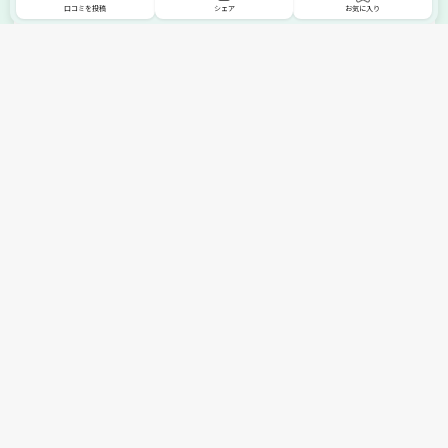
口コミを投稿
シェア
お気に入り
掲載希望の販売店様へ
無料でSHOPNAVIに掲載してお店をPRしましょう！
ご自身で運営されているお店をSHOPNAVIに掲載してPRしま
せんか？写真や紹介文など、お店の情報を自由に編集できま
す。最短即日で公開可能！
詳細・お申し込みはこちら
トップへ
エリアで探す
カテゴリーで探す
search Area
search Category
北海道エリア
メーカー/ブランドで探す
東北エリア
search Maker / Brand
全国の家具セール
関東エリア