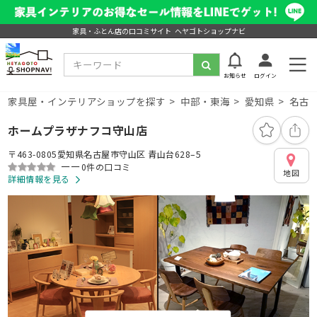
家具・ふとん店の口コミサイト ヘヤゴトショップナビ
お知らせ
ログイン
家具屋・インテリアショップを探す
中部・東海
愛知県
名古
ホームプラザナフコ守山店
〒463-0805愛知県名古屋市守山区 青山台628–5
ーー
0件の口コミ
地図
詳細情報を見る