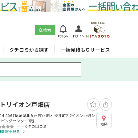
検索
お知らせ
ログイン
クチコミから探す
一括見積もりサービス
トリイオン戸畑店
04-0067福岡県北九州市戸畑区 汐井町2-2イオン戸畑シ
ッピングセンター3階
地図
ーー
0件の口コミ
細情報を見る