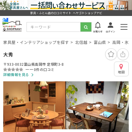
家具・ふとん店の口コミサイト ヘヤゴトショップナビ
お知らせ
ログイン
家具屋・インテリアショップを探す
北信越
富山県
高岡・氷
大秀
〒933-0032富山県高岡市 定塚町3-8
ーー
0件の口コミ
地図
詳細情報を見る