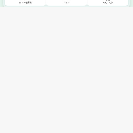
口コミを投稿
シェア
お気に入り
掲載希望の販売店様へ
無料でSHOPNAVIに掲載してお店をPRしましょう！
ご自身で運営されているお店をSHOPNAVIに掲載してPRしま
せんか？写真や紹介文など、お店の情報を自由に編集できま
す。最短即日で公開可能！
詳細・お申し込みはこちら
トップへ
エリアで探す
カテゴリーで探す
search Area
search Category
北海道エリア
メーカー/ブランドで探す
東北エリア
search Maker / Brand
全国の家具セール
関東エリア