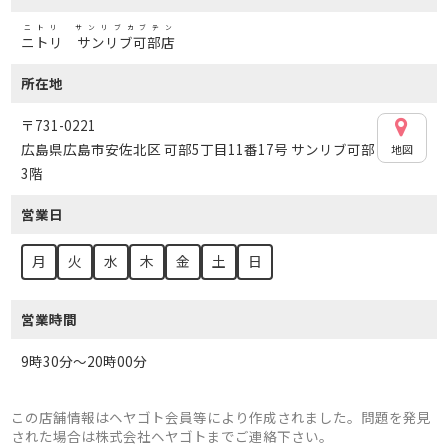
ニトリ サンリブカブテン
ニトリ サンリブ可部店
所在地
〒731-0221
広島県広島市安佐北区 可部5丁目11番17号 サンリブ可部
地図
3階
営業日
月
火
水
木
金
土
日
営業時間
9時30分～20時00分
この店舗情報はヘヤゴト会員等により作成されました。問題を発見
された場合は株式会社ヘヤゴトまでご連絡下さい。