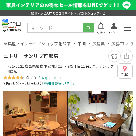
家具・ふとん店の口コミサイト ヘヤゴトショップナビ
お知らせ
ログイン
家具屋・インテリアショップを探す
中国
広島県
広島市
広
ニトリ サンリブ可部店
〒731-0221広島県広島市安佐北区 可部5丁目11番17号 サンリブ
可部3階
地図
4.75
1件の口コミ
9時30分～20時00分
詳細情報を見る