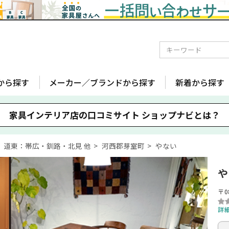
から探す
メーカー／ブランドから探す
新着から探す
家具インテリア店の口コミサイト
ショップナビとは？
道東：帯広・釧路・北見 他
河西郡芽室町
やない
や
〒0
詳