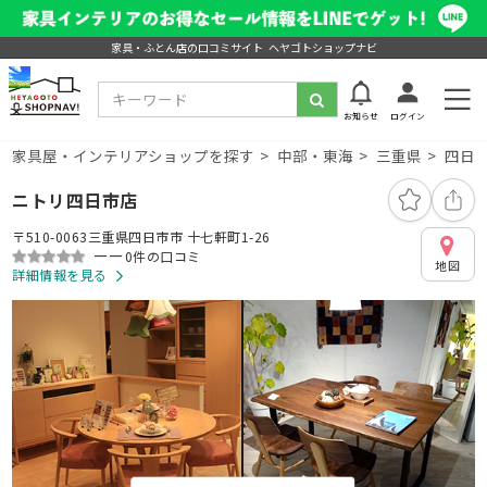
家具・ふとん店の口コミサイト ヘヤゴトショップナビ
お知らせ
ログイン
家具屋・インテリアショップを探す
中部・東海
三重県
四日
ニトリ四日市店
〒510-0063三重県四日市市 十七軒町1-26
ーー
0件の口コミ
地図
詳細情報を見る