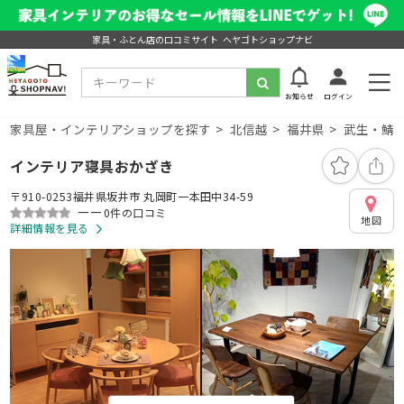
家具・ふとん店の口コミサイト ヘヤゴトショップナビ
お知らせ
ログイン
家具屋・インテリアショップを探す
北信越
福井県
武生・鯖
インテリア寝具おかざき
〒910-0253福井県坂井市 丸岡町一本田中34-59
ーー
0件の口コミ
地図
詳細情報を見る