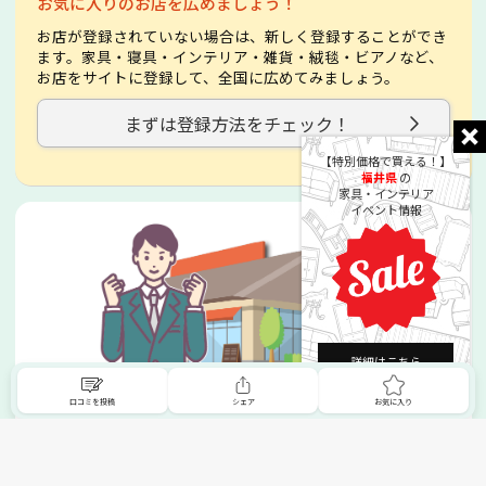
お気に入りのお店を広めましょう！
お店が登録されていない場合は、新しく登録することができ
ます。家具・寝具・インテリア・雑貨・絨毯・ビアノなど、
お店をサイトに登録して、全国に広めてみましょう。
まずは登録方法をチェック！
【特別価格で買える！】
福井県
の
家具・インテリア
イベント情報
詳細はこちら
掲載希望の販売店様へ
口コミを投稿
シェア
お気に入り
無料でSHOPNAVIに掲載してお店をPRしましょう！
ご自身で運営されているお店をSHOPNAVIに掲載してPRしま
せんか？写真や紹介文など、お店の情報を自由に編集できま