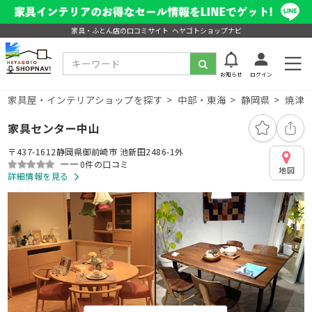
家具・ふとん店の口コミサイト ヘヤゴトショップナビ
お知らせ
ログイン
家具屋・インテリアショップを探す
中部・東海
静岡県
焼津
家具センター中山
〒437-1612静岡県御前崎市 池新田2486-1外
ーー
0件の口コミ
地図
詳細情報を見る