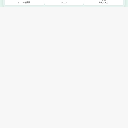
口コミを投稿
シェア
お気に入り
掲載希望の販売店様へ
無料でSHOPNAVIに掲載してお店をPRしましょう！
ご自身で運営されているお店をSHOPNAVIに掲載してPRしま
せんか？写真や紹介文など、お店の情報を自由に編集できま
す。最短即日で公開可能！
詳細・お申し込みはこちら
トップへ
エリアで探す
カテゴリーで探す
search Area
search Category
北海道エリア
メーカー/ブランドで探す
東北エリア
search Maker / Brand
全国の家具セール
関東エリア