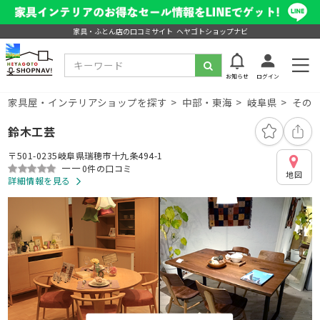
家具・ふとん店の口コミサイト ヘヤゴトショップナビ
お知らせ
ログイン
家具屋・インテリアショップを探す
中部・東海
岐阜県
その
鈴木工芸
〒501-0235岐阜県瑞穂市十九条494-1
ーー
0件の口コミ
地図
詳細情報を見る