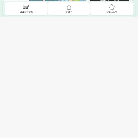
詳細はこちら
口コミを投稿
シェア
お気に入り
掲載希望の販売店様へ
無料でSHOPNAVIに掲載してお店をPRしましょう！
ご自身で運営されているお店をSHOPNAVIに掲載してPRしま
せんか？写真や紹介文など、お店の情報を自由に編集できま
す。最短即日で公開可能！
詳細・お申し込みはこちら
トップへ
エリアで探す
カテゴリーで探す
search Area
search Category
北海道エリア
メーカー/ブランドで探す