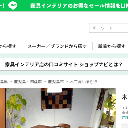
から探す
メーカー／ブランドから探す
新着から探す
家具インテリア店の口コミサイト
ショップナビとは？
児島県
鹿児島・南薩摩
鹿児島市
木工房いまむら
木
〒8
詳