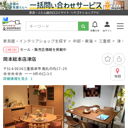
家具・ふとん店の口コミサイト ヘヤゴトショップナビ
お知らせ
ログイン
家具屋・インテリアショップを探す
中部・東海
三重県
津・
セール・販売会情報を掲載中
岡本総本店津店
〒514-0034三重県津市 南丸の内17–29
ーー
0件の口コミ
地図
詳細情報を見る