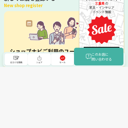
三重県
の
New shop register
家具・インテリア
イベント情報
ショップナビご利用のユーザーへ
詳細はこちら
このお店に
問い合わせる
お気に入りのお店を広めましょう！
口コミを投稿
シェア
セール
お店が登録されていない場合は、新しく登録することができ
ます。家具・寝具・インテリア・雑貨・絨毯・ビアノなど、
お店をサイトに登録して、全国に広めてみましょう。
まずは登録方法をチェック！
トップへ